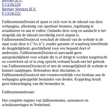
Buybay B.V.
F.13/26/220
Buybay Services B.V.
F.13/26/222
FaillissementsDossier.nl spant er zich voor in de inhoud van deze
webpagina, afkomstig van openbare bronnen, regelmatig te
actualiseren en aan te vullen. Ondanks deze zorg en aandacht is het
mogelijk dat de inhoud onvolledig en/of onjuist is.
FaillissementsDossier.nl verschaft de inhoud van de website in de
staat zoals deze is ("As is"), zonder garantie of waarborg betreffende
de deugdelijkheid, geschiktheid voor een bepaald doel of
anderszins. FaillissementsDossier.nl aanvaardt geen
aansprakelijkheid voor schade die is of dreigt te worden toegebracht
en voortvloeit uit of in enig opzicht verband houdt met het gebruik
van FaillissementsDossier.nl of met de onmogelijkheid de website te
kunnen raadplegen. Behoudens deze disclaimer, is
FaillissementsDossier.nl niet verantwoordelijk voor kenbaar aan de
webpagina gekoppelde bestanden van derden. Koppeling houdt
geen bekrachtiging van die bestanden in.
Faillissements
dossier
Het complete register van faillissementen, surseances en
schuldsaneringen in Nederland.