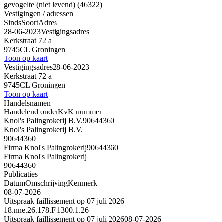
gevogelte (niet levend) (46322)
Vestigingen / adressen
Sinds
Soort
Adres
28-06-2023
Vestigingsadres
Kerkstraat 72 a
9745CL Groningen
Toon op kaart
Vestigingsadres
28-06-2023
Kerkstraat 72 a
9745CL Groningen
Toon op kaart
Handelsnamen
Handelend onder
KvK nummer
Knol's Palingrokerij B.V.
90644360
Knol's Palingrokerij B.V.
90644360
Firma Knol's Palingrokerij
90644360
Firma Knol's Palingrokerij
90644360
Publicaties
Datum
Omschrijving
Kenmerk
08-07-2026
Uitspraak faillissement op 07 juli 2026
18.nne.26.178.F.1300.1.26
Uitspraak faillissement op 07 juli 2026
08-07-2026