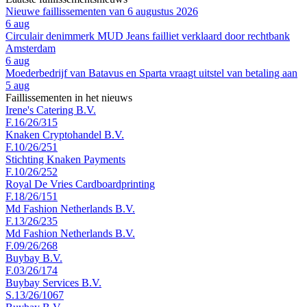
Nieuwe faillissementen van 6 augustus 2026
6 aug
Circulair denimmerk MUD Jeans failliet verklaard door rechtbank
Amsterdam
6 aug
Moederbedrijf van Batavus en Sparta vraagt uitstel van betaling aan
5 aug
Faillissementen in het nieuws
Irene's Catering B.V.
F.16/26/315
Knaken Cryptohandel B.V.
F.10/26/251
Stichting Knaken Payments
F.10/26/252
Royal De Vries Cardboardprinting
F.18/26/151
Md Fashion Netherlands B.V.
F.13/26/235
Md Fashion Netherlands B.V.
F.09/26/268
Buybay B.V.
F.03/26/174
Buybay Services B.V.
S.13/26/1067