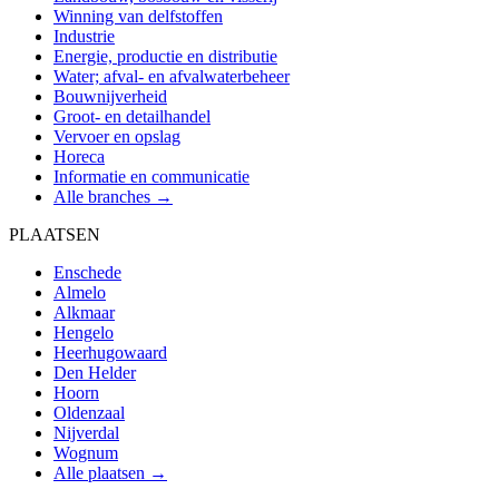
Winning van delfstoffen
Industrie
Energie, productie en distributie
Water; afval- en afvalwaterbeheer
Bouwnijverheid
Groot- en detailhandel
Vervoer en opslag
Horeca
Informatie en communicatie
Alle branches →
PLAATSEN
Enschede
Almelo
Alkmaar
Hengelo
Heerhugowaard
Den Helder
Hoorn
Oldenzaal
Nijverdal
Wognum
Alle plaatsen →