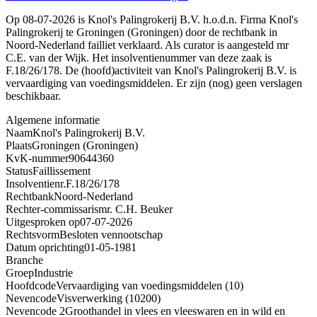
Op 08-07-2026 is Knol's Palingrokerij B.V. h.o.d.n. Firma Knol's
Palingrokerij te Groningen (Groningen) door de rechtbank in
Noord-Nederland failliet verklaard. Als curator is aangesteld mr
C.E. van der Wijk. Het insolventienummer van deze zaak is
F.18/26/178. De (hoofd)activiteit van Knol's Palingrokerij B.V. is
vervaardiging van voedingsmiddelen. Er zijn (nog) geen verslagen
beschikbaar.
Algemene informatie
Naam
Knol's Palingrokerij B.V.
Plaats
Groningen (Groningen)
KvK-nummer
90644360
Status
Faillissement
Insolventienr.
F.18/26/178
Rechtbank
Noord-Nederland
Rechter-commissaris
mr. C.H. Beuker
Uitgesproken op
07-07-2026
Rechtsvorm
Besloten vennootschap
Datum oprichting
01-05-1981
Branche
Groep
Industrie
Hoofdcode
Vervaardiging van voedingsmiddelen (10)
Nevencode
Visverwerking (10200)
Nevencode 2
Groothandel in vlees en vleeswaren en in wild en