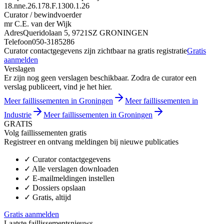
18.nne.26.178.F.1300.1.26
Curator / bewindvoerder
mr C.E. van der Wijk
Adres
Queridolaan 5, 9721SZ GRONINGEN
Telefoon
050-3185286
Curator contactgegevens zijn zichtbaar na gratis registratie
Gratis
aanmelden
Verslagen
Er zijn nog geen verslagen beschikbaar. Zodra de curator een
verslag publiceert, vind je het hier.
Meer faillissementen in Groningen
Meer faillissementen in
Industrie
Meer faillissementen in Groningen
GRATIS
Volg faillissementen gratis
Registreer en ontvang meldingen bij nieuwe publicaties
✓
Curator contactgegevens
✓
Alle verslagen downloaden
✓
E-mailmeldingen instellen
✓
Dossiers opslaan
✓
Gratis, altijd
Gratis aanmelden
Laatste faillissementsnieuws