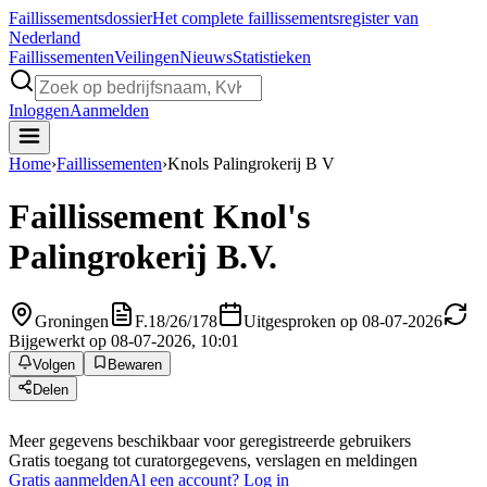
Faillissements
dossier
Het complete faillissementsregister van
Nederland
Faillissementen
Veilingen
Nieuws
Statistieken
Inloggen
Aanmelden
Home
›
Faillissementen
›
Knols Palingrokerij B V
Faillissement
Knol's
Palingrokerij B.V.
Groningen
F.18/26/178
Uitgesproken op 08-07-2026
Bijgewerkt op 08-07-2026, 10:01
Volgen
Bewaren
Delen
Meer gegevens beschikbaar voor geregistreerde gebruikers
Gratis toegang tot curatorgegevens, verslagen en meldingen
Gratis aanmelden
Al een account? Log in