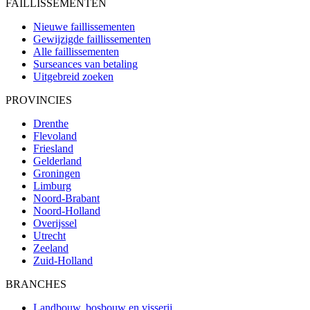
FAILLISSEMENTEN
Nieuwe faillissementen
Gewijzigde faillissementen
Alle faillissementen
Surseances van betaling
Uitgebreid zoeken
PROVINCIES
Drenthe
Flevoland
Friesland
Gelderland
Groningen
Limburg
Noord-Brabant
Noord-Holland
Overijssel
Utrecht
Zeeland
Zuid-Holland
BRANCHES
Landbouw, bosbouw en visserij