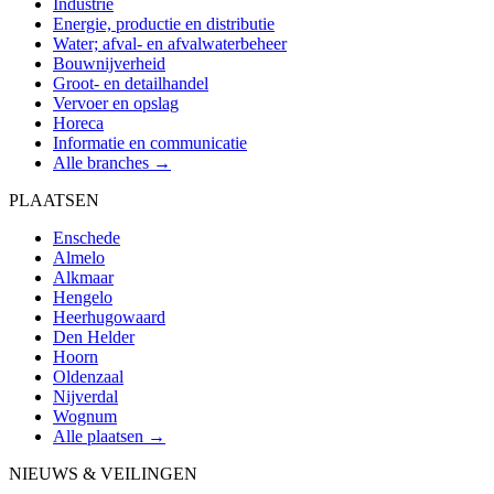
Industrie
Energie, productie en distributie
Water; afval- en afvalwaterbeheer
Bouwnijverheid
Groot- en detailhandel
Vervoer en opslag
Horeca
Informatie en communicatie
Alle branches →
PLAATSEN
Enschede
Almelo
Alkmaar
Hengelo
Heerhugowaard
Den Helder
Hoorn
Oldenzaal
Nijverdal
Wognum
Alle plaatsen →
NIEUWS & VEILINGEN