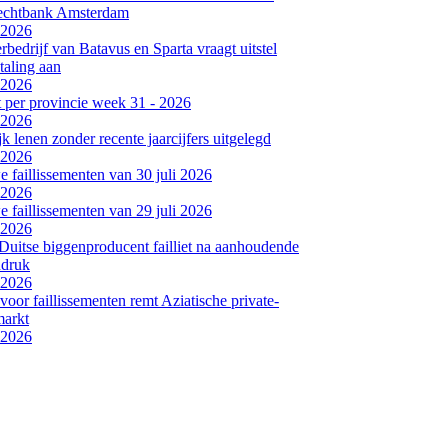
rechtbank Amsterdam
-2026
bedrijf van Batavus en Sparta vraagt uitstel
taling aan
-2026
et per provincie week 31 - 2026
-2026
jk lenen zonder recente jaarcijfers uitgelegd
-2026
 faillissementen van 30 juli 2026
-2026
 faillissementen van 29 juli 2026
-2026
Duitse biggenproducent failliet na aanhoudende
ndruk
-2026
voor faillissementen remt Aziatische private-
markt
-2026