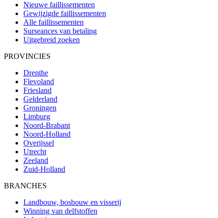
Nieuwe faillissementen
Gewijzigde faillissementen
Alle faillissementen
Surseances van betaling
Uitgebreid zoeken
PROVINCIES
Drenthe
Flevoland
Friesland
Gelderland
Groningen
Limburg
Noord-Brabant
Noord-Holland
Overijssel
Utrecht
Zeeland
Zuid-Holland
BRANCHES
Landbouw, bosbouw en visserij
Winning van delfstoffen