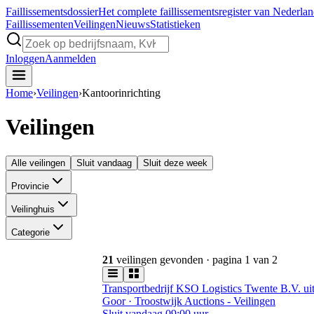
Faillissements
dossier
Het complete faillissementsregister van Nederla
Faillissementen
Veilingen
Nieuws
Statistieken
Inloggen
Aanmelden
Home
›
Veilingen
›
Kantoorinrichting
Veilingen
Alle veilingen
Sluit vandaag
Sluit deze week
Provincie
Veilinghuis
Categorie
21
veilingen gevonden
· pagina 1 van 2
Transportbedrijf KSO Logistics Twente B.V. uit 
Goor · Troostwijk Auctions - Veilingen
Sluit vandaag 09:00 uur