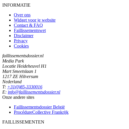
INFORMATIE
Over ons
Widget voor je website
Contact & FAQ
Faillissementswet
Disclaimer
Privacy
Cookies
faillissementsdossier.nl
Media Park
Locatie Heideheuvel H1
Mart Smeetslaan 1
1217 ZE Hilversum
Nederland
T:
+31(0)85-3330016
E:
info@faillissementsdossier.nl
Onze andere sites
Faillissementsdossier
België
ProcédureCollective
Frankrijk
FAILLISSEMENTEN