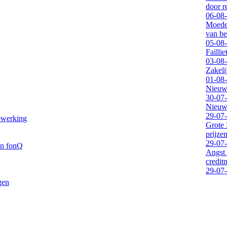
door 
06-08
Moeder
van be
05-08
Failli
03-08
Zakeli
01-08
Nieuwe
30-07
Nieuwe
29-07
ewerking
Grote 
prijze
29-07
an fonQ
Angst 
credit
29-07
gen