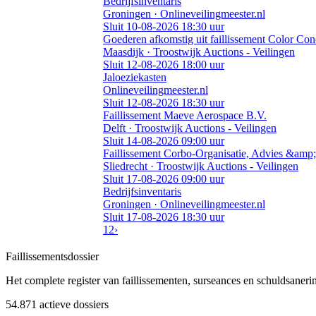
Bedrijfsinventaris
Groningen · Onlineveilingmeester.nl
Sluit 10-08-2026 18:30 uur
Goederen afkomstig uit faillissement Color Con
Maasdijk · Troostwijk Auctions - Veilingen
Sluit 12-08-2026 18:00 uur
Jaloeziekasten
Onlineveilingmeester.nl
Sluit 12-08-2026 18:30 uur
Faillissement Maeve Aerospace B.V.
Delft · Troostwijk Auctions - Veilingen
Sluit 14-08-2026 09:00 uur
Faillissement Corbo-Organisatie, Advies &amp;
Sliedrecht · Troostwijk Auctions - Veilingen
Sluit 17-08-2026 09:00 uur
Bedrijfsinventaris
Groningen · Onlineveilingmeester.nl
Sluit 17-08-2026 18:30 uur
1
2
›
Faillissements
dossier
Het complete register van faillissementen, surseances en schuldsaner
54.871
actieve dossiers