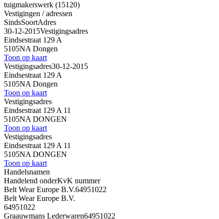
tuigmakerswerk (15120)
Vestigingen / adressen
Sinds
Soort
Adres
30-12-2015
Vestigingsadres
Eindsestraat 129 A
5105NA Dongen
Toon op kaart
Vestigingsadres
30-12-2015
Eindsestraat 129 A
5105NA Dongen
Toon op kaart
Vestigingsadres
Eindsestraat 129 A 11
5105NA DONGEN
Toon op kaart
Vestigingsadres
Eindsestraat 129 A 11
5105NA DONGEN
Toon op kaart
Handelsnamen
Handelend onder
KvK nummer
Belt Wear Europe B.V.
64951022
Belt Wear Europe B.V.
64951022
Graauwmans Lederwaren
64951022