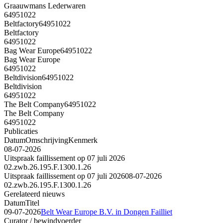
Graauwmans Lederwaren
64951022
Beltfactory
64951022
Beltfactory
64951022
Bag Wear Europe
64951022
Bag Wear Europe
64951022
Beltdivision
64951022
Beltdivision
64951022
The Belt Company
64951022
The Belt Company
64951022
Publicaties
Datum
Omschrijving
Kenmerk
08-07-2026
Uitspraak faillissement op 07 juli 2026
02.zwb.26.195.F.1300.1.26
Uitspraak faillissement op 07 juli 2026
08-07-2026
02.zwb.26.195.F.1300.1.26
Gerelateerd nieuws
Datum
Titel
09-07-2026
Belt Wear Europe B.V. in Dongen Failliet
Curator / bewindvoerder