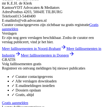
mr K.E.H. de Klerk
Kantoor
VDT Advocaten & Mediators
Adres
Postbus 4203, 5004JE TILBURG
Telefoon
013-5440400
E-mail
info@vdt-advocaten.nl
Curator contactgegevens zijn zichtbaar na gratis registratie
Gratis
aanmelden
Verslagen
Er zijn nog geen verslagen beschikbaar. Zodra de curator een
verslag publiceert, vind je het hier.
Meer faillissementen in Noord-Brabant
Meer faillissementen in
Industrie
Meer faillissementen in Dongen
GRATIS
Volg faillissementen gratis
Registreer en ontvang meldingen bij nieuwe publicaties
✓
Curator contactgegevens
✓
Alle verslagen downloaden
✓
E-mailmeldingen instellen
✓
Dossiers opslaan
✓
Gratis, altijd
Gratis aanmelden