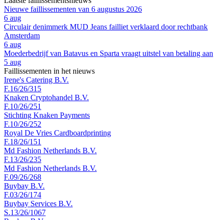
Laatste faillissementsnieuws
Nieuwe faillissementen van 6 augustus 2026
6 aug
Circulair denimmerk MUD Jeans failliet verklaard door rechtbank
Amsterdam
6 aug
Moederbedrijf van Batavus en Sparta vraagt uitstel van betaling aan
5 aug
Faillissementen in het nieuws
Irene's Catering B.V.
F.16/26/315
Knaken Cryptohandel B.V.
F.10/26/251
Stichting Knaken Payments
F.10/26/252
Royal De Vries Cardboardprinting
F.18/26/151
Md Fashion Netherlands B.V.
F.13/26/235
Md Fashion Netherlands B.V.
F.09/26/268
Buybay B.V.
F.03/26/174
Buybay Services B.V.
S.13/26/1067