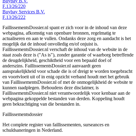
Buybay B.V.
F.13/26/220
Buybay Services B.V.
F.13/26/222
FaillissementsDossier.nl spant er zich voor in de inhoud van deze
webpagina, afkomstig van openbare bronnen, regelmatig te
actualiseren en aan te vullen. Ondanks deze zorg en aandacht is het
mogelijk dat de inhoud onvolledig en/of onjuist is.
FaillissementsDossier.nl verschaft de inhoud van de website in de
staat zoals deze is ("As is"), zonder garantie of waarborg betreffende
de deugdelijkheid, geschiktheid voor een bepaald doel of
anderszins. FaillissementsDossier.nl aanvaardt geen
aansprakelijkheid voor schade die is of dreigt te worden toegebracht
en voortvloeit uit of in enig opzicht verband houdt met het gebruik
van FaillissementsDossier.nl of met de onmogelijkheid de website te
kunnen raadplegen. Behoudens deze disclaimer, is
FaillissementsDossier.nl niet verantwoordelijk voor kenbaar aan de
webpagina gekoppelde bestanden van derden. Koppeling houdt
geen bekrachtiging van die bestanden in.
Faillissements
dossier
Het complete register van faillissementen, surseances en
schuldsaneringen in Nederland.