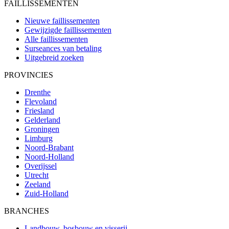
FAILLISSEMENTEN
Nieuwe faillissementen
Gewijzigde faillissementen
Alle faillissementen
Surseances van betaling
Uitgebreid zoeken
PROVINCIES
Drenthe
Flevoland
Friesland
Gelderland
Groningen
Limburg
Noord-Brabant
Noord-Holland
Overijssel
Utrecht
Zeeland
Zuid-Holland
BRANCHES
Landbouw, bosbouw en visserij