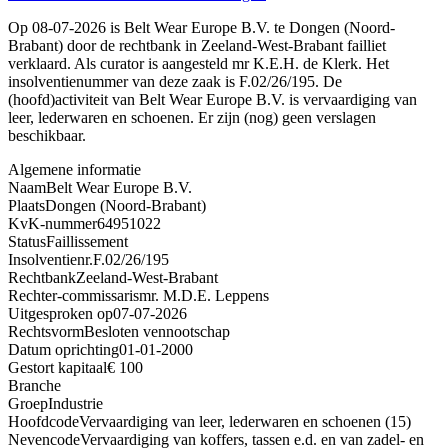
Op 08-07-2026 is Belt Wear Europe B.V. te Dongen (Noord-
Brabant) door de rechtbank in Zeeland-West-Brabant failliet
verklaard. Als curator is aangesteld mr K.E.H. de Klerk. Het
insolventienummer van deze zaak is F.02/26/195. De
(hoofd)activiteit van Belt Wear Europe B.V. is vervaardiging van
leer, lederwaren en schoenen. Er zijn (nog) geen verslagen
beschikbaar.
Algemene informatie
Naam
Belt Wear Europe B.V.
Plaats
Dongen (Noord-Brabant)
KvK-nummer
64951022
Status
Faillissement
Insolventienr.
F.02/26/195
Rechtbank
Zeeland-West-Brabant
Rechter-commissaris
mr. M.D.E. Leppens
Uitgesproken op
07-07-2026
Rechtsvorm
Besloten vennootschap
Datum oprichting
01-01-2000
Gestort kapitaal
€ 100
Branche
Groep
Industrie
Hoofdcode
Vervaardiging van leer, lederwaren en schoenen (15)
Nevencode
Vervaardiging van koffers, tassen e.d. en van zadel- en