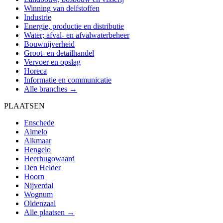
Winning van delfstoffen
Industrie
Energie, productie en distributie
Water; afval- en afvalwaterbeheer
Bouwnijverheid
Groot- en detailhandel
Vervoer en opslag
Horeca
Informatie en communicatie
Alle branches →
PLAATSEN
Enschede
Almelo
Alkmaar
Hengelo
Heerhugowaard
Den Helder
Hoorn
Nijverdal
Wognum
Oldenzaal
Alle plaatsen →