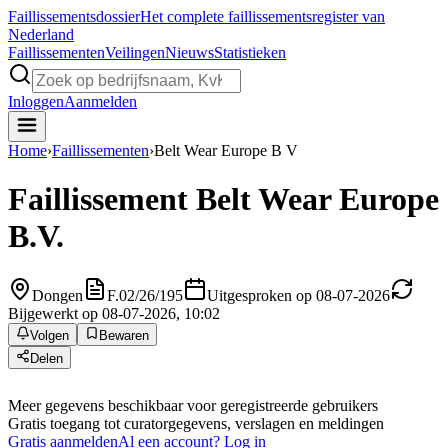
Faillissements
dossier
Het complete faillissementsregister van
Nederland
Faillissementen
Veilingen
Nieuws
Statistieken
Inloggen
Aanmelden
Home
›
Faillissementen
›
Belt Wear Europe B V
Faillissement
Belt Wear Europe
B.V.
Dongen
F.02/26/195
Uitgesproken op 08-07-2026
Bijgewerkt op 08-07-2026, 10:02
Volgen
Bewaren
Delen
Meer gegevens beschikbaar voor geregistreerde gebruikers
Gratis toegang tot curatorgegevens, verslagen en meldingen
Gratis aanmelden
Al een account? Log in