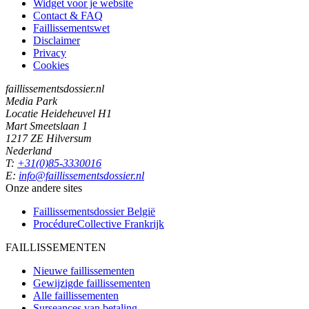
Widget voor je website
Contact & FAQ
Faillissementswet
Disclaimer
Privacy
Cookies
faillissementsdossier.nl
Media Park
Locatie Heideheuvel H1
Mart Smeetslaan 1
1217 ZE Hilversum
Nederland
T:
+31(0)85-3330016
E:
info@faillissementsdossier.nl
Onze andere sites
Faillissementsdossier
België
ProcédureCollective
Frankrijk
FAILLISSEMENTEN
Nieuwe faillissementen
Gewijzigde faillissementen
Alle faillissementen
Surseances van betaling