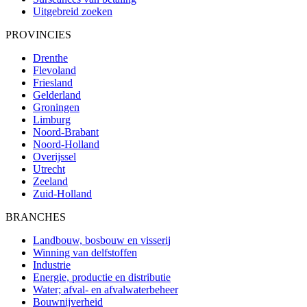
Uitgebreid zoeken
PROVINCIES
Drenthe
Flevoland
Friesland
Gelderland
Groningen
Limburg
Noord-Brabant
Noord-Holland
Overijssel
Utrecht
Zeeland
Zuid-Holland
BRANCHES
Landbouw, bosbouw en visserij
Winning van delfstoffen
Industrie
Energie, productie en distributie
Water; afval- en afvalwaterbeheer
Bouwnijverheid