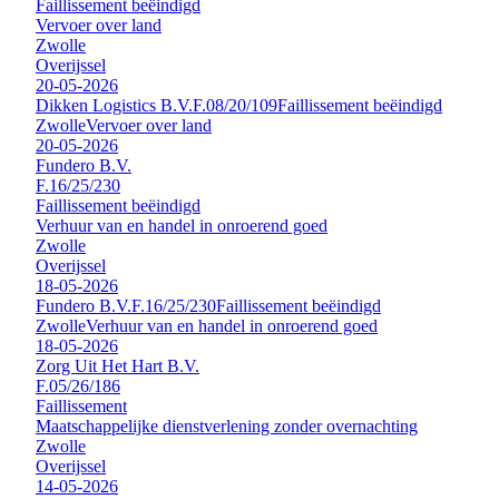
Faillissement beëindigd
Vervoer over land
Zwolle
Overijssel
20-05-2026
Dikken Logistics B.V.
F.08/20/109
Faillissement beëindigd
Zwolle
Vervoer over land
20-05-2026
Fundero B.V.
F.16/25/230
Faillissement beëindigd
Verhuur van en handel in onroerend goed
Zwolle
Overijssel
18-05-2026
Fundero B.V.
F.16/25/230
Faillissement beëindigd
Zwolle
Verhuur van en handel in onroerend goed
18-05-2026
Zorg Uit Het Hart B.V.
F.05/26/186
Faillissement
Maatschappelijke dienstverlening zonder overnachting
Zwolle
Overijssel
14-05-2026