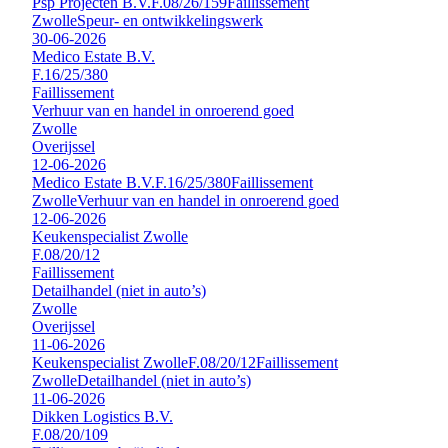
Psp Projecten B.V.
F.08/26/159
Faillissement
Zwolle
Speur- en ontwikkelingswerk
30-06-2026
Medico Estate B.V.
F.16/25/380
Faillissement
Verhuur van en handel in onroerend goed
Zwolle
Overijssel
12-06-2026
Medico Estate B.V.
F.16/25/380
Faillissement
Zwolle
Verhuur van en handel in onroerend goed
12-06-2026
Keukenspecialist Zwolle
F.08/20/12
Faillissement
Detailhandel (niet in auto’s)
Zwolle
Overijssel
11-06-2026
Keukenspecialist Zwolle
F.08/20/12
Faillissement
Zwolle
Detailhandel (niet in auto’s)
11-06-2026
Dikken Logistics B.V.
F.08/20/109