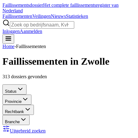
Faillissements
dossier
Het complete faillissementsregister van
Nederland
Faillissementen
Veilingen
Nieuws
Statistieken
Inloggen
Aanmelden
Home
›
Faillissementen
Faillissementen in Zwolle
313
dossiers gevonden
Status
Provincie
Rechtbank
Branche
Uitgebreid zoeken