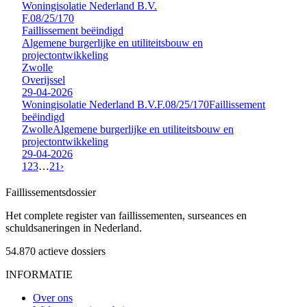
Woningisolatie Nederland B.V.
F.08/25/170
Faillissement beëindigd
Algemene burgerlijke en utiliteitsbouw en
projectontwikkeling
Zwolle
Overijssel
29-04-2026
Woningisolatie Nederland B.V.
F.08/25/170
Faillissement
beëindigd
Zwolle
Algemene burgerlijke en utiliteitsbouw en
projectontwikkeling
29-04-2026
1
2
3
…
21
›
Faillissements
dossier
Het complete register van faillissementen, surseances en
schuldsaneringen in Nederland.
54.870
actieve dossiers
INFORMATIE
Over ons