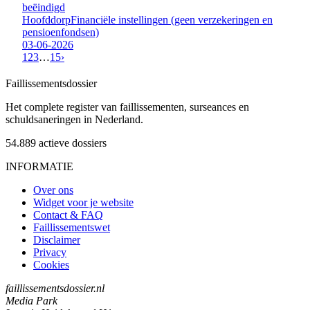
beëindigd
Hoofddorp
Financiële instellingen (geen verzekeringen en
pensioenfondsen)
03-06-2026
1
2
3
…
15
›
Faillissements
dossier
Het complete register van faillissementen, surseances en
schuldsaneringen in Nederland.
54.889
actieve dossiers
INFORMATIE
Over ons
Widget voor je website
Contact & FAQ
Faillissementswet
Disclaimer
Privacy
Cookies
faillissementsdossier.nl
Media Park