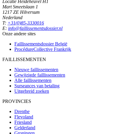
Locatie Heideheuvel H1
Mart Smeetslaan 1
1217 ZE Hilversum
Nederland
T:
+31(0)85-3330016
E:
info@faillissementsdossier.nl
Onze andere sites
Faillissementsdossier
België
ProcédureCollective
Frankrijk
FAILLISSEMENTEN
Nieuwe faillissementen
Gewijzigde faillissementen
Alle faillissementen
Surseances van betaling
Uitgebreid zoeken
PROVINCIES
Drenthe
Flevoland
Friesland
Gelderland
Groningen