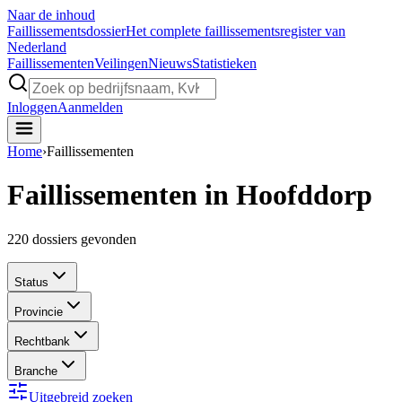
Naar de inhoud
Faillissements
dossier
Het complete faillissementsregister van
Nederland
Faillissementen
Veilingen
Nieuws
Statistieken
Inloggen
Aanmelden
Home
›
Faillissementen
Faillissementen in Hoofddorp
220
dossiers gevonden
Status
Provincie
Rechtbank
Branche
Uitgebreid zoeken