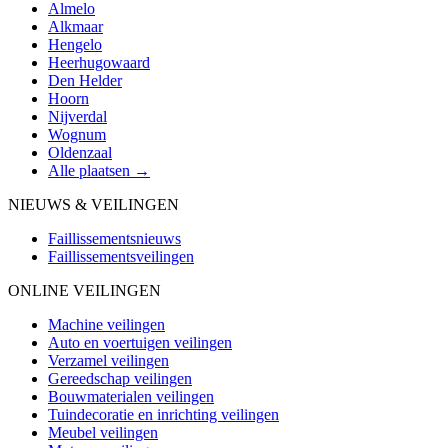
Almelo
Alkmaar
Hengelo
Heerhugowaard
Den Helder
Hoorn
Nijverdal
Wognum
Oldenzaal
Alle plaatsen →
NIEUWS & VEILINGEN
Faillissementsnieuws
Faillissementsveilingen
ONLINE VEILINGEN
Machine veilingen
Auto en voertuigen veilingen
Verzamel veilingen
Gereedschap veilingen
Bouwmaterialen veilingen
Tuindecoratie en inrichting veilingen
Meubel veilingen