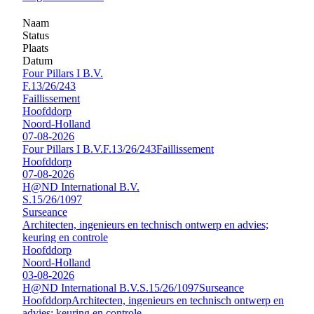
Naam
Status
Plaats
Datum
Four Pillars I B.V.
F.13/26/243
Faillissement
Hoofddorp
Noord-Holland
07-08-2026
Four Pillars I B.V.
F.13/26/243
Faillissement
Hoofddorp
07-08-2026
H@ND International B.V.
S.15/26/1097
Surseance
Architecten, ingenieurs en technisch ontwerp en advies;
keuring en controle
Hoofddorp
Noord-Holland
03-08-2026
H@ND International B.V.
S.15/26/1097
Surseance
Hoofddorp
Architecten, ingenieurs en technisch ontwerp en
advies; keuring en controle