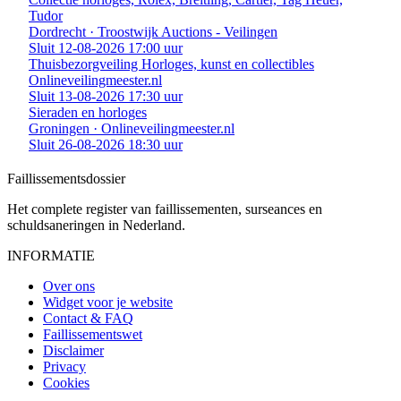
Tudor
Dordrecht · Troostwijk Auctions - Veilingen
Sluit 12-08-2026 17:00 uur
Thuisbezorgveiling Horloges, kunst en collectibles
Onlineveilingmeester.nl
Sluit 13-08-2026 17:30 uur
Sieraden en horloges
Groningen · Onlineveilingmeester.nl
Sluit 26-08-2026 18:30 uur
Faillissements
dossier
Het complete register van faillissementen, surseances en
schuldsaneringen in Nederland.
INFORMATIE
Over ons
Widget voor je website
Contact & FAQ
Faillissementswet
Disclaimer
Privacy
Cookies