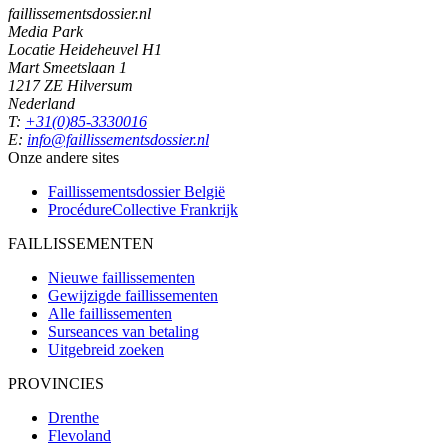
faillissementsdossier.nl
Media Park
Locatie Heideheuvel H1
Mart Smeetslaan 1
1217 ZE Hilversum
Nederland
T:
+31(0)85-3330016
E:
info@faillissementsdossier.nl
Onze andere sites
Faillissementsdossier
België
ProcédureCollective
Frankrijk
FAILLISSEMENTEN
Nieuwe faillissementen
Gewijzigde faillissementen
Alle faillissementen
Surseances van betaling
Uitgebreid zoeken
PROVINCIES
Drenthe
Flevoland