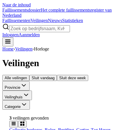
Naar de inhoud
Faillissements
dossier
Het complete faillissementsregister van
Nederland
Faillissementen
Veilingen
Nieuws
Statistieken
Inloggen
Aanmelden
Home
›
Veilingen
›
Horloge
Veilingen
Alle veilingen
Sluit vandaag
Sluit deze week
Provincie
Veilinghuis
Categorie
3
veilingen gevonden
Collectie horloges, Rolex, Breitling, Cartier, Tag Heuer,