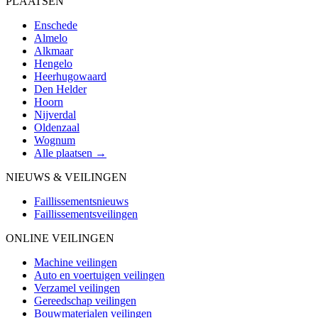
PLAATSEN
Enschede
Almelo
Alkmaar
Hengelo
Heerhugowaard
Den Helder
Hoorn
Nijverdal
Oldenzaal
Wognum
Alle plaatsen →
NIEUWS & VEILINGEN
Faillissementsnieuws
Faillissementsveilingen
ONLINE VEILINGEN
Machine veilingen
Auto en voertuigen veilingen
Verzamel veilingen
Gereedschap veilingen
Bouwmaterialen veilingen