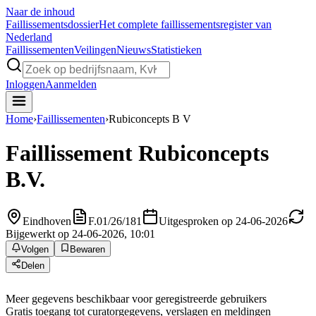
Naar de inhoud
Faillissements
dossier
Het complete faillissementsregister van
Nederland
Faillissementen
Veilingen
Nieuws
Statistieken
Inloggen
Aanmelden
Home
›
Faillissementen
›
Rubiconcepts B V
Faillissement
Rubiconcepts
B.V.
Eindhoven
F.01/26/181
Uitgesproken op 24-06-2026
Bijgewerkt op 24-06-2026, 10:01
Volgen
Bewaren
Delen
Meer gegevens beschikbaar voor geregistreerde gebruikers
Gratis toegang tot curatorgegevens, verslagen en meldingen