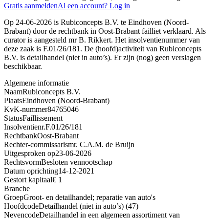
Gratis aanmelden
Al een account? Log in
Op 24-06-2026 is Rubiconcepts B.V. te Eindhoven (Noord-
Brabant) door de rechtbank in Oost-Brabant failliet verklaard. Als
curator is aangesteld mr B. Rikkert. Het insolventienummer van
deze zaak is F.01/26/181. De (hoofd)activiteit van Rubiconcepts
B.V. is detailhandel (niet in auto’s). Er zijn (nog) geen verslagen
beschikbaar.
Algemene informatie
Naam
Rubiconcepts B.V.
Plaats
Eindhoven (Noord-Brabant)
KvK-nummer
84765046
Status
Faillissement
Insolventienr.
F.01/26/181
Rechtbank
Oost-Brabant
Rechter-commissaris
mr. C.A.M. de Bruijn
Uitgesproken op
23-06-2026
Rechtsvorm
Besloten vennootschap
Datum oprichting
14-12-2021
Gestort kapitaal
€ 1
Branche
Groep
Groot- en detailhandel; reparatie van auto's
Hoofdcode
Detailhandel (niet in auto’s) (47)
Nevencode
Detailhandel in een algemeen assortiment van