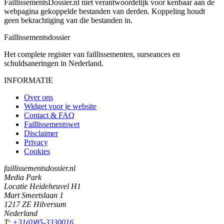
FaillissementsDossier.nl niet verantwoordelijk voor kenbaar aan de
webpagina gekoppelde bestanden van derden. Koppeling houdt
geen bekrachtiging van die bestanden in.
Faillissements
dossier
Het complete register van faillissementen, surseances en
schuldsaneringen in Nederland.
INFORMATIE
Over ons
Widget voor je website
Contact & FAQ
Faillissementswet
Disclaimer
Privacy
Cookies
faillissementsdossier.nl
Media Park
Locatie Heideheuvel H1
Mart Smeetslaan 1
1217 ZE Hilversum
Nederland
T:
+31(0)85-3330016