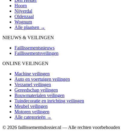
Den Helder
Hoorn
Nijverdal
Oldenzaal
Wognum
Alle plaatsen →
NIEUWS & VEILINGEN
Faillissementsnieuws
Faillissementsveilingen
ONLINE VEILINGEN
Machine veilingen
Auto en voertuigen veilingen
Verzamel veilingen
Gereedschap veilingen
Bouwmaterialen veilingen
Tuindecoratie en inrichting veilingen
Meubel veilingen
Motoren veilingen
Alle categorieën →
© 2026 faillissementsdossier.nl — Alle rechten voorbehouden