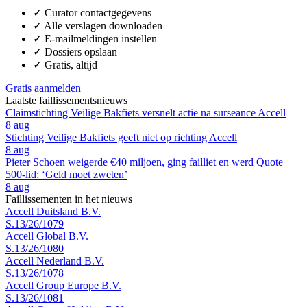
✓
Curator contactgegevens
✓
Alle verslagen downloaden
✓
E-mailmeldingen instellen
✓
Dossiers opslaan
✓
Gratis, altijd
Gratis aanmelden
Laatste faillissementsnieuws
Claimstichting Veilige Bakfiets versnelt actie na surseance Accell
8 aug
Stichting Veilige Bakfiets geeft niet op richting Accell
8 aug
Pieter Schoen weigerde €40 miljoen, ging failliet en werd Quote
500-lid: ‘Geld moet zweten’
8 aug
Faillissementen in het nieuws
Accell Duitsland B.V.
S.13/26/1079
Accell Global B.V.
S.13/26/1080
Accell Nederland B.V.
S.13/26/1078
Accell Group Europe B.V.
S.13/26/1081