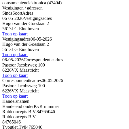
consumentenelektronica (47404)
Vestigingen / adressen
Sinds
Soort
Adres
06-05-2026
Vestigingsadres
Hugo van der Goeslaan 2
5613LG Eindhoven
Toon op kaart
Vestigingsadres
06-05-2026
Hugo van der Goeslaan 2
5613LG Eindhoven
Toon op kaart
06-05-2026
Correspondentieadres
Pastoor Jacobsweg 100
6226VX Maastricht
Toon op kaart
Correspondentieadres
06-05-2026
Pastoor Jacobsweg 100
6226VX Maastricht
Toon op kaart
Handelsnamen
Handelend onder
KvK nummer
Rubiconcepts B.V.
84765046
Rubiconcepts B.V.
84765046
Tvoutlet.Tv
84765046