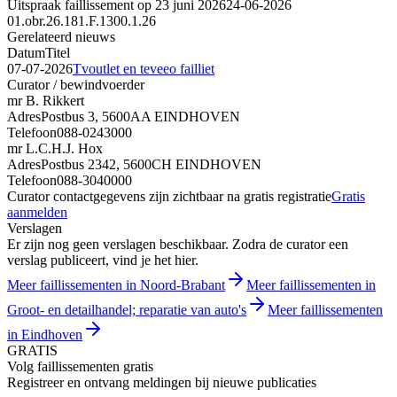
Uitspraak faillissement op 23 juni 2026
24-06-2026
01.obr.26.181.F.1300.1.26
Gerelateerd nieuws
Datum
Titel
07-07-2026
Tvoutlet en teveeo failliet
Curator / bewindvoerder
mr B. Rikkert
Adres
Postbus 3, 5600AA EINDHOVEN
Telefoon
088-0243000
mr L.C.H.J. Hox
Adres
Postbus 2342, 5600CH EINDHOVEN
Telefoon
088-3040000
Curator contactgegevens zijn zichtbaar na gratis registratie
Gratis
aanmelden
Verslagen
Er zijn nog geen verslagen beschikbaar. Zodra de curator een
verslag publiceert, vind je het hier.
Meer faillissementen in Noord-Brabant
Meer faillissementen in
Groot- en detailhandel; reparatie van auto's
Meer faillissementen
in Eindhoven
GRATIS
Volg faillissementen gratis
Registreer en ontvang meldingen bij nieuwe publicaties