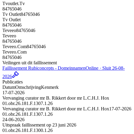
Tvoutlet.Tv
84765046
Tv Outlet
84765046
Tv Outlet
84765046
Teveeo
84765046
Teveeo
84765046
Teveeo.Com
84765046
Teveeo.Com
84765046
Veilingen uit dit faillissement
Faillissement Rubiconcepts - Domeinnamen
Online · Sluit 26-08-
2026
Publicaties
Datum
Omschrijving
Kenmerk
17-07-2026
Vervanging curator mr B. Rikkert door mr L.C.H.J. Hox
01.obr.26.181.F.1307.1.26
Vervanging curator mr B. Rikkert door mr L.C.H.J. Hox
17-07-2026
01.obr.26.181.F.1307.1.26
24-06-2026
Uitspraak faillissement op 23 juni 2026
01.obr.26.181.F.1300.1.26