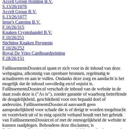
Accell Group Holding B.V.
S.13/26/1076
Accell Group B.V.
S.13/26/1077
Irene's Catering B.V.
F.16/26/315
Knaken Cryptohandel B.V.
F.10/26/251
Stichting Knaken Payments
F.10/26/252
Royal De Vries Cardboardprinting
F.18/26/151
FaillissementsDossier.nl spant er zich voor in de inhoud van deze
webpagina, afkomstig van openbare bronnen, regelmatig te
actualiseren en aan te vullen. Ondanks deze zorg en aandacht is het
mogelijk dat de inhoud onvolledig en/of onjuist is.
FaillissementsDossier.nl verschaft de inhoud van de website in de
staat zoals deze is ("As is"), zonder garantie of waarborg betreffende
de deugdelijkheid, geschiktheid voor een bepaald doel of
anderszins. FaillissementsDossier.nl aanvaardt geen
aansprakelijkheid voor schade die is of dreigt te worden toegebracht
en voortvloeit uit of in enig opzicht verband houdt met het gebruik
van FaillissementsDossier.nl of met de onmogelijkheid de website te
kunnen raadplegen. Behoudens deze disclaimer, is