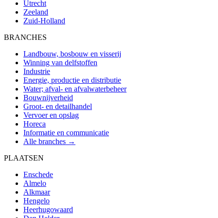
Utrecht
Zeeland
Zuid-Holland
BRANCHES
Landbouw, bosbouw en visserij
Winning van delfstoffen
Industrie
Energie, productie en distributie
Water; afval- en afvalwaterbeheer
Bouwnijverheid
Groot- en detailhandel
Vervoer en opslag
Horeca
Informatie en communicatie
Alle branches →
PLAATSEN
Enschede
Almelo
Alkmaar
Hengelo
Heerhugowaard