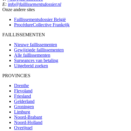
E:
info@faillissementsdossier.nl
Onze andere sites
Faillissementsdossier
België
ProcédureCollective
Frankrijk
FAILLISSEMENTEN
Nieuwe faillissementen
Gewijzigde faillissementen
Alle faillissementen
Surseances van betaling
Uitgebreid zoeken
PROVINCIES
Drenthe
Flevoland
Friesland
Gelderland
Groningen
Limburg
Noord-Brabant
Noord-Holland
Overijssel