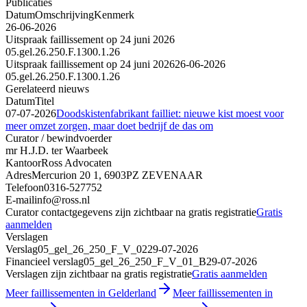
Publicaties
Datum
Omschrijving
Kenmerk
26-06-2026
Uitspraak faillissement op 24 juni 2026
05.gel.26.250.F.1300.1.26
Uitspraak faillissement op 24 juni 2026
26-06-2026
05.gel.26.250.F.1300.1.26
Gerelateerd nieuws
Datum
Titel
07-07-2026
Doodskistenfabrikant failliet: nieuwe kist moest voor
meer omzet zorgen, maar doet bedrijf de das om
Curator / bewindvoerder
mr H.J.D. ter Waarbeek
Kantoor
Ross Advocaten
Adres
Mercurion 20 1, 6903PZ ZEVENAAR
Telefoon
0316-527752
E-mail
info@ross.nl
Curator contactgegevens zijn zichtbaar na gratis registratie
Gratis
aanmelden
Verslagen
Verslag
05_gel_26_250_F_V_02
29-07-2026
Financieel verslag
05_gel_26_250_F_V_01_B
29-07-2026
Verslagen zijn zichtbaar na gratis registratie
Gratis aanmelden
Meer faillissementen in Gelderland
Meer faillissementen in