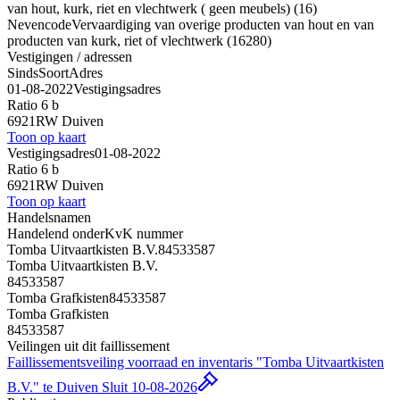
van hout, kurk, riet en vlechtwerk ( geen meubels) (16)
Nevencode
Vervaardiging van overige producten van hout en van
producten van kurk, riet of vlechtwerk (16280)
Vestigingen / adressen
Sinds
Soort
Adres
01-08-2022
Vestigingsadres
Ratio 6 b
6921RW Duiven
Toon op kaart
Vestigingsadres
01-08-2022
Ratio 6 b
6921RW Duiven
Toon op kaart
Handelsnamen
Handelend onder
KvK nummer
Tomba Uitvaartkisten B.V.
84533587
Tomba Uitvaartkisten B.V.
84533587
Tomba Grafkisten
84533587
Tomba Grafkisten
84533587
Veilingen uit dit faillissement
Faillissementsveiling voorraad en inventaris "Tomba Uitvaartkisten
B.V." te Duiven
Sluit 10-08-2026