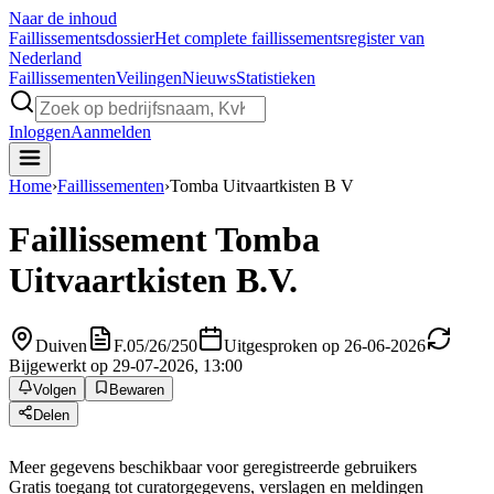
Naar de inhoud
Faillissements
dossier
Het complete faillissementsregister van
Nederland
Faillissementen
Veilingen
Nieuws
Statistieken
Inloggen
Aanmelden
Home
›
Faillissementen
›
Tomba Uitvaartkisten B V
Faillissement
Tomba
Uitvaartkisten B.V.
Duiven
F.05/26/250
Uitgesproken op 26-06-2026
Bijgewerkt op 29-07-2026, 13:00
Volgen
Bewaren
Delen
Meer gegevens beschikbaar voor geregistreerde gebruikers
Gratis toegang tot curatorgegevens, verslagen en meldingen