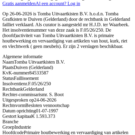
Gratis aanmelden
Al een account? Log in
Op 26-06-2026 is Tomba Uitvaartkisten B.V. h.o.d.n. Tomba
Grafkisten te Duiven (Gelderland) door de rechtbank in Gelderland
failliet verklaard. Als curator is aangesteld mr H.J.D. ter Waarbeek.
Het insolventienummer van deze zaak is F.05/26/250. De
(hoofd)activiteit van Tomba Uitvaartkisten B.V. is primaire
houtbewerking en vervaardiging van artikelen van hout, kurk, riet
en vlechtwerk ( geen meubels). Er zijn 2 verslagen beschikbaar.
Algemene informatie
Naam
Tomba Uitvaartkisten B.V.
Plaats
Duiven (Gelderland)
KvK-nummer
84533587
Status
Faillissement
Insolventienr.
F.05/26/250
Rechtbank
Gelderland
Rechter-commissaris
mr. S. Boot
Uitgesproken op
24-06-2026
Rechtsvorm
Besloten vennootschap
Datum oprichting
01-07-1997
Gestort kapitaal
€ 1.593.373
Branche
Groep
Industrie
Hoofdcode
Primaire houtbewerking en vervaardiging van artikelen