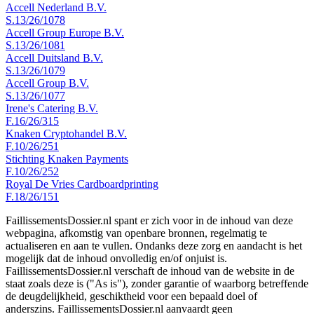
Accell Nederland B.V.
S.13/26/1078
Accell Group Europe B.V.
S.13/26/1081
Accell Duitsland B.V.
S.13/26/1079
Accell Group B.V.
S.13/26/1077
Irene's Catering B.V.
F.16/26/315
Knaken Cryptohandel B.V.
F.10/26/251
Stichting Knaken Payments
F.10/26/252
Royal De Vries Cardboardprinting
F.18/26/151
FaillissementsDossier.nl spant er zich voor in de inhoud van deze
webpagina, afkomstig van openbare bronnen, regelmatig te
actualiseren en aan te vullen. Ondanks deze zorg en aandacht is het
mogelijk dat de inhoud onvolledig en/of onjuist is.
FaillissementsDossier.nl verschaft de inhoud van de website in de
staat zoals deze is ("As is"), zonder garantie of waarborg betreffende
de deugdelijkheid, geschiktheid voor een bepaald doel of
anderszins. FaillissementsDossier.nl aanvaardt geen