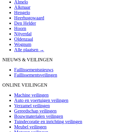
Almelo
Alkmaar
Hengelo
Heerhugowaard
Den Helder
Hoorn
Nijverdal
Oldenzaal
Wognum
Alle plaatsen →
NIEUWS & VEILINGEN
Faillissementsnieuws
Faillissementsveilingen
ONLINE VEILINGEN
Machine veilingen
Auto en voertuigen veilingen
Verzamel veilingen
Gereedschap veilingen
Bouwmaterialen veilingen
Tuindecoratie en inrichting veilingen
Meubel veilingen