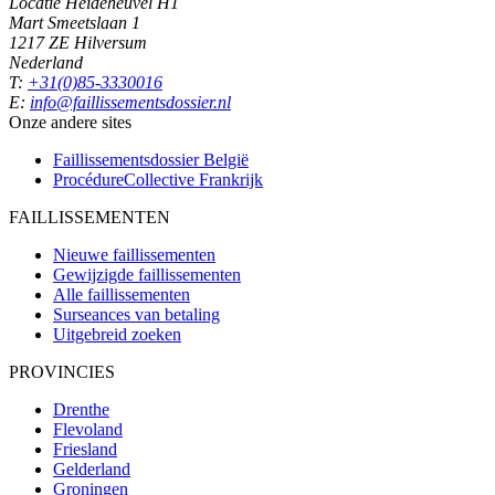
Locatie Heideheuvel H1
Mart Smeetslaan 1
1217 ZE Hilversum
Nederland
T:
+31(0)85-3330016
E:
info@faillissementsdossier.nl
Onze andere sites
Faillissementsdossier
België
ProcédureCollective
Frankrijk
FAILLISSEMENTEN
Nieuwe faillissementen
Gewijzigde faillissementen
Alle faillissementen
Surseances van betaling
Uitgebreid zoeken
PROVINCIES
Drenthe
Flevoland
Friesland
Gelderland
Groningen