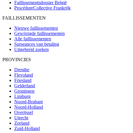
Faillissementsdossier
België
ProcédureCollective
Frankrijk
FAILLISSEMENTEN
Nieuwe faillissementen
Gewijzigde faillissementen
Alle faillissementen
Surseances van betaling
Uitgebreid zoeken
PROVINCIES
Drenthe
Flevoland
Friesland
Gelderland
Groningen
Limburg
Noord-Brabant
Noord-Holland
Overijssel
Utrecht
Zeeland
Zuid-Holland