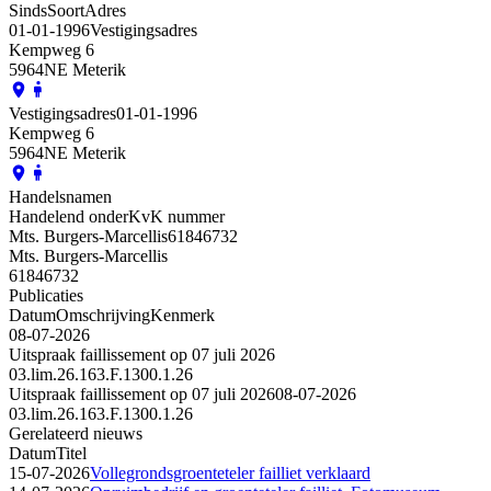
Sinds
Soort
Adres
01-01-1996
Vestigingsadres
Kempweg 6
5964NE Meterik
Vestigingsadres
01-01-1996
Kempweg 6
5964NE Meterik
Handelsnamen
Handelend onder
KvK nummer
Mts. Burgers-Marcellis
61846732
Mts. Burgers-Marcellis
61846732
Publicaties
Datum
Omschrijving
Kenmerk
08-07-2026
Uitspraak faillissement op 07 juli 2026
03.lim.26.163.F.1300.1.26
Uitspraak faillissement op 07 juli 2026
08-07-2026
03.lim.26.163.F.1300.1.26
Gerelateerd nieuws
Datum
Titel
15-07-2026
Vollegrondsgroenteteler failliet verklaard