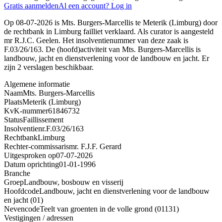
Gratis aanmelden
Al een account? Log in
Op 08-07-2026 is Mts. Burgers-Marcellis te Meterik (Limburg) door
de rechtbank in Limburg failliet verklaard. Als curator is aangesteld
mr R.J.C. Geelen. Het insolventienummer van deze zaak is
F.03/26/163. De (hoofd)activiteit van Mts. Burgers-Marcellis is
landbouw, jacht en dienstverlening voor de landbouw en jacht. Er
zijn 2 verslagen beschikbaar.
Algemene informatie
Naam
Mts. Burgers-Marcellis
Plaats
Meterik (Limburg)
KvK-nummer
61846732
Status
Faillissement
Insolventienr.
F.03/26/163
Rechtbank
Limburg
Rechter-commissaris
mr. F.J.F. Gerard
Uitgesproken op
07-07-2026
Datum oprichting
01-01-1996
Branche
Groep
Landbouw, bosbouw en visserij
Hoofdcode
Landbouw, jacht en dienstverlening voor de landbouw
en jacht (01)
Nevencode
Teelt van groenten in de volle grond (01131)
Vestigingen / adressen