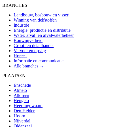
BRANCHES
Landbouw, bosbouw en visserij
Winning van delfstoffen
Industrie
Energie, productie en distributie
Water; afval- en afvalwaterbeheer
Bouwnijverheid
Groot- en detailhandel
Vervoer en opslag
Horeca
Informatie en communicatie
Alle branches →
PLAATSEN
Enschede
Almelo
Alkmaar
Hengelo
Heerhugowaard
Den Helder
Hoorn
Nijverdal
Oldenzaal