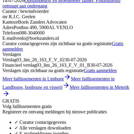
14-07-2026
Opruimbedrijf en groenteteler failliet, Fotomuseum
ontsnapt aan ondergang
Curator / bewindvoerder
mr R.J.C. Geelen
Kantoor
Boels Zanders Advocaten
Adres
Postbus 490, 5900AL VENLO
Telefoon
088-3040000
E-mail
venlo@boelszanders.nl
Curator contactgegevens zijn zichtbaar na gratis registratie
Gratis
aanmelden
Verslagen
Verslag
03_lim_26_163_F_V_02
30-07-2026
Financieel verslag
03_lim_26_163_F_V_01_B
30-07-2026
Verslagen zijn zichtbaar na gratis registratie
Gratis aanmelden
Meer faillissementen in Limburg
Meer faillissementen in
Landbouw, bosbouw en visserij
Meer faillissementen in Meterik
GRATIS
Volg faillissementen gratis
Registreer en ontvang meldingen bij nieuwe publicaties
✓
Curator contactgegevens
✓
Alle verslagen downloaden
✓
E-mailmeldingen instellen