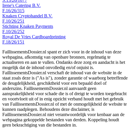
S.13/26/1077
Irene's Catering B.V.
F.16/26/315
Knaken Cryptohandel B.V.
F.10/26/251
Stichting Knaken Payments
F.10/26/252
Royal De Vries Cardboardprinting
F.18/26/151
FaillissementsDossier.nl spant er zich voor in de inhoud van deze
webpagina, afkomstig van openbare bronnen, regelmatig te
actualiseren en aan te vullen. Ondanks deze zorg en aandacht is het
mogelijk dat de inhoud onvolledig en/of onjuist is.
FaillissementsDossier.nl verschaft de inhoud van de website in de
staat zoals deze is ("As is"), zonder garantie of waarborg betreffende
de deugdelijkheid, geschiktheid voor een bepaald doel of
anderszins. FaillissementsDossier.nl aanvaardt geen
aansprakelijkheid voor schade die is of dreigt te worden toegebracht
en voortvloeit uit of in enig opzicht verband houdt met het gebruik
van FaillissementsDossier.nl of met de onmogelijkheid de website te
kunnen raadplegen. Behoudens deze disclaimer, is
FaillissementsDossier.nl niet verantwoordelijk voor kenbaar aan de
webpagina gekoppelde bestanden van derden. Koppeling houdt
geen bekrachtiging van die bestanden in.