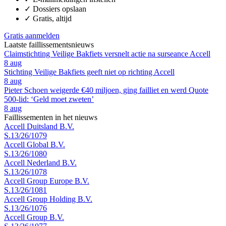
✓
Dossiers opslaan
✓
Gratis, altijd
Gratis aanmelden
Laatste faillissementsnieuws
Claimstichting Veilige Bakfiets versnelt actie na surseance Accell
8 aug
Stichting Veilige Bakfiets geeft niet op richting Accell
8 aug
Pieter Schoen weigerde €40 miljoen, ging failliet en werd Quote
500-lid: ‘Geld moet zweten’
8 aug
Faillissementen in het nieuws
Accell Duitsland B.V.
S.13/26/1079
Accell Global B.V.
S.13/26/1080
Accell Nederland B.V.
S.13/26/1078
Accell Group Europe B.V.
S.13/26/1081
Accell Group Holding B.V.
S.13/26/1076
Accell Group B.V.