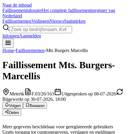
Naar de inhoud
Faillissements
dossier
Het complete faillissementsregister van
Nederland
Faillissementen
Veilingen
Nieuws
Statistieken
Inloggen
Aanmelden
Home
›
Faillissementen
›
Mts Burgers Marcellis
Faillissement
Mts. Burgers-
Marcellis
Meterik
F.03/26/163
Uitgesproken op 08-07-2026
Bijgewerkt op 30-07-2026, 18:00
Volgen
Bewaren
Delen
Meer gegevens beschikbaar voor geregistreerde gebruikers
Gratis toegang tot curatorgegevens, verslagen en meldingen