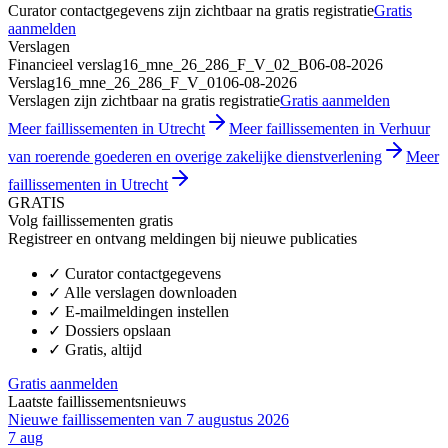
Curator contactgegevens zijn zichtbaar na gratis registratie
Gratis
aanmelden
Verslagen
Financieel verslag
16_mne_26_286_F_V_02_B
06-08-2026
Verslag
16_mne_26_286_F_V_01
06-08-2026
Verslagen zijn zichtbaar na gratis registratie
Gratis aanmelden
Meer faillissementen in Utrecht
Meer faillissementen in Verhuur
van roerende goederen en overige zakelijke dienstverlening
Meer
faillissementen in Utrecht
GRATIS
Volg faillissementen gratis
Registreer en ontvang meldingen bij nieuwe publicaties
✓
Curator contactgegevens
✓
Alle verslagen downloaden
✓
E-mailmeldingen instellen
✓
Dossiers opslaan
✓
Gratis, altijd
Gratis aanmelden
Laatste faillissementsnieuws
Nieuwe faillissementen van 7 augustus 2026
7 aug