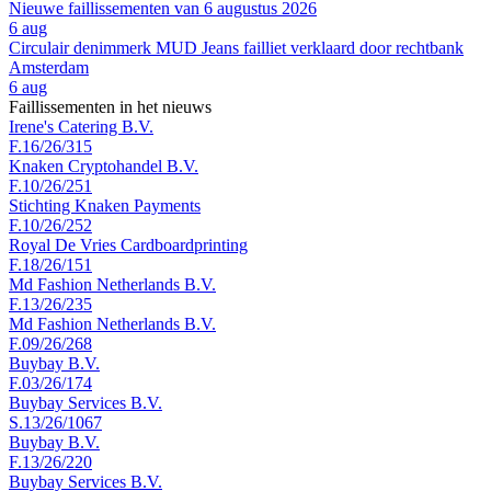
Nieuwe faillissementen van 6 augustus 2026
6 aug
Circulair denimmerk MUD Jeans failliet verklaard door rechtbank
Amsterdam
6 aug
Faillissementen in het nieuws
Irene's Catering B.V.
F.16/26/315
Knaken Cryptohandel B.V.
F.10/26/251
Stichting Knaken Payments
F.10/26/252
Royal De Vries Cardboardprinting
F.18/26/151
Md Fashion Netherlands B.V.
F.13/26/235
Md Fashion Netherlands B.V.
F.09/26/268
Buybay B.V.
F.03/26/174
Buybay Services B.V.
S.13/26/1067
Buybay B.V.
F.13/26/220
Buybay Services B.V.