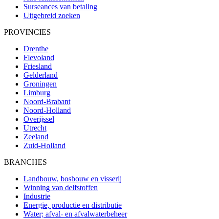
Surseances van betaling
Uitgebreid zoeken
PROVINCIES
Drenthe
Flevoland
Friesland
Gelderland
Groningen
Limburg
Noord-Brabant
Noord-Holland
Overijssel
Utrecht
Zeeland
Zuid-Holland
BRANCHES
Landbouw, bosbouw en visserij
Winning van delfstoffen
Industrie
Energie, productie en distributie
Water; afval- en afvalwaterbeheer