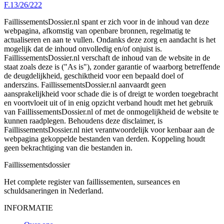
F.13/26/222
FaillissementsDossier.nl spant er zich voor in de inhoud van deze
webpagina, afkomstig van openbare bronnen, regelmatig te
actualiseren en aan te vullen. Ondanks deze zorg en aandacht is het
mogelijk dat de inhoud onvolledig en/of onjuist is.
FaillissementsDossier.nl verschaft de inhoud van de website in de
staat zoals deze is ("As is"), zonder garantie of waarborg betreffende
de deugdelijkheid, geschiktheid voor een bepaald doel of
anderszins. FaillissementsDossier.nl aanvaardt geen
aansprakelijkheid voor schade die is of dreigt te worden toegebracht
en voortvloeit uit of in enig opzicht verband houdt met het gebruik
van FaillissementsDossier.nl of met de onmogelijkheid de website te
kunnen raadplegen. Behoudens deze disclaimer, is
FaillissementsDossier.nl niet verantwoordelijk voor kenbaar aan de
webpagina gekoppelde bestanden van derden. Koppeling houdt
geen bekrachtiging van die bestanden in.
Faillissements
dossier
Het complete register van faillissementen, surseances en
schuldsaneringen in Nederland.
INFORMATIE