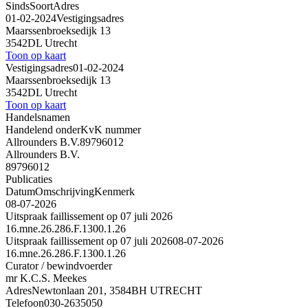
Sinds
Soort
Adres
01-02-2024
Vestigingsadres
Maarssenbroeksedijk 13
3542DL Utrecht
Toon op kaart
Vestigingsadres
01-02-2024
Maarssenbroeksedijk 13
3542DL Utrecht
Toon op kaart
Handelsnamen
Handelend onder
KvK nummer
Allrounders B.V.
89796012
Allrounders B.V.
89796012
Publicaties
Datum
Omschrijving
Kenmerk
08-07-2026
Uitspraak faillissement op 07 juli 2026
16.mne.26.286.F.1300.1.26
Uitspraak faillissement op 07 juli 2026
08-07-2026
16.mne.26.286.F.1300.1.26
Curator / bewindvoerder
mr K.C.S. Meekes
Adres
Newtonlaan 201, 3584BH UTRECHT
Telefoon
030-2635050