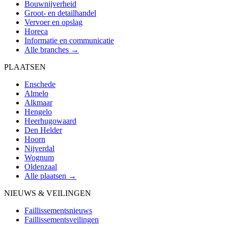
Bouwnijverheid
Groot- en detailhandel
Vervoer en opslag
Horeca
Informatie en communicatie
Alle branches →
PLAATSEN
Enschede
Almelo
Alkmaar
Hengelo
Heerhugowaard
Den Helder
Hoorn
Nijverdal
Wognum
Oldenzaal
Alle plaatsen →
NIEUWS & VEILINGEN
Faillissementsnieuws
Faillissementsveilingen