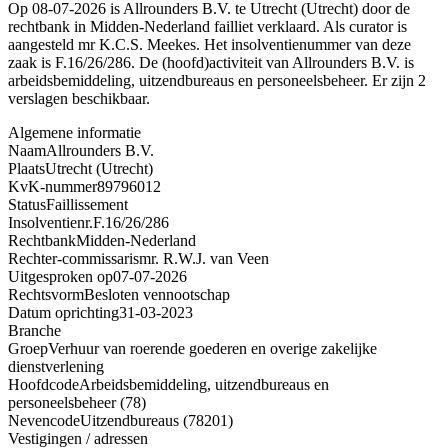
Op 08-07-2026 is Allrounders B.V. te Utrecht (Utrecht) door de
rechtbank in Midden-Nederland failliet verklaard. Als curator is
aangesteld mr K.C.S. Meekes. Het insolventienummer van deze
zaak is F.16/26/286. De (hoofd)activiteit van Allrounders B.V. is
arbeidsbemiddeling, uitzendbureaus en personeelsbeheer. Er zijn 2
verslagen beschikbaar.
Algemene informatie
Naam
Allrounders B.V.
Plaats
Utrecht (Utrecht)
KvK-nummer
89796012
Status
Faillissement
Insolventienr.
F.16/26/286
Rechtbank
Midden-Nederland
Rechter-commissaris
mr. R.W.J. van Veen
Uitgesproken op
07-07-2026
Rechtsvorm
Besloten vennootschap
Datum oprichting
31-03-2023
Branche
Groep
Verhuur van roerende goederen en overige zakelijke
dienstverlening
Hoofdcode
Arbeidsbemiddeling, uitzendbureaus en
personeelsbeheer (78)
Nevencode
Uitzendbureaus (78201)
Vestigingen / adressen