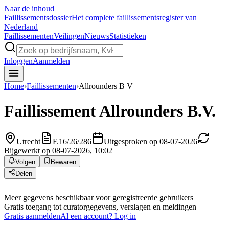
Naar de inhoud
Faillissements
dossier
Het complete faillissementsregister van
Nederland
Faillissementen
Veilingen
Nieuws
Statistieken
Inloggen
Aanmelden
Home
›
Faillissementen
›
Allrounders B V
Faillissement
Allrounders B.V.
Utrecht
F.16/26/286
Uitgesproken op 08-07-2026
Bijgewerkt op 08-07-2026, 10:02
Volgen
Bewaren
Delen
Meer gegevens beschikbaar voor geregistreerde gebruikers
Gratis toegang tot curatorgegevens, verslagen en meldingen
Gratis aanmelden
Al een account? Log in