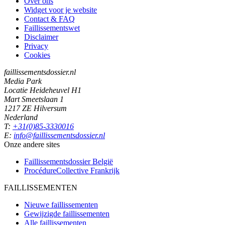
Over ons
Widget voor je website
Contact & FAQ
Faillissementswet
Disclaimer
Privacy
Cookies
faillissementsdossier.nl
Media Park
Locatie Heideheuvel H1
Mart Smeetslaan 1
1217 ZE Hilversum
Nederland
T:
+31(0)85-3330016
E:
info@faillissementsdossier.nl
Onze andere sites
Faillissementsdossier
België
ProcédureCollective
Frankrijk
FAILLISSEMENTEN
Nieuwe faillissementen
Gewijzigde faillissementen
Alle faillissementen