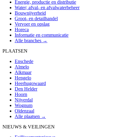
Energie, productie en distributie
Water; afval- en afvalwaterbeheer
Bouwnijverheid
Groot- en detailhandel
Vervoer en opslag
Horeca
Informatie en communicatie
Alle branches →
PLAATSEN
Enschede
Almelo
Alkmaar
Hengelo
Heerhugowaard
Den Helder
Hoorn
Nijverdal
Wognum
Oldenzaal
Alle plaatsen →
NIEUWS & VEILINGEN