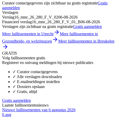
Curator contactgegevens zijn zichtbaar na gratis registratie
Gratis
aanmelden
Verslagen
Verslag
16_mne_26_280_F_V_02
06-08-2026
Financieel verslag
16_mne_26_280_F_V_01_B
06-08-2026
Verslagen zijn zichtbaar na gratis registratie
Gratis aanmelden
Meer faillissementen in Utrecht
Meer faillissementen in
Gezondheids- en welzijnszorg
Meer faillissementen in Breukelen
GRATIS
Volg faillissementen gratis
Registreer en ontvang meldingen bij nieuwe publicaties
✓
Curator contactgegevens
✓
Alle verslagen downloaden
✓
E-mailmeldingen instellen
✓
Dossiers opslaan
✓
Gratis, altijd
Gratis aanmelden
Laatste faillissementsnieuws
Nieuwe faillissementen van 6 augustus 2026
6 aug