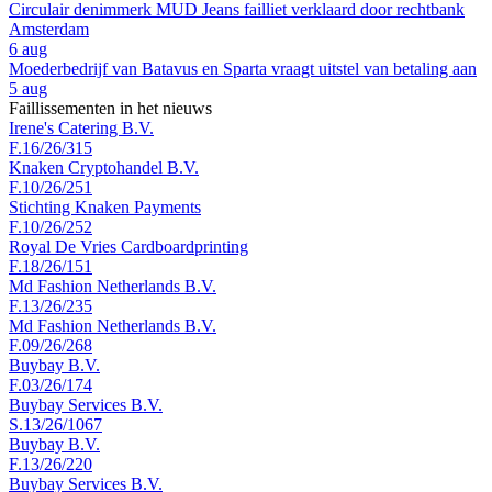
Circulair denimmerk MUD Jeans failliet verklaard door rechtbank
Amsterdam
6 aug
Moederbedrijf van Batavus en Sparta vraagt uitstel van betaling aan
5 aug
Faillissementen in het nieuws
Irene's Catering B.V.
F.16/26/315
Knaken Cryptohandel B.V.
F.10/26/251
Stichting Knaken Payments
F.10/26/252
Royal De Vries Cardboardprinting
F.18/26/151
Md Fashion Netherlands B.V.
F.13/26/235
Md Fashion Netherlands B.V.
F.09/26/268
Buybay B.V.
F.03/26/174
Buybay Services B.V.
S.13/26/1067
Buybay B.V.
F.13/26/220
Buybay Services B.V.