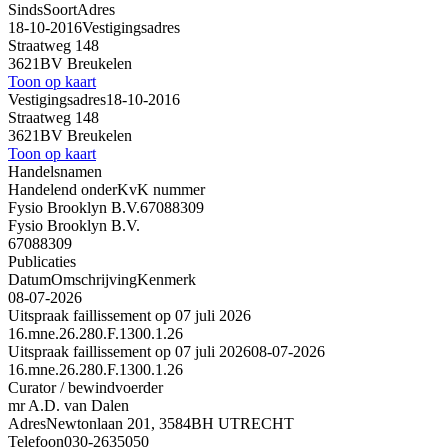
Sinds
Soort
Adres
18-10-2016
Vestigingsadres
Straatweg 148
3621BV Breukelen
Toon op kaart
Vestigingsadres
18-10-2016
Straatweg 148
3621BV Breukelen
Toon op kaart
Handelsnamen
Handelend onder
KvK nummer
Fysio Brooklyn B.V.
67088309
Fysio Brooklyn B.V.
67088309
Publicaties
Datum
Omschrijving
Kenmerk
08-07-2026
Uitspraak faillissement op 07 juli 2026
16.mne.26.280.F.1300.1.26
Uitspraak faillissement op 07 juli 2026
08-07-2026
16.mne.26.280.F.1300.1.26
Curator / bewindvoerder
mr A.D. van Dalen
Adres
Newtonlaan 201, 3584BH UTRECHT
Telefoon
030-2635050