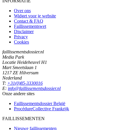
INFORMATIE
Over ons
Widget voor je website
Contact & FAQ
Faillissementswet
Disclaimer
Privacy
Cookies
faillissementsdossier.nl
Media Park
Locatie Heideheuvel H1
Mart Smeetslaan 1
1217 ZE Hilversum
Nederland
T:
+31(0)85-3330016
E:
info@faillissementsdossier.nl
Onze andere sites
Faillissementsdossier
België
ProcédureCollective
Frankrijk
FAILLISSEMENTEN
Nieuwe faillissementen