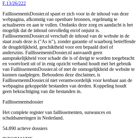
F.13/26/222
FaillissementsDossier.nl spant er zich voor in de inhoud van deze
webpagina, afkomstig van openbare bronnen, regelmatig te
actualiseren en aan te vullen. Ondanks deze zorg en aandacht is het
mogelijk dat de inhoud onvolledig en/of onjuist is.
FaillissementsDossier.nl verschaft de inhoud van de website in de
staat zoals deze is ("As is"), zonder garantie of waarborg betreffende
de deugdelijkheid, geschiktheid voor een bepaald doel of
anderszins. FaillissementsDossier.nl aanvaardt geen
aansprakelijkheid voor schade die is of dreigt te worden toegebracht
en voortvloeit uit of in enig opzicht verband houdt met het gebruik
van FaillissementsDossier.nl of met de onmogelijkheid de website te
kunnen raadplegen. Behoudens deze disclaimer, is
FaillissementsDossier.nl niet verantwoordelijk voor kenbaar aan de
webpagina gekoppelde bestanden van derden. Koppeling houdt
geen bekrachtiging van die bestanden in.
Faillissements
dossier
Het complete register van faillissementen, surseances en
schuldsaneringen in Nederland.
54.890
actieve dossiers