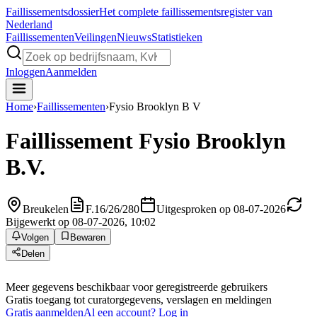
Faillissements
dossier
Het complete faillissementsregister van
Nederland
Faillissementen
Veilingen
Nieuws
Statistieken
Inloggen
Aanmelden
Home
›
Faillissementen
›
Fysio Brooklyn B V
Faillissement
Fysio Brooklyn
B.V.
Breukelen
F.16/26/280
Uitgesproken op 08-07-2026
Bijgewerkt op 08-07-2026, 10:02
Volgen
Bewaren
Delen
Meer gegevens beschikbaar voor geregistreerde gebruikers
Gratis toegang tot curatorgegevens, verslagen en meldingen
Gratis aanmelden
Al een account? Log in