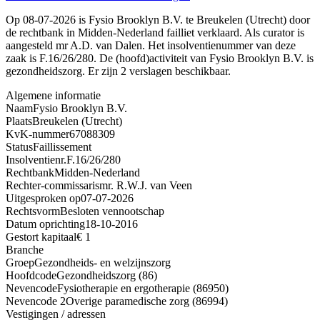
Op 08-07-2026 is Fysio Brooklyn B.V. te Breukelen (Utrecht) door
de rechtbank in Midden-Nederland failliet verklaard. Als curator is
aangesteld mr A.D. van Dalen. Het insolventienummer van deze
zaak is F.16/26/280. De (hoofd)activiteit van Fysio Brooklyn B.V. is
gezondheidszorg. Er zijn 2 verslagen beschikbaar.
Algemene informatie
Naam
Fysio Brooklyn B.V.
Plaats
Breukelen (Utrecht)
KvK-nummer
67088309
Status
Faillissement
Insolventienr.
F.16/26/280
Rechtbank
Midden-Nederland
Rechter-commissaris
mr. R.W.J. van Veen
Uitgesproken op
07-07-2026
Rechtsvorm
Besloten vennootschap
Datum oprichting
18-10-2016
Gestort kapitaal
€ 1
Branche
Groep
Gezondheids- en welzijnszorg
Hoofdcode
Gezondheidszorg (86)
Nevencode
Fysiotherapie en ergotherapie (86950)
Nevencode 2
Overige paramedische zorg (86994)
Vestigingen / adressen