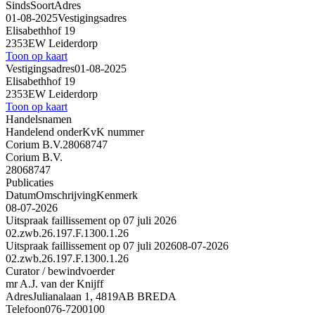
Sinds
Soort
Adres
01-08-2025
Vestigingsadres
Elisabethhof 19
2353EW Leiderdorp
Toon op kaart
Vestigingsadres
01-08-2025
Elisabethhof 19
2353EW Leiderdorp
Toon op kaart
Handelsnamen
Handelend onder
KvK nummer
Corium B.V.
28068747
Corium B.V.
28068747
Publicaties
Datum
Omschrijving
Kenmerk
08-07-2026
Uitspraak faillissement op 07 juli 2026
02.zwb.26.197.F.1300.1.26
Uitspraak faillissement op 07 juli 2026
08-07-2026
02.zwb.26.197.F.1300.1.26
Curator / bewindvoerder
mr A.J. van der Knijff
Adres
Julianalaan 1, 4819AB BREDA
Telefoon
076-7200100