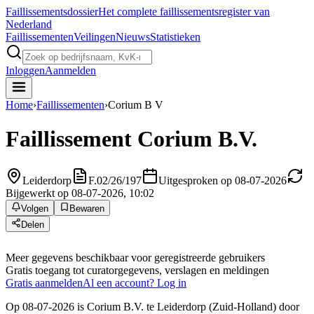
Faillissements
dossier
Het complete faillissementsregister van
Nederland
Faillissementen
Veilingen
Nieuws
Statistieken
Inloggen
Aanmelden
Home
›
Faillissementen
›
Corium B V
Faillissement
Corium B.V.
Leiderdorp
F.02/26/197
Uitgesproken op 08-07-2026
Bijgewerkt op 08-07-2026, 10:02
Volgen
Bewaren
Delen
Meer gegevens beschikbaar voor geregistreerde gebruikers
Gratis toegang tot curatorgegevens, verslagen en meldingen
Gratis aanmelden
Al een account? Log in
Op 08-07-2026 is Corium B.V. te Leiderdorp (Zuid-Holland) door