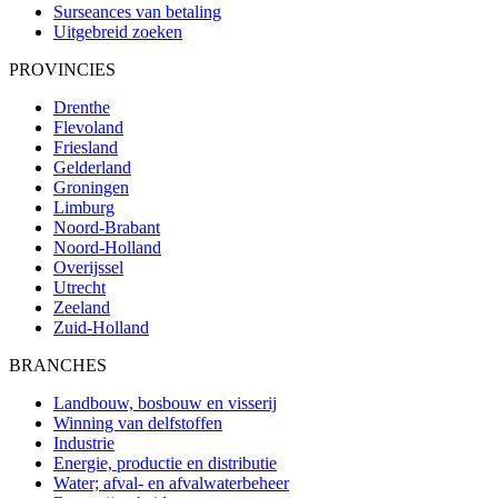
Surseances van betaling
Uitgebreid zoeken
PROVINCIES
Drenthe
Flevoland
Friesland
Gelderland
Groningen
Limburg
Noord-Brabant
Noord-Holland
Overijssel
Utrecht
Zeeland
Zuid-Holland
BRANCHES
Landbouw, bosbouw en visserij
Winning van delfstoffen
Industrie
Energie, productie en distributie
Water; afval- en afvalwaterbeheer