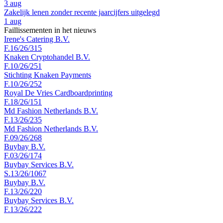
3 aug
Zakelijk lenen zonder recente jaarcijfers uitgelegd
1 aug
Faillissementen in het nieuws
Irene's Catering B.V.
F.16/26/315
Knaken Cryptohandel B.V.
F.10/26/251
Stichting Knaken Payments
F.10/26/252
Royal De Vries Cardboardprinting
F.18/26/151
Md Fashion Netherlands B.V.
F.13/26/235
Md Fashion Netherlands B.V.
F.09/26/268
Buybay B.V.
F.03/26/174
Buybay Services B.V.
S.13/26/1067
Buybay B.V.
F.13/26/220
Buybay Services B.V.
F.13/26/222