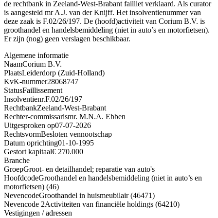
de rechtbank in Zeeland-West-Brabant failliet verklaard. Als curator
is aangesteld mr A.J. van der Knijff. Het insolventienummer van
deze zaak is F.02/26/197. De (hoofd)activiteit van Corium B.V. is
groothandel en handelsbemiddeling (niet in auto’s en motorfietsen).
Er zijn (nog) geen verslagen beschikbaar.
Algemene informatie
Naam
Corium B.V.
Plaats
Leiderdorp (Zuid-Holland)
KvK-nummer
28068747
Status
Faillissement
Insolventienr.
F.02/26/197
Rechtbank
Zeeland-West-Brabant
Rechter-commissaris
mr. M.N.A. Ebben
Uitgesproken op
07-07-2026
Rechtsvorm
Besloten vennootschap
Datum oprichting
01-10-1995
Gestort kapitaal
€ 270.000
Branche
Groep
Groot- en detailhandel; reparatie van auto's
Hoofdcode
Groothandel en handelsbemiddeling (niet in auto’s en
motorfietsen) (46)
Nevencode
Groothandel in huismeubilair (46471)
Nevencode 2
Activiteiten van financiële holdings (64210)
Vestigingen / adressen