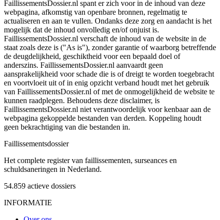
FaillissementsDossier.nl spant er zich voor in de inhoud van deze
webpagina, afkomstig van openbare bronnen, regelmatig te
actualiseren en aan te vullen. Ondanks deze zorg en aandacht is het
mogelijk dat de inhoud onvolledig en/of onjuist is.
FaillissementsDossier.nl verschaft de inhoud van de website in de
staat zoals deze is ("As is"), zonder garantie of waarborg betreffende
de deugdelijkheid, geschiktheid voor een bepaald doel of
anderszins. FaillissementsDossier.nl aanvaardt geen
aansprakelijkheid voor schade die is of dreigt te worden toegebracht
en voortvloeit uit of in enig opzicht verband houdt met het gebruik
van FaillissementsDossier.nl of met de onmogelijkheid de website te
kunnen raadplegen. Behoudens deze disclaimer, is
FaillissementsDossier.nl niet verantwoordelijk voor kenbaar aan de
webpagina gekoppelde bestanden van derden. Koppeling houdt
geen bekrachtiging van die bestanden in.
Faillissements
dossier
Het complete register van faillissementen, surseances en
schuldsaneringen in Nederland.
54.859
actieve dossiers
INFORMATIE
Over ons