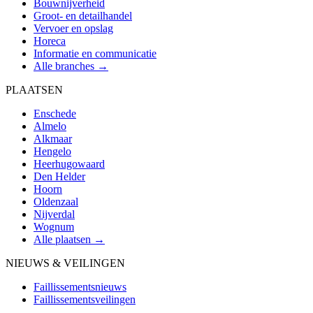
Bouwnijverheid
Groot- en detailhandel
Vervoer en opslag
Horeca
Informatie en communicatie
Alle branches →
PLAATSEN
Enschede
Almelo
Alkmaar
Hengelo
Heerhugowaard
Den Helder
Hoorn
Oldenzaal
Nijverdal
Wognum
Alle plaatsen →
NIEUWS & VEILINGEN
Faillissementsnieuws
Faillissementsveilingen