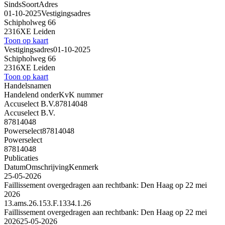
Sinds
Soort
Adres
01-10-2025
Vestigingsadres
Schipholweg 66
2316XE Leiden
Toon op kaart
Vestigingsadres
01-10-2025
Schipholweg 66
2316XE Leiden
Toon op kaart
Handelsnamen
Handelend onder
KvK nummer
Accuselect B.V.
87814048
Accuselect B.V.
87814048
Powerselect
87814048
Powerselect
87814048
Publicaties
Datum
Omschrijving
Kenmerk
25-05-2026
Faillissement overgedragen aan rechtbank: Den Haag op 22 mei
2026
13.ams.26.153.F.1334.1.26
Faillissement overgedragen aan rechtbank: Den Haag op 22 mei
2026
25-05-2026