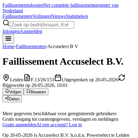
Faillissements
dossier
Het complete faillissementsregister van
Nederland
Faillissementen
Veilingen
Nieuws
Statistieken
Inloggen
Aanmelden
Home
›
Faillissementen
›
Accuselect B V
Faillissement
Accuselect B.V.
Leiden
F.13/26/153
Uitgesproken op 20-05-2026
Bijgewerkt op 20-05-2026, 10:01
Volgen
Bewaren
Delen
Meer gegevens beschikbaar voor geregistreerde gebruikers
Gratis toegang tot curatorgegevens, verslagen en meldingen
Gratis aanmelden
Al een account? Log in
Op 20-05-2026 is Accuselect B.V. h.o.d.n. Powerselect te Leiden