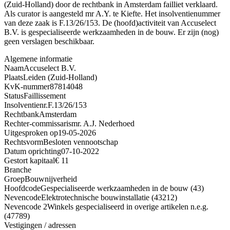
(Zuid-Holland) door de rechtbank in Amsterdam failliet verklaard.
Als curator is aangesteld mr A.Y. te Kiefte. Het insolventienummer
van deze zaak is F.13/26/153. De (hoofd)activiteit van Accuselect
B.V. is gespecialiseerde werkzaamheden in de bouw. Er zijn (nog)
geen verslagen beschikbaar.
Algemene informatie
Naam
Accuselect B.V.
Plaats
Leiden (Zuid-Holland)
KvK-nummer
87814048
Status
Faillissement
Insolventienr.
F.13/26/153
Rechtbank
Amsterdam
Rechter-commissaris
mr. A.J. Nederhoed
Uitgesproken op
19-05-2026
Rechtsvorm
Besloten vennootschap
Datum oprichting
07-10-2022
Gestort kapitaal
€ 11
Branche
Groep
Bouwnijverheid
Hoofdcode
Gespecialiseerde werkzaamheden in de bouw (43)
Nevencode
Elektrotechnische bouwinstallatie (43212)
Nevencode 2
Winkels gespecialiseerd in overige artikelen n.e.g.
(47789)
Vestigingen / adressen