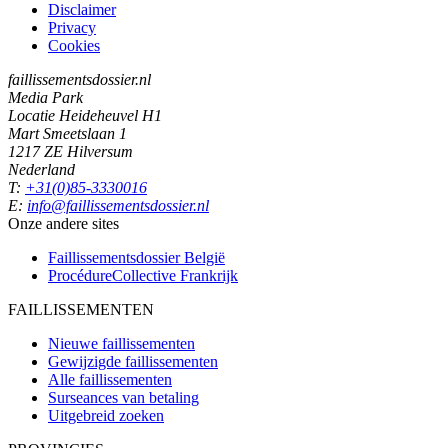
Disclaimer
Privacy
Cookies
faillissementsdossier.nl
Media Park
Locatie Heideheuvel H1
Mart Smeetslaan 1
1217 ZE Hilversum
Nederland
T:
+31(0)85-3330016
E:
info@faillissementsdossier.nl
Onze andere sites
Faillissementsdossier
België
ProcédureCollective
Frankrijk
FAILLISSEMENTEN
Nieuwe faillissementen
Gewijzigde faillissementen
Alle faillissementen
Surseances van betaling
Uitgebreid zoeken