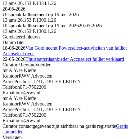
13.ams.26.153.F.1334.1.26
20-05-2026
Uitspraak faillissement op 19 mei 2026
13.ams.26.153.F.1300.1.26
Uitspraak faillissement op 19 mei 2026
20-05-2026
13.ams.26.153.F.1300.1.26
Gerelateerd nieuws
Datum
Titel
18-06-2026
Van Gooi neemt Powerselect-activiteiten van failliet
Accuselect over
22-05-2026
Thuisbatterijaanbieder Accuselect failliet verklaard
Curator / bewindvoerder
mr A.Y. te Kiefte
Kantoor
RWV Advocaten
Adres
Postbus 11231, 2301EE LEIDEN
Telefoon
071-7502200
E-mail
info@rwv.nl
mr A.Y. te Kiefte
Kantoor
RWV Advocaten
Adres
Postbus 11231, 2301EE LEIDEN
Telefoon
071-7502200
E-mail
info@rwv.nl
Curator contactgegevens zijn zichtbaar na gratis registratie
Gratis
aanmelden
Verslagen