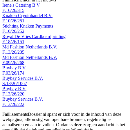
Irene's Catering B.V.
F.16/26/315
Knaken Cryptohandel B.V.
F.10/26/251
Stichting Knaken Payments
F.10/26/252
Royal De Vries Cardboardprinting
F.18/26/151
Md Fashion Netherlands B.V.
F.13/26/235
Md Fashion Netherlands B.V.
F.09/26/268
Buybay B.V.
F.03/26/174
Buybay Services B.V.
S.13/26/1067
Buybay B.V.
F.13/26/220
Buybay Services B.V.
F.13/26/222
FaillissementsDossier.nl spant er zich voor in de inhoud van deze
webpagina, afkomstig van openbare bronnen, regelmatig te
actualiseren en aan te vullen. Ondanks deze zorg en aandacht is het
mogelijk dat de inhoud onvolledig en/of onjuist is.