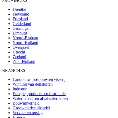
PROVINCIES
Drenthe
Flevoland
Friesland
Gelderland
Groningen
Limburg
Noord-Brabant
Noord-Holland
Overijssel
Utrecht
Zeeland
Zuid-Holland
BRANCHES
Landbouw, bosbouw en visserij
Winning van delfstoffen
Industrie
Energie, productie en distributie
Water; afval- en afvalwaterbeheer
Bouwnijverheid
Groot- en detailhandel
Vervoer en opslag
Horeca