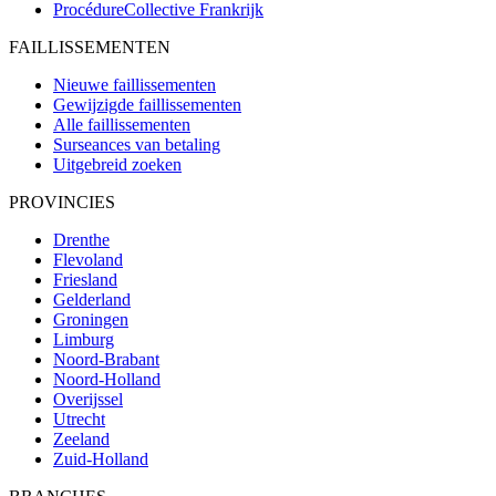
ProcédureCollective
Frankrijk
FAILLISSEMENTEN
Nieuwe faillissementen
Gewijzigde faillissementen
Alle faillissementen
Surseances van betaling
Uitgebreid zoeken
PROVINCIES
Drenthe
Flevoland
Friesland
Gelderland
Groningen
Limburg
Noord-Brabant
Noord-Holland
Overijssel
Utrecht
Zeeland
Zuid-Holland