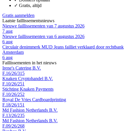
✓
Gratis, altijd
Gratis aanmelden
Laatste faillissementsnieuws
Nieuwe faillissementen van 7 augustus 2026
7 aug
Nieuwe faillissementen van 6 augustus 2026
6 aug
Circulair denimmerk MUD Jeans failliet verklaard door rechtbank
Amsterdam
6 aug
Faillissementen in het nieuws
Irene's Catering B.V.
F.16/26/315
Knaken Cryptohandel B.V.
F.10/26/251
Stichting Knaken Payments
F.10/26/252
Royal De Vries Cardboardprinting
F.18/26/151
Md Fashion Netherlands B.V.
F.13/26/235
Md Fashion Netherlands B.V.
F.09/26/268