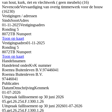
van hout, kurk, riet en vlechtwerk ( geen meubels) (16)
Nevencode
Vervaardiging van overig timmerwerk voor de bouw
(16230)
Vestigingen / adressen
Sinds
Soort
Adres
01-11-2025
Vestigingsadres
Ronding 5
8072TB Nunspeet
Toon op kaart
Vestigingsadres
01-11-2025
Ronding 5
8072TB Nunspeet
Toon op kaart
Handelsnamen
Handelend onder
KvK nummer
Roemra Buitenleven B.V.
97446041
Roemra Buitenleven B.V.
97446041
Publicaties
Datum
Omschrijving
Kenmerk
01-07-2026
Uitspraak faillissement op 30 juni 2026
05.gel.26.254.F.1300.1.26
Uitspraak faillissement op 30 juni 2026
01-07-2026
05.gel.26.254.F.1300.1.26