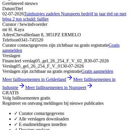
Gerelateerd nieuws
Datum
Titel
02-07-2026
Tuinhuisjes zadelen Nunspeets bedrijf in jaar tijd op met
bijna 2 ton schuld: failliet
Curator / bewindvoerder
mr H. Kaya
Adres
Chevallierlaan 8, 3851PZ ERMELO
Telefoon
0341-745520
Curator contactgegevens zijn zichtbaar na gratis registratie
Gratis
aanmelden
Verslagen
Financieel verslag
05_gel_26_254_F_V_02_B
30-07-2026
Verslag
05_gel_26_254_F_V_01
30-07-2026
Verslagen zijn zichtbaar na gratis registratie
Gratis aanmelden
Meer faillissementen in Gelderland
Meer faillissementen in
Industrie
Meer faillissementen in Nunspeet
GRATIS
Volg faillissementen gratis
Registreer en ontvang meldingen bij nieuwe publicaties
✓
Curator contactgegevens
✓
Alle verslagen downloaden
✓
E-mailmeldingen instellen
✓
Dossiers opslaan