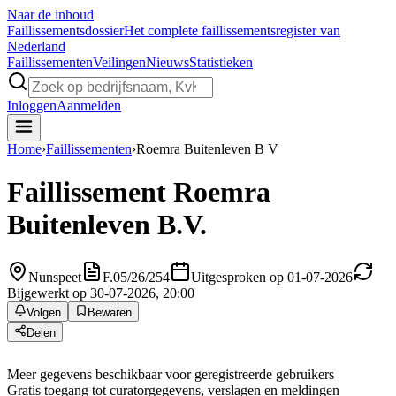
Naar de inhoud
Faillissements
dossier
Het complete faillissementsregister van
Nederland
Faillissementen
Veilingen
Nieuws
Statistieken
Inloggen
Aanmelden
Home
›
Faillissementen
›
Roemra Buitenleven B V
Faillissement
Roemra
Buitenleven B.V.
Nunspeet
F.05/26/254
Uitgesproken op 01-07-2026
Bijgewerkt op 30-07-2026, 20:00
Volgen
Bewaren
Delen
Meer gegevens beschikbaar voor geregistreerde gebruikers
Gratis toegang tot curatorgegevens, verslagen en meldingen