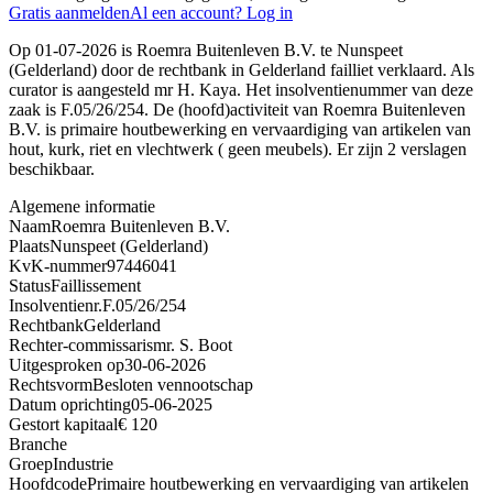
Gratis aanmelden
Al een account? Log in
Op 01-07-2026 is Roemra Buitenleven B.V. te Nunspeet
(Gelderland) door de rechtbank in Gelderland failliet verklaard. Als
curator is aangesteld mr H. Kaya. Het insolventienummer van deze
zaak is F.05/26/254. De (hoofd)activiteit van Roemra Buitenleven
B.V. is primaire houtbewerking en vervaardiging van artikelen van
hout, kurk, riet en vlechtwerk ( geen meubels). Er zijn 2 verslagen
beschikbaar.
Algemene informatie
Naam
Roemra Buitenleven B.V.
Plaats
Nunspeet (Gelderland)
KvK-nummer
97446041
Status
Faillissement
Insolventienr.
F.05/26/254
Rechtbank
Gelderland
Rechter-commissaris
mr. S. Boot
Uitgesproken op
30-06-2026
Rechtsvorm
Besloten vennootschap
Datum oprichting
05-06-2025
Gestort kapitaal
€ 120
Branche
Groep
Industrie
Hoofdcode
Primaire houtbewerking en vervaardiging van artikelen