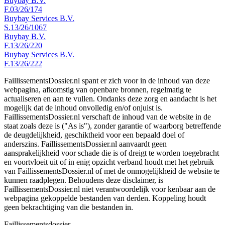
Buybay B.V.
F.03/26/174
Buybay Services B.V.
S.13/26/1067
Buybay B.V.
F.13/26/220
Buybay Services B.V.
F.13/26/222
FaillissementsDossier.nl spant er zich voor in de inhoud van deze
webpagina, afkomstig van openbare bronnen, regelmatig te
actualiseren en aan te vullen. Ondanks deze zorg en aandacht is het
mogelijk dat de inhoud onvolledig en/of onjuist is.
FaillissementsDossier.nl verschaft de inhoud van de website in de
staat zoals deze is ("As is"), zonder garantie of waarborg betreffende
de deugdelijkheid, geschiktheid voor een bepaald doel of
anderszins. FaillissementsDossier.nl aanvaardt geen
aansprakelijkheid voor schade die is of dreigt te worden toegebracht
en voortvloeit uit of in enig opzicht verband houdt met het gebruik
van FaillissementsDossier.nl of met de onmogelijkheid de website te
kunnen raadplegen. Behoudens deze disclaimer, is
FaillissementsDossier.nl niet verantwoordelijk voor kenbaar aan de
webpagina gekoppelde bestanden van derden. Koppeling houdt
geen bekrachtiging van die bestanden in.
Faillissements
dossier