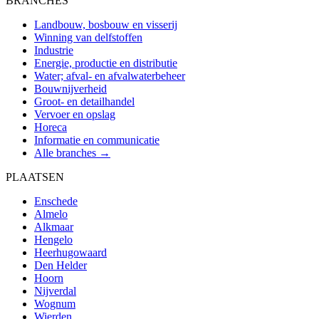
BRANCHES
Landbouw, bosbouw en visserij
Winning van delfstoffen
Industrie
Energie, productie en distributie
Water; afval- en afvalwaterbeheer
Bouwnijverheid
Groot- en detailhandel
Vervoer en opslag
Horeca
Informatie en communicatie
Alle branches →
PLAATSEN
Enschede
Almelo
Alkmaar
Hengelo
Heerhugowaard
Den Helder
Hoorn
Nijverdal
Wognum
Wierden