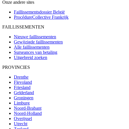
Onze andere sites
Faillissementsdossier
België
ProcédureCollective
Frankrijk
FAILLISSEMENTEN
Nieuwe faillissementen
Gewijzigde faillissementen
Alle faillissementen
Surseances van betaling
Uitgebreid zoeken
PROVINCIES
Drenthe
Flevoland
Friesland
Gelderland
Groningen
Limburg
Noord-Brabant
Noord-Holland
Overijssel
Utrecht
Zeeland