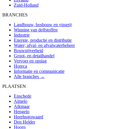
Zuid-Holland
BRANCHES
Landbouw, bosbouw en visserij
Winning van delfstoffen
Industrie
Energie, productie en distributie
Water; afval- en afvalwaterbeheer
Bouwnijverheid
Groot- en detailhandel
Vervoer en opslag
Horeca
Informatie en communicatie
Alle branches →
PLAATSEN
Enschede
Almelo
Alkmaar
Hengelo
Heerhugowaard
Den Helder
Hoorn