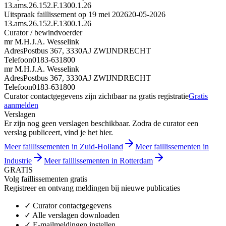
13.ams.26.152.F.1300.1.26
Uitspraak faillissement op 19 mei 2026
20-05-2026
13.ams.26.152.F.1300.1.26
Curator / bewindvoerder
mr M.H.J.A. Wesselink
Adres
Postbus 367, 3330AJ ZWIJNDRECHT
Telefoon
0183-631800
mr M.H.J.A. Wesselink
Adres
Postbus 367, 3330AJ ZWIJNDRECHT
Telefoon
0183-631800
Curator contactgegevens zijn zichtbaar na gratis registratie
Gratis
aanmelden
Verslagen
Er zijn nog geen verslagen beschikbaar. Zodra de curator een
verslag publiceert, vind je het hier.
Meer faillissementen in Zuid-Holland
Meer faillissementen in
Industrie
Meer faillissementen in Rotterdam
GRATIS
Volg faillissementen gratis
Registreer en ontvang meldingen bij nieuwe publicaties
✓
Curator contactgegevens
✓
Alle verslagen downloaden
✓
E-mailmeldingen instellen