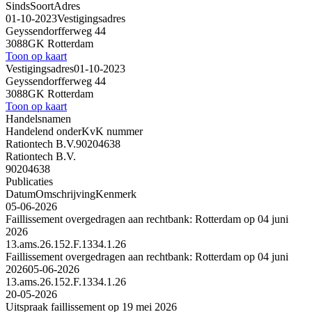
Sinds
Soort
Adres
01-10-2023
Vestigingsadres
Geyssendorfferweg 44
3088GK Rotterdam
Toon op kaart
Vestigingsadres
01-10-2023
Geyssendorfferweg 44
3088GK Rotterdam
Toon op kaart
Handelsnamen
Handelend onder
KvK nummer
Rationtech B.V.
90204638
Rationtech B.V.
90204638
Publicaties
Datum
Omschrijving
Kenmerk
05-06-2026
Faillissement overgedragen aan rechtbank: Rotterdam op 04 juni
2026
13.ams.26.152.F.1334.1.26
Faillissement overgedragen aan rechtbank: Rotterdam op 04 juni
2026
05-06-2026
13.ams.26.152.F.1334.1.26
20-05-2026
Uitspraak faillissement op 19 mei 2026