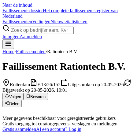
Naar de inhoud
Faillissements
dossier
Het complete faillissementsregister van
Nederland
Faillissementen
Veilingen
Nieuws
Statistieken
Inloggen
Aanmelden
Home
›
Faillissementen
›
Rationtech B V
Faillissement
Rationtech B.V.
Rotterdam
F.13/26/152
Uitgesproken op 20-05-2026
Bijgewerkt op 20-05-2026, 10:01
Volgen
Bewaren
Delen
Meer gegevens beschikbaar voor geregistreerde gebruikers
Gratis toegang tot curatorgegevens, verslagen en meldingen
Gratis aanmelden
Al een account? Log in