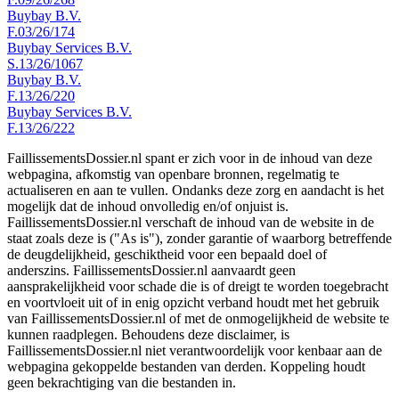
Buybay B.V.
F.03/26/174
Buybay Services B.V.
S.13/26/1067
Buybay B.V.
F.13/26/220
Buybay Services B.V.
F.13/26/222
FaillissementsDossier.nl spant er zich voor in de inhoud van deze
webpagina, afkomstig van openbare bronnen, regelmatig te
actualiseren en aan te vullen. Ondanks deze zorg en aandacht is het
mogelijk dat de inhoud onvolledig en/of onjuist is.
FaillissementsDossier.nl verschaft de inhoud van de website in de
staat zoals deze is ("As is"), zonder garantie of waarborg betreffende
de deugdelijkheid, geschiktheid voor een bepaald doel of
anderszins. FaillissementsDossier.nl aanvaardt geen
aansprakelijkheid voor schade die is of dreigt te worden toegebracht
en voortvloeit uit of in enig opzicht verband houdt met het gebruik
van FaillissementsDossier.nl of met de onmogelijkheid de website te
kunnen raadplegen. Behoudens deze disclaimer, is
FaillissementsDossier.nl niet verantwoordelijk voor kenbaar aan de
webpagina gekoppelde bestanden van derden. Koppeling houdt
geen bekrachtiging van die bestanden in.