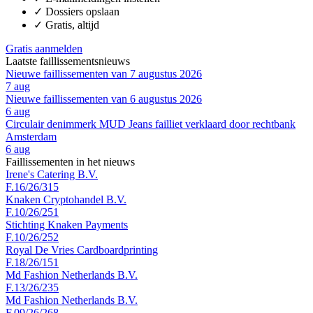
✓
Dossiers opslaan
✓
Gratis, altijd
Gratis aanmelden
Laatste faillissementsnieuws
Nieuwe faillissementen van 7 augustus 2026
7 aug
Nieuwe faillissementen van 6 augustus 2026
6 aug
Circulair denimmerk MUD Jeans failliet verklaard door rechtbank
Amsterdam
6 aug
Faillissementen in het nieuws
Irene's Catering B.V.
F.16/26/315
Knaken Cryptohandel B.V.
F.10/26/251
Stichting Knaken Payments
F.10/26/252
Royal De Vries Cardboardprinting
F.18/26/151
Md Fashion Netherlands B.V.
F.13/26/235
Md Fashion Netherlands B.V.
F.09/26/268