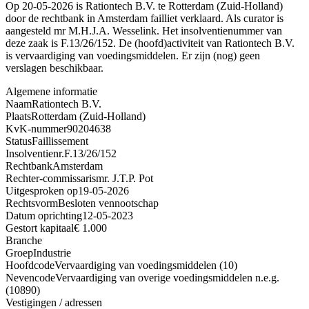
Op 20-05-2026 is Rationtech B.V. te Rotterdam (Zuid-Holland)
door de rechtbank in Amsterdam failliet verklaard. Als curator is
aangesteld mr M.H.J.A. Wesselink. Het insolventienummer van
deze zaak is F.13/26/152. De (hoofd)activiteit van Rationtech B.V.
is vervaardiging van voedingsmiddelen. Er zijn (nog) geen
verslagen beschikbaar.
Algemene informatie
Naam
Rationtech B.V.
Plaats
Rotterdam (Zuid-Holland)
KvK-nummer
90204638
Status
Faillissement
Insolventienr.
F.13/26/152
Rechtbank
Amsterdam
Rechter-commissaris
mr. J.T.P. Pot
Uitgesproken op
19-05-2026
Rechtsvorm
Besloten vennootschap
Datum oprichting
12-05-2023
Gestort kapitaal
€ 1.000
Branche
Groep
Industrie
Hoofdcode
Vervaardiging van voedingsmiddelen (10)
Nevencode
Vervaardiging van overige voedingsmiddelen n.e.g.
(10890)
Vestigingen / adressen