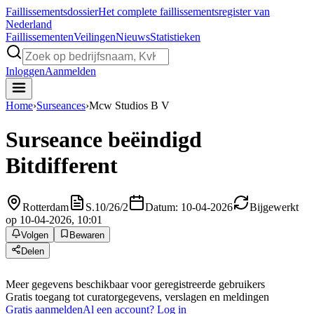
Faillissements
dossier
Het complete faillissementsregister van
Nederland
Faillissementen
Veilingen
Nieuws
Statistieken
Inloggen
Aanmelden
Home
›
Surseances
›
Mcw Studios B V
Surseance beëindigd
Bitdifferent
Rotterdam
S.10/26/2
Datum: 10-04-2026
Bijgewerkt
op 10-04-2026, 10:01
Volgen
Bewaren
Delen
Meer gegevens beschikbaar voor geregistreerde gebruikers
Gratis toegang tot curatorgegevens, verslagen en meldingen
Gratis aanmelden
Al een account? Log in