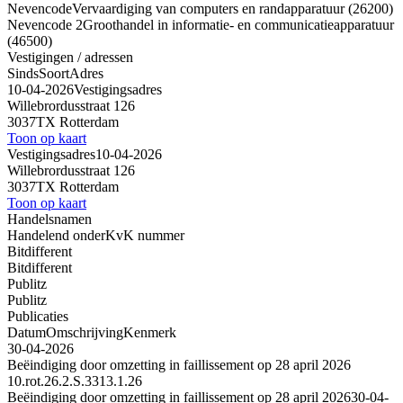
Nevencode
Vervaardiging van computers en randapparatuur (26200)
Nevencode 2
Groothandel in informatie- en communicatieapparatuur
(46500)
Vestigingen / adressen
Sinds
Soort
Adres
10-04-2026
Vestigingsadres
Willebrordusstraat 126
3037TX Rotterdam
Toon op kaart
Vestigingsadres
10-04-2026
Willebrordusstraat 126
3037TX Rotterdam
Toon op kaart
Handelsnamen
Handelend onder
KvK nummer
Bitdifferent
Bitdifferent
Publitz
Publitz
Publicaties
Datum
Omschrijving
Kenmerk
30-04-2026
Beëindiging door omzetting in faillissement op 28 april 2026
10.rot.26.2.S.3313.1.26
Beëindiging door omzetting in faillissement op 28 april 2026
30-04-