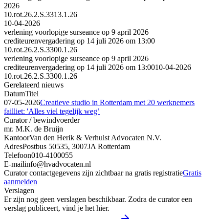
2026
10.rot.26.2.S.3313.1.26
10-04-2026
verlening voorlopige surseance op 9 april 2026
crediteurenvergadering op 14 juli 2026 om 13:00
10.rot.26.2.S.3300.1.26
verlening voorlopige surseance op 9 april 2026
crediteurenvergadering op 14 juli 2026 om 13:00
10-04-2026
10.rot.26.2.S.3300.1.26
Gerelateerd nieuws
Datum
Titel
07-05-2026
Creatieve studio in Rotterdam met 20 werknemers
failliet: 'Alles viel tegelijk weg’
Curator / bewindvoerder
mr. M.K. de Bruijn
Kantoor
Van den Herik & Verhulst Advocaten N.V.
Adres
Postbus 50535, 3007JA Rotterdam
Telefoon
010-4100055
E-mail
info@hvadvocaten.nl
Curator contactgegevens zijn zichtbaar na gratis registratie
Gratis
aanmelden
Verslagen
Er zijn nog geen verslagen beschikbaar. Zodra de curator een
verslag publiceert, vind je het hier.