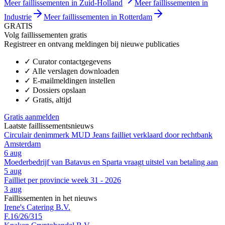
Meer faillissementen in Zuid-Holland
Meer faillissementen in
Industrie
Meer faillissementen in Rotterdam
GRATIS
Volg faillissementen gratis
Registreer en ontvang meldingen bij nieuwe publicaties
✓
Curator contactgegevens
✓
Alle verslagen downloaden
✓
E-mailmeldingen instellen
✓
Dossiers opslaan
✓
Gratis, altijd
Gratis aanmelden
Laatste faillissementsnieuws
Circulair denimmerk MUD Jeans failliet verklaard door rechtbank
Amsterdam
6 aug
Moederbedrijf van Batavus en Sparta vraagt uitstel van betaling aan
5 aug
Failliet per provincie week 31 - 2026
3 aug
Faillissementen in het nieuws
Irene's Catering B.V.
F.16/26/315