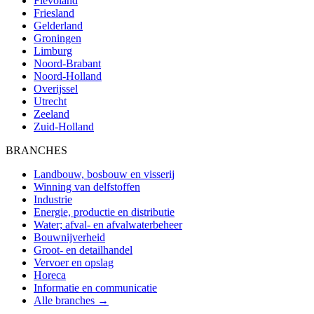
Flevoland
Friesland
Gelderland
Groningen
Limburg
Noord-Brabant
Noord-Holland
Overijssel
Utrecht
Zeeland
Zuid-Holland
BRANCHES
Landbouw, bosbouw en visserij
Winning van delfstoffen
Industrie
Energie, productie en distributie
Water; afval- en afvalwaterbeheer
Bouwnijverheid
Groot- en detailhandel
Vervoer en opslag
Horeca
Informatie en communicatie
Alle branches →