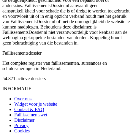
de deugdelijkheid, geschiktheid voor een bepaald doel of
anderszins. FaillissementsDossier.nl aanvaardt geen
aansprakelijkheid voor schade die is of dreigt te worden toegebracht
en voortvloeit uit of in enig opzicht verband houdt met het gebruik
van FaillissementsDossier.nl of met de onmogelijkheid de website te
kunnen raadplegen. Behoudens deze disclaimer, is
FaillissementsDossier.nl niet verantwoordelijk voor kenbaar aan de
webpagina gekoppelde bestanden van derden. Koppeling houdt
geen bekrachtiging van die bestanden in.
Faillissements
dossier
Het complete register van faillissementen, surseances en
schuldsaneringen in Nederland.
54.871
actieve dossiers
INFORMATIE
Over ons
Widget voor je website
Contact & FAQ
Faillissementswet
Disclaimer
Privacy
Cookies