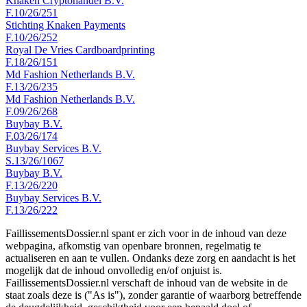
Knaken Cryptohandel B.V.
F.10/26/251
Stichting Knaken Payments
F.10/26/252
Royal De Vries Cardboardprinting
F.18/26/151
Md Fashion Netherlands B.V.
F.13/26/235
Md Fashion Netherlands B.V.
F.09/26/268
Buybay B.V.
F.03/26/174
Buybay Services B.V.
S.13/26/1067
Buybay B.V.
F.13/26/220
Buybay Services B.V.
F.13/26/222
FaillissementsDossier.nl spant er zich voor in de inhoud van deze
webpagina, afkomstig van openbare bronnen, regelmatig te
actualiseren en aan te vullen. Ondanks deze zorg en aandacht is het
mogelijk dat de inhoud onvolledig en/of onjuist is.
FaillissementsDossier.nl verschaft de inhoud van de website in de
staat zoals deze is ("As is"), zonder garantie of waarborg betreffende