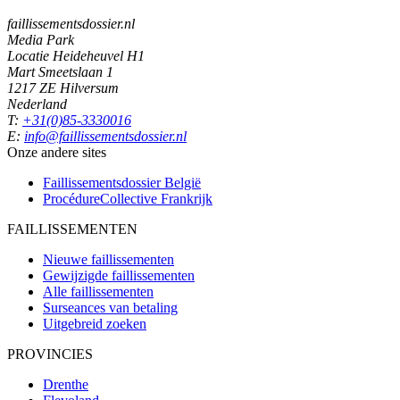
faillissementsdossier.nl
Media Park
Locatie Heideheuvel H1
Mart Smeetslaan 1
1217 ZE Hilversum
Nederland
T:
+31(0)85-3330016
E:
info@faillissementsdossier.nl
Onze andere sites
Faillissementsdossier
België
ProcédureCollective
Frankrijk
FAILLISSEMENTEN
Nieuwe faillissementen
Gewijzigde faillissementen
Alle faillissementen
Surseances van betaling
Uitgebreid zoeken
PROVINCIES
Drenthe