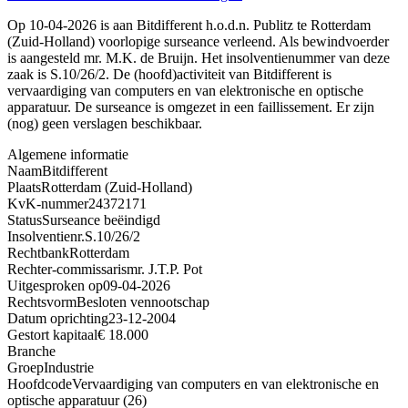
Op 10-04-2026 is aan Bitdifferent h.o.d.n. Publitz te Rotterdam
(Zuid-Holland) voorlopige surseance verleend. Als bewindvoerder
is aangesteld mr. M.K. de Bruijn. Het insolventienummer van deze
zaak is S.10/26/2. De (hoofd)activiteit van Bitdifferent is
vervaardiging van computers en van elektronische en optische
apparatuur. De surseance is omgezet in een faillissement. Er zijn
(nog) geen verslagen beschikbaar.
Algemene informatie
Naam
Bitdifferent
Plaats
Rotterdam (Zuid-Holland)
KvK-nummer
24372171
Status
Surseance beëindigd
Insolventienr.
S.10/26/2
Rechtbank
Rotterdam
Rechter-commissaris
mr. J.T.P. Pot
Uitgesproken op
09-04-2026
Rechtsvorm
Besloten vennootschap
Datum oprichting
23-12-2004
Gestort kapitaal
€ 18.000
Branche
Groep
Industrie
Hoofdcode
Vervaardiging van computers en van elektronische en
optische apparatuur (26)