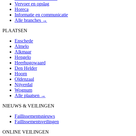
Vervoer en opslag
Horeca
Informatie en communicatie
Alle branches →
PLAATSEN
Enschede
Almelo
Alkmaar
Hengelo
Heerhugowaard
Den Helder
Hoorn
Oldenzaal
Nijverdal
Wognum
Alle plaatsen →
NIEUWS & VEILINGEN
Faillissementsnieuws
Faillissementsveilingen
ONLINE VEILINGEN