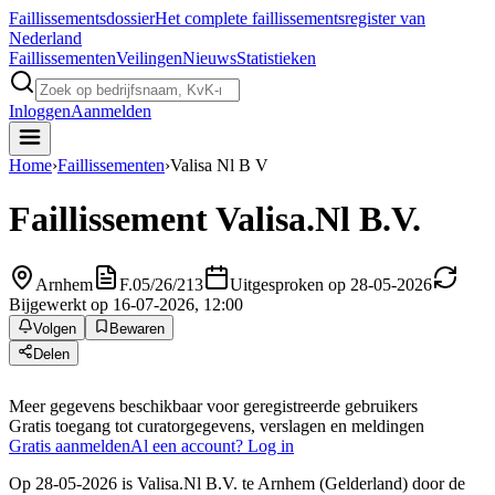
Faillissements
dossier
Het complete faillissementsregister van
Nederland
Faillissementen
Veilingen
Nieuws
Statistieken
Inloggen
Aanmelden
Home
›
Faillissementen
›
Valisa Nl B V
Faillissement
Valisa.Nl B.V.
Arnhem
F.05/26/213
Uitgesproken op 28-05-2026
Bijgewerkt op 16-07-2026, 12:00
Volgen
Bewaren
Delen
Meer gegevens beschikbaar voor geregistreerde gebruikers
Gratis toegang tot curatorgegevens, verslagen en meldingen
Gratis aanmelden
Al een account? Log in
Op 28-05-2026 is Valisa.Nl B.V. te Arnhem (Gelderland) door de