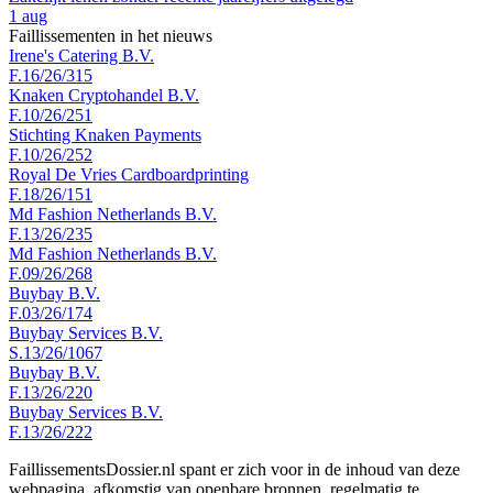
1 aug
Faillissementen in het nieuws
Irene's Catering B.V.
F.16/26/315
Knaken Cryptohandel B.V.
F.10/26/251
Stichting Knaken Payments
F.10/26/252
Royal De Vries Cardboardprinting
F.18/26/151
Md Fashion Netherlands B.V.
F.13/26/235
Md Fashion Netherlands B.V.
F.09/26/268
Buybay B.V.
F.03/26/174
Buybay Services B.V.
S.13/26/1067
Buybay B.V.
F.13/26/220
Buybay Services B.V.
F.13/26/222
FaillissementsDossier.nl spant er zich voor in de inhoud van deze
webpagina, afkomstig van openbare bronnen, regelmatig te