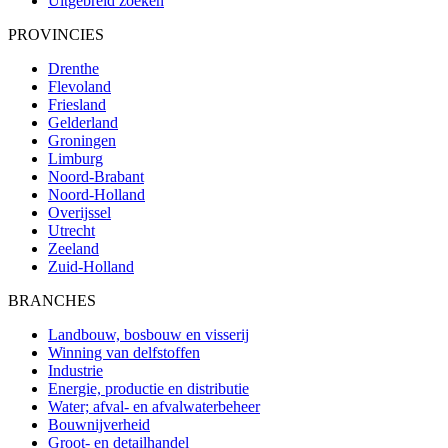
Uitgebreid zoeken
PROVINCIES
Drenthe
Flevoland
Friesland
Gelderland
Groningen
Limburg
Noord-Brabant
Noord-Holland
Overijssel
Utrecht
Zeeland
Zuid-Holland
BRANCHES
Landbouw, bosbouw en visserij
Winning van delfstoffen
Industrie
Energie, productie en distributie
Water; afval- en afvalwaterbeheer
Bouwnijverheid
Groot- en detailhandel