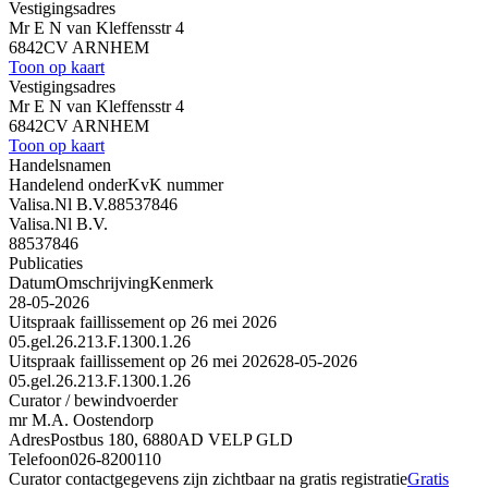
Vestigingsadres
Mr E N van Kleffensstr 4
6842CV ARNHEM
Toon op kaart
Vestigingsadres
Mr E N van Kleffensstr 4
6842CV ARNHEM
Toon op kaart
Handelsnamen
Handelend onder
KvK nummer
Valisa.Nl B.V.
88537846
Valisa.Nl B.V.
88537846
Publicaties
Datum
Omschrijving
Kenmerk
28-05-2026
Uitspraak faillissement op 26 mei 2026
05.gel.26.213.F.1300.1.26
Uitspraak faillissement op 26 mei 2026
28-05-2026
05.gel.26.213.F.1300.1.26
Curator / bewindvoerder
mr M.A. Oostendorp
Adres
Postbus 180, 6880AD VELP GLD
Telefoon
026-8200110
Curator contactgegevens zijn zichtbaar na gratis registratie
Gratis