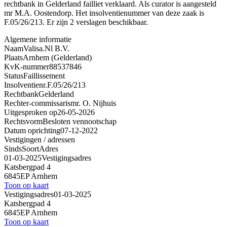
rechtbank in Gelderland failliet verklaard. Als curator is aangesteld
mr M.A. Oostendorp. Het insolventienummer van deze zaak is
F.05/26/213. Er zijn 2 verslagen beschikbaar.
Algemene informatie
Naam
Valisa.Nl B.V.
Plaats
Arnhem (Gelderland)
KvK-nummer
88537846
Status
Faillissement
Insolventienr.
F.05/26/213
Rechtbank
Gelderland
Rechter-commissaris
mr. O. Nijhuis
Uitgesproken op
26-05-2026
Rechtsvorm
Besloten vennootschap
Datum oprichting
07-12-2022
Vestigingen / adressen
Sinds
Soort
Adres
01-03-2025
Vestigingsadres
Katsbergpad 4
6845EP Arnhem
Toon op kaart
Vestigingsadres
01-03-2025
Katsbergpad 4
6845EP Arnhem
Toon op kaart