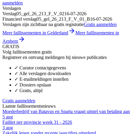
aanmelden
Verslagen
Verslag
05_gel_26_213_F_V_02
16-07-2026
Financieel verslag
05_gel_26_213_F_V_01_B
16-07-2026
Verslagen zijn zichtbaar na gratis registratie
Gratis aanmelden
Meer faillissementen in Gelderland
Meer faillissementen in
Arnhem
GRATIS
Volg faillissementen gratis
Registreer en ontvang meldingen bij nieuwe publicaties
✓
Curator contactgegevens
✓
Alle verslagen downloaden
✓
E-mailmeldingen instellen
✓
Dossiers opslaan
✓
Gratis, altijd
Gratis aanmelden
Laatste faillissementsnieuws
Moederbedrijf van Batavus en Sparta vraagt uitstel van betaling aan
5 aug
Failliet per provincie week 31 - 2026
3 aug
Zakelijk lenen zonder recente jaarcijfers uitgelegd