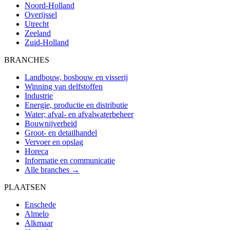
Noord-Holland
Overijssel
Utrecht
Zeeland
Zuid-Holland
BRANCHES
Landbouw, bosbouw en visserij
Winning van delfstoffen
Industrie
Energie, productie en distributie
Water; afval- en afvalwaterbeheer
Bouwnijverheid
Groot- en detailhandel
Vervoer en opslag
Horeca
Informatie en communicatie
Alle branches →
PLAATSEN
Enschede
Almelo
Alkmaar