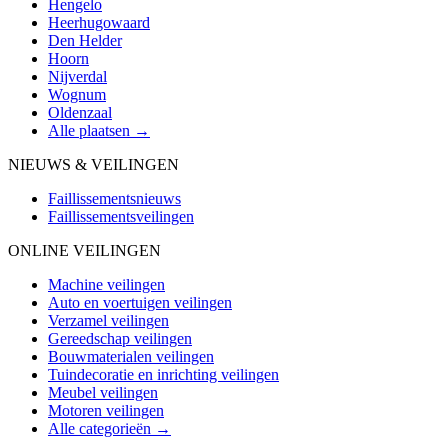
Hengelo
Heerhugowaard
Den Helder
Hoorn
Nijverdal
Wognum
Oldenzaal
Alle plaatsen →
NIEUWS & VEILINGEN
Faillissementsnieuws
Faillissementsveilingen
ONLINE VEILINGEN
Machine veilingen
Auto en voertuigen veilingen
Verzamel veilingen
Gereedschap veilingen
Bouwmaterialen veilingen
Tuindecoratie en inrichting veilingen
Meubel veilingen
Motoren veilingen
Alle categorieën →