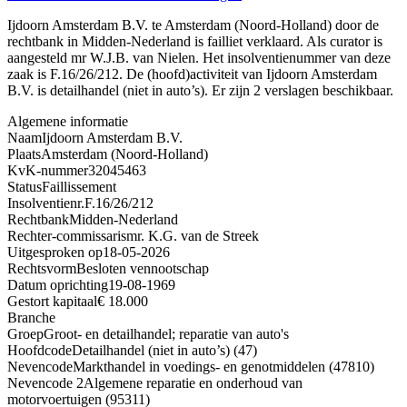
Ijdoorn Amsterdam B.V. te Amsterdam (Noord-Holland) door de
rechtbank in Midden-Nederland is failliet verklaard. Als curator is
aangesteld mr W.J.B. van Nielen. Het insolventienummer van deze
zaak is F.16/26/212. De (hoofd)activiteit van Ijdoorn Amsterdam
B.V. is detailhandel (niet in auto’s). Er zijn 2 verslagen beschikbaar.
Algemene informatie
Naam
Ijdoorn Amsterdam B.V.
Plaats
Amsterdam (Noord-Holland)
KvK-nummer
32045463
Status
Faillissement
Insolventienr.
F.16/26/212
Rechtbank
Midden-Nederland
Rechter-commissaris
mr. K.G. van de Streek
Uitgesproken op
18-05-2026
Rechtsvorm
Besloten vennootschap
Datum oprichting
19-08-1969
Gestort kapitaal
€ 18.000
Branche
Groep
Groot- en detailhandel; reparatie van auto's
Hoofdcode
Detailhandel (niet in auto’s) (47)
Nevencode
Markthandel in voedings- en genotmiddelen (47810)
Nevencode 2
Algemene reparatie en onderhoud van
motorvoertuigen (95311)