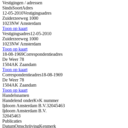
Vestigingen / adressen
Sinds
Soort
Adres
12-05-2010
Vestigingsadres
Zuiderzeeweg 1000
1023NW Amsterdam
Toon op kaart
Vestigingsadres
12-05-2010
Zuiderzeeweg 1000
1023NW Amsterdam
Toon op kaart
18-08-1969
Correspondentieadres
De Weer 78
1504AK Zaandam
Toon op kaart
Correspondentieadres
18-08-1969
De Weer 78
1504AK Zaandam
Toon op kaart
Handelsnamen
Handelend onder
KvK nummer
Ijdoorn Amsterdam B.V.
32045463
Ijdoorn Amsterdam B.V.
32045463
Publicaties
Datum
Omschrijving
Kenmerk