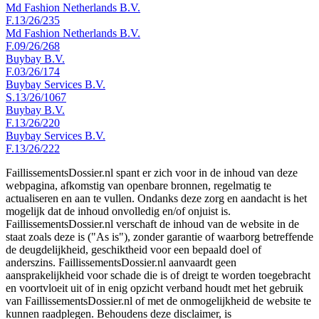
Md Fashion Netherlands B.V.
F.13/26/235
Md Fashion Netherlands B.V.
F.09/26/268
Buybay B.V.
F.03/26/174
Buybay Services B.V.
S.13/26/1067
Buybay B.V.
F.13/26/220
Buybay Services B.V.
F.13/26/222
FaillissementsDossier.nl spant er zich voor in de inhoud van deze
webpagina, afkomstig van openbare bronnen, regelmatig te
actualiseren en aan te vullen. Ondanks deze zorg en aandacht is het
mogelijk dat de inhoud onvolledig en/of onjuist is.
FaillissementsDossier.nl verschaft de inhoud van de website in de
staat zoals deze is ("As is"), zonder garantie of waarborg betreffende
de deugdelijkheid, geschiktheid voor een bepaald doel of
anderszins. FaillissementsDossier.nl aanvaardt geen
aansprakelijkheid voor schade die is of dreigt te worden toegebracht
en voortvloeit uit of in enig opzicht verband houdt met het gebruik
van FaillissementsDossier.nl of met de onmogelijkheid de website te
kunnen raadplegen. Behoudens deze disclaimer, is