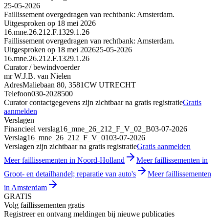
25-05-2026
Faillissement overgedragen van rechtbank: Amsterdam.
Uitgesproken op 18 mei 2026
16.mne.26.212.F.1329.1.26
Faillissement overgedragen van rechtbank: Amsterdam.
Uitgesproken op 18 mei 2026
25-05-2026
16.mne.26.212.F.1329.1.26
Curator / bewindvoerder
mr W.J.B. van Nielen
Adres
Maliebaan 80, 3581CW UTRECHT
Telefoon
030-2028500
Curator contactgegevens zijn zichtbaar na gratis registratie
Gratis
aanmelden
Verslagen
Financieel verslag
16_mne_26_212_F_V_02_B
03-07-2026
Verslag
16_mne_26_212_F_V_01
03-07-2026
Verslagen zijn zichtbaar na gratis registratie
Gratis aanmelden
Meer faillissementen in Noord-Holland
Meer faillissementen in
Groot- en detailhandel; reparatie van auto's
Meer faillissementen
in Amsterdam
GRATIS
Volg faillissementen gratis
Registreer en ontvang meldingen bij nieuwe publicaties