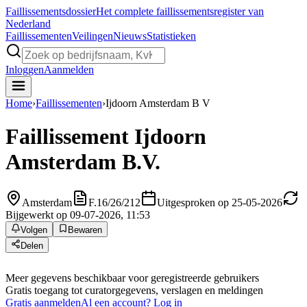
Faillissements
dossier
Het complete faillissementsregister van
Nederland
Faillissementen
Veilingen
Nieuws
Statistieken
Inloggen
Aanmelden
Home
›
Faillissementen
›
Ijdoorn Amsterdam B V
Faillissement
Ijdoorn
Amsterdam B.V.
Amsterdam
F.16/26/212
Uitgesproken op 25-05-2026
Bijgewerkt op 09-07-2026, 11:53
Volgen
Bewaren
Delen
Meer gegevens beschikbaar voor geregistreerde gebruikers
Gratis toegang tot curatorgegevens, verslagen en meldingen
Gratis aanmelden
Al een account? Log in