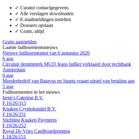
✓
Curator contactgegevens
✓
Alle verslagen downloaden
✓
E-mailmeldingen instellen
✓
Dossiers opslaan
✓
Gratis, altijd
Gratis aanmelden
Laatste faillissementsnieuws
Nieuwe faillissementen van 6 augustus 2026
6 aug
Circulair denimmerk MUD Jeans failliet verklaard door rechtbank
Amsterdam
6 aug
Moederbedrijf van Batavus en Sparta vraagt uitstel van betaling aan
5 aug
Faillissementen in het nieuws
Irene's Catering B.V.
F.16/26/315
Knaken Cryptohandel B.V.
F.10/26/251
Stichting Knaken Payments
F.10/26/252
Royal De Vries Cardboardprinting
F.18/26/151