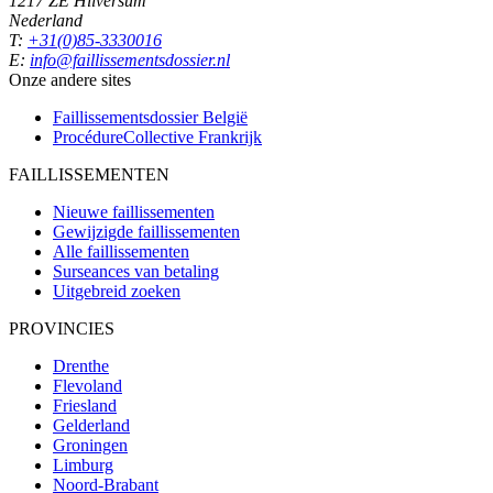
1217 ZE Hilversum
Nederland
T:
+31(0)85-3330016
E:
info@faillissementsdossier.nl
Onze andere sites
Faillissementsdossier
België
ProcédureCollective
Frankrijk
FAILLISSEMENTEN
Nieuwe faillissementen
Gewijzigde faillissementen
Alle faillissementen
Surseances van betaling
Uitgebreid zoeken
PROVINCIES
Drenthe
Flevoland
Friesland
Gelderland
Groningen
Limburg
Noord-Brabant