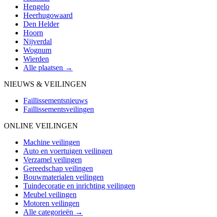
Hengelo
Heerhugowaard
Den Helder
Hoorn
Nijverdal
Wognum
Wierden
Alle plaatsen →
NIEUWS & VEILINGEN
Faillissementsnieuws
Faillissementsveilingen
ONLINE VEILINGEN
Machine veilingen
Auto en voertuigen veilingen
Verzamel veilingen
Gereedschap veilingen
Bouwmaterialen veilingen
Tuindecoratie en inrichting veilingen
Meubel veilingen
Motoren veilingen
Alle categorieën →