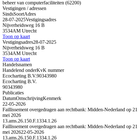
beheer van computerfaciliteiten (62200)
Vestigingen / adressen
Sinds
Soort
Adres
28-07-2025
Vestigingsadres
Nijverheidsweg 16 B
3534AM Utrecht
Toon op kaart
Vestigingsadres
28-07-2025
Nijverheidsweg 16 B
3534AM Utrecht
Toon op kaart
Handelsnamen
Handelend onder
KvK nummer
Ecocharting B.V.
90343980
Ecocharting B.V.
90343980
Publicaties
Datum
Omschrijving
Kenmerk
22-05-2026
Faillissement overgedragen aan rechtbank: Midden-Nederland op 21
mei 2026
13.ams.26.150.F.1334.1.26
Faillissement overgedragen aan rechtbank: Midden-Nederland op 21
mei 2026
22-05-2026
13.ams.26.150.F.1334.1.26