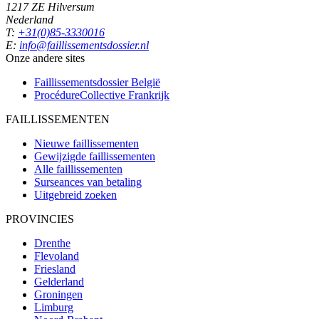
1217 ZE Hilversum
Nederland
T:
+31(0)85-3330016
E:
info@faillissementsdossier.nl
Onze andere sites
Faillissementsdossier
België
ProcédureCollective
Frankrijk
FAILLISSEMENTEN
Nieuwe faillissementen
Gewijzigde faillissementen
Alle faillissementen
Surseances van betaling
Uitgebreid zoeken
PROVINCIES
Drenthe
Flevoland
Friesland
Gelderland
Groningen
Limburg