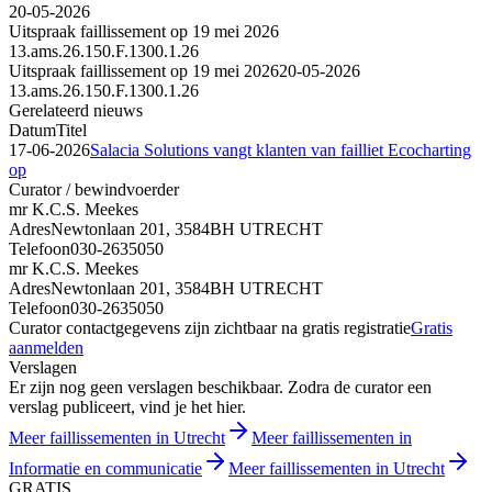
20-05-2026
Uitspraak faillissement op 19 mei 2026
13.ams.26.150.F.1300.1.26
Uitspraak faillissement op 19 mei 2026
20-05-2026
13.ams.26.150.F.1300.1.26
Gerelateerd nieuws
Datum
Titel
17-06-2026
Salacia Solutions vangt klanten van failliet Ecocharting
op
Curator / bewindvoerder
mr K.C.S. Meekes
Adres
Newtonlaan 201, 3584BH UTRECHT
Telefoon
030-2635050
mr K.C.S. Meekes
Adres
Newtonlaan 201, 3584BH UTRECHT
Telefoon
030-2635050
Curator contactgegevens zijn zichtbaar na gratis registratie
Gratis
aanmelden
Verslagen
Er zijn nog geen verslagen beschikbaar. Zodra de curator een
verslag publiceert, vind je het hier.
Meer faillissementen in Utrecht
Meer faillissementen in
Informatie en communicatie
Meer faillissementen in Utrecht
GRATIS