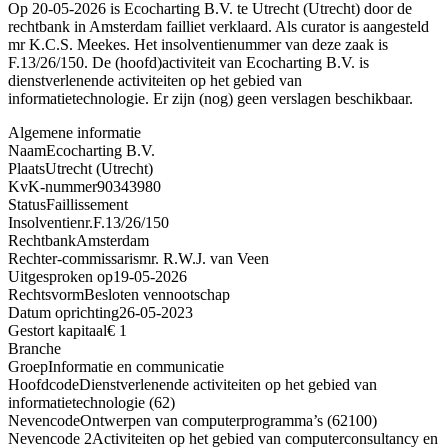
Op 20-05-2026 is Ecocharting B.V. te Utrecht (Utrecht) door de
rechtbank in Amsterdam failliet verklaard. Als curator is aangesteld
mr K.C.S. Meekes. Het insolventienummer van deze zaak is
F.13/26/150. De (hoofd)activiteit van Ecocharting B.V. is
dienstverlenende activiteiten op het gebied van
informatietechnologie. Er zijn (nog) geen verslagen beschikbaar.
Algemene informatie
Naam
Ecocharting B.V.
Plaats
Utrecht (Utrecht)
KvK-nummer
90343980
Status
Faillissement
Insolventienr.
F.13/26/150
Rechtbank
Amsterdam
Rechter-commissaris
mr. R.W.J. van Veen
Uitgesproken op
19-05-2026
Rechtsvorm
Besloten vennootschap
Datum oprichting
26-05-2023
Gestort kapitaal
€ 1
Branche
Groep
Informatie en communicatie
Hoofdcode
Dienstverlenende activiteiten op het gebied van
informatietechnologie (62)
Nevencode
Ontwerpen van computerprogramma’s (62100)
Nevencode 2
Activiteiten op het gebied van computerconsultancy en