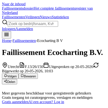
Naar de inhoud
Faillissements
dossier
Het complete faillissementsregister van
Nederland
Faillissementen
Veilingen
Nieuws
Statistieken
Inloggen
Aanmelden
Home
›
Faillissementen
›
Ecocharting B V
Faillissement
Ecocharting B.V.
Utrecht
F.13/26/150
Uitgesproken op 20-05-2026
Bijgewerkt op 20-05-2026, 10:03
Volgen
Bewaren
Delen
Meer gegevens beschikbaar voor geregistreerde gebruikers
Gratis toegang tot curatorgegevens, verslagen en meldingen
Gratis aanmelden
Al een account? Log in