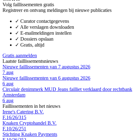
Volg faillissementen gratis
Registreer en ontvang meldingen bij nieuwe publicaties
✓
Curator contactgegevens
✓
Alle verslagen downloaden
✓
E-mailmeldingen instellen
✓
Dossiers opslaan
✓
Gratis, altijd
Gratis aanmelden
Laatste faillissementsnieuws
Nieuwe faillissementen van 7 augustus 2026
7 aug
Nieuwe faillissementen van 6 augustus 2026
6 aug
Circulair denimmerk MUD Jeans failliet verklaard door rechtbank
Amsterdam
6 aug
Faillissementen in het nieuws
Irene's Catering B.V.
F.16/26/315
Knaken Cryptohandel B.V.
F.10/26/251
Stichting Knaken Payments
F.10/26/252