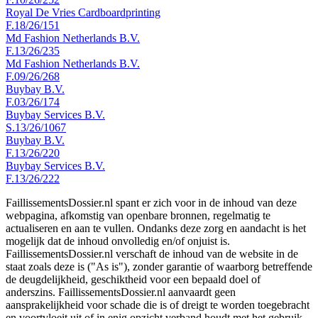
Royal De Vries Cardboardprinting
F.18/26/151
Md Fashion Netherlands B.V.
F.13/26/235
Md Fashion Netherlands B.V.
F.09/26/268
Buybay B.V.
F.03/26/174
Buybay Services B.V.
S.13/26/1067
Buybay B.V.
F.13/26/220
Buybay Services B.V.
F.13/26/222
FaillissementsDossier.nl spant er zich voor in de inhoud van deze
webpagina, afkomstig van openbare bronnen, regelmatig te
actualiseren en aan te vullen. Ondanks deze zorg en aandacht is het
mogelijk dat de inhoud onvolledig en/of onjuist is.
FaillissementsDossier.nl verschaft de inhoud van de website in de
staat zoals deze is ("As is"), zonder garantie of waarborg betreffende
de deugdelijkheid, geschiktheid voor een bepaald doel of
anderszins. FaillissementsDossier.nl aanvaardt geen
aansprakelijkheid voor schade die is of dreigt te worden toegebracht
en voortvloeit uit of in enig opzicht verband houdt met het gebruik