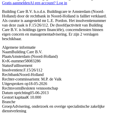
Gratis aanmelden
Al een account? Log in
Building Care B.V. h.o.d.n. Buildingcare te Amsterdam (Noord-
Holland) door de rechtbank in Noord-Holland is failliet verklaard.
Als curator is aangesteld mr L.E. Pordon. Het insolventienummer
van deze zaak is F.15/26/112. De (hoofd)activiteit van Building
Care B.V. is holdings (geen financiële), concerndiensten binnen
eigen concern en managementadvisering. Er zijn 2 verslagen
beschikbaar.
Algemene informatie
Naam
Building Care B.V.
Plaats
Amsterdam (Noord-Holland)
KvK-nummer
58083286
Status
Faillissement
Insolventienr.
F.15/26/112
Rechtbank
Noord-Holland
Rechter-commissaris
mr. M.P. de Valk
Uitgesproken op
18-05-2026
Rechtsvorm
Besloten vennootschap
Datum oprichting
05-06-2013
Gestort kapitaal
€ 10.000
Branche
Groep
Advisering, onderzoek en overige specialistische zakelijke
dienstverlening