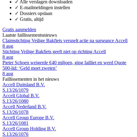
✓
Alle verslagen downloaden
✓
E-mailmeldingen instellen
✓
Dossiers opslaan
✓
Gratis, altijd
Gratis aanmelden
Laatste faillissementsnieuws
Claimstichting Veilige Bakfiets versnelt actie na surseance Accell
8 aug
Stichting Veilige Bakfiets geeft niet op richting Accell
8 aug
Pieter Schoen weigerde €40 miljoen, ging failliet en werd Quote
500-lid: ‘Geld moet zweten’
8 aug
Faillissementen in het nieuws
Accell Duitsland B.V.
S.13/26/1079
Accell Global B.V.
S.13/26/1080
Accell Nederland B.V.
S.13/26/1078
Accell Group Europe B.V.
S.13/26/1081
Accell Group Holding B.V.
S.13/26/1076