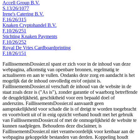
Accell Group B.V.
S.13/26/1077
Irene's Catering B.V.
F.16/26/315
Knaken Cryptohandel B.V.
F.10/26/251
Stichting Knaken Payments
F.10/26/252
Royal De Vries Cardboardprinting
F.18/26/151
FaillissementsDossier.nl spant er zich voor in de inhoud van deze
webpagina, afkomstig van openbare bronnen, regelmatig te
actualiseren en aan te vullen. Ondanks deze zorg en aandacht is het
mogelijk dat de inhoud onvolledig en/of onjuist is.
FaillissementsDossier.nl verschaft de inhoud van de website in de
staat zoals deze is ("As is"), zonder garantie of waarborg betreffende
de deugdelijkheid, geschiktheid voor een bepaald doel of
anderszins. FaillissementsDossier.nl aanvaardt geen
aansprakelijkheid voor schade die is of dreigt te worden toegebracht
en voortvloeit uit of in enig opzicht verband houdt met het gebruik
van FaillissementsDossier.nl of met de onmogelijkheid de website te
kunnen raadplegen. Behoudens deze disclaimer, is
FaillissementsDossier.nl niet verantwoordelijk voor kenbaar aan de
webpagina gekoppelde bestanden van derden. Koppeling houdt