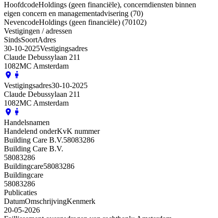
Hoofdcode
Holdings (geen financiële), concerndiensten binnen
eigen concern en managementadvisering (70)
Nevencode
Holdings (geen financiële) (70102)
Vestigingen / adressen
Sinds
Soort
Adres
30-10-2025
Vestigingsadres
Claude Debussylaan 211
1082MC Amsterdam
Vestigingsadres
30-10-2025
Claude Debussylaan 211
1082MC Amsterdam
Handelsnamen
Handelend onder
KvK nummer
Building Care B.V.
58083286
Building Care B.V.
58083286
Buildingcare
58083286
Buildingcare
58083286
Publicaties
Datum
Omschrijving
Kenmerk
20-05-2026