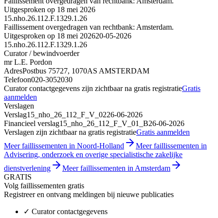
Faillissement overgedragen van rechtbank: Amsterdam.
Uitgesproken op 18 mei 2026
15.nho.26.112.F.1329.1.26
Faillissement overgedragen van rechtbank: Amsterdam.
Uitgesproken op 18 mei 2026
20-05-2026
15.nho.26.112.F.1329.1.26
Curator / bewindvoerder
mr L.E. Pordon
Adres
Postbus 75727, 1070AS AMSTERDAM
Telefoon
020-3052030
Curator contactgegevens zijn zichtbaar na gratis registratie
Gratis
aanmelden
Verslagen
Verslag
15_nho_26_112_F_V_02
26-06-2026
Financieel verslag
15_nho_26_112_F_V_01_B
26-06-2026
Verslagen zijn zichtbaar na gratis registratie
Gratis aanmelden
Meer faillissementen in Noord-Holland
Meer faillissementen in
Advisering, onderzoek en overige specialistische zakelijke
dienstverlening
Meer faillissementen in Amsterdam
GRATIS
Volg faillissementen gratis
Registreer en ontvang meldingen bij nieuwe publicaties
✓
Curator contactgegevens