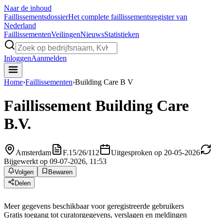
Naar de inhoud
Faillissements
dossier
Het complete faillissementsregister van
Nederland
Faillissementen
Veilingen
Nieuws
Statistieken
Inloggen
Aanmelden
Home
›
Faillissementen
›
Building Care B V
Faillissement
Building Care
B.V.
Amsterdam
F.15/26/112
Uitgesproken op 20-05-2026
Bijgewerkt op 09-07-2026, 11:53
Volgen
Bewaren
Delen
Meer gegevens beschikbaar voor geregistreerde gebruikers
Gratis toegang tot curatorgegevens, verslagen en meldingen