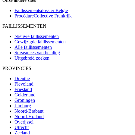
Onze andere sites
Faillissementsdossier
België
ProcédureCollective
Frankrijk
FAILLISSEMENTEN
Nieuwe faillissementen
Gewijzigde faillissementen
Alle faillissementen
Surseances van betaling
Uitgebreid zoeken
PROVINCIES
Drenthe
Flevoland
Friesland
Gelderland
Groningen
Limburg
Noord-Brabant
Noord-Holland
Overijssel
Utrecht
Zeeland