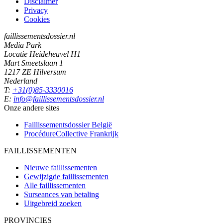
Disclaimer
Privacy
Cookies
faillissementsdossier.nl
Media Park
Locatie Heideheuvel H1
Mart Smeetslaan 1
1217 ZE Hilversum
Nederland
T:
+31(0)85-3330016
E:
info@faillissementsdossier.nl
Onze andere sites
Faillissementsdossier
België
ProcédureCollective
Frankrijk
FAILLISSEMENTEN
Nieuwe faillissementen
Gewijzigde faillissementen
Alle faillissementen
Surseances van betaling
Uitgebreid zoeken
PROVINCIES