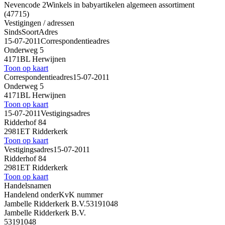
Nevencode 2
Winkels in babyartikelen algemeen assortiment
(47715)
Vestigingen / adressen
Sinds
Soort
Adres
15-07-2011
Correspondentieadres
Onderweg 5
4171BL Herwijnen
Toon op kaart
Correspondentieadres
15-07-2011
Onderweg 5
4171BL Herwijnen
Toon op kaart
15-07-2011
Vestigingsadres
Ridderhof 84
2981ET Ridderkerk
Toon op kaart
Vestigingsadres
15-07-2011
Ridderhof 84
2981ET Ridderkerk
Toon op kaart
Handelsnamen
Handelend onder
KvK nummer
Jambelle Ridderkerk B.V.
53191048
Jambelle Ridderkerk B.V.
53191048