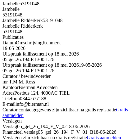
Jambelle
53191048
Jambelle
53191048
Jambelle Ridderkerk
53191048
Jambelle Ridderkerk
53191048
Publicaties
Datum
Omschrijving
Kenmerk
19-05-2026
Uitspraak faillissement op 18 mei 2026
05.gel.26.194.F.1300.1.26
Uitspraak faillissement op 18 mei 2026
19-05-2026
05.gel.26.194.F.1300.1.26
Curator / bewindvoerder
mr T.M.M. Ross
Kantoor
Bierman Advocaten
Adres
Postbus 124, 4000AC TIEL
Telefoon
0344-677188
E-mail
info@bierman.nl
Curator contactgegevens zijn zichtbaar na gratis registratie
Gratis
aanmelden
Verslagen
Verslag
05_gel_26_194_F_V_02
18-06-2026
Financieel verslag
05_gel_26_194_F_V_01_B
18-06-2026
Verslagen zijn zichtbaar na gratis registratie
Gratis aanmelden