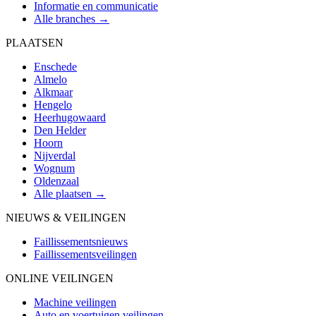
Informatie en communicatie
Alle branches →
PLAATSEN
Enschede
Almelo
Alkmaar
Hengelo
Heerhugowaard
Den Helder
Hoorn
Nijverdal
Wognum
Oldenzaal
Alle plaatsen →
NIEUWS & VEILINGEN
Faillissementsnieuws
Faillissementsveilingen
ONLINE VEILINGEN
Machine veilingen
Auto en voertuigen veilingen