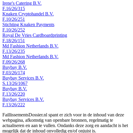
Irene's Catering B.V.
F.16/26/315
Knaken Cryptohandel B.V.
F.10/26/251
Stichting Knaken Payments
F.10/26/252
Royal De Vries Cardboardprinting
F.18/26/151
Md Fashion Netherlands B.V.
F.13/26/235
Md Fashion Netherlands B.V.
F.09/26/268
Buybay B.V.
F.03/26/174
Buybay Services B.V.
S.13/26/1067
Buybay B.V.
F.13/26/220
Buybay Services B.V.
F.13/26/222
FaillissementsDossier.nl spant er zich voor in de inhoud van deze
webpagina, afkomstig van openbare bronnen, regelmatig te
actualiseren en aan te vullen. Ondanks deze zorg en aandacht is het
mogelijk dat de inhoud onvolledig en/of onjuist is.