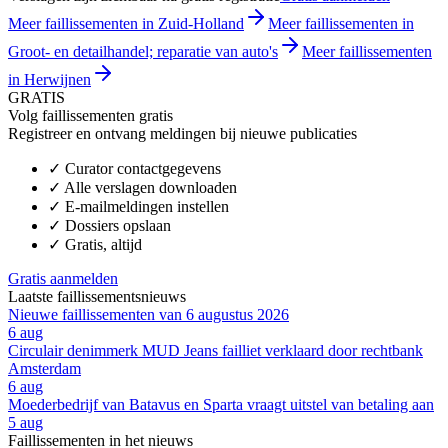
Meer faillissementen in Zuid-Holland
Meer faillissementen in
Groot- en detailhandel; reparatie van auto's
Meer faillissementen
in Herwijnen
GRATIS
Volg faillissementen gratis
Registreer en ontvang meldingen bij nieuwe publicaties
✓
Curator contactgegevens
✓
Alle verslagen downloaden
✓
E-mailmeldingen instellen
✓
Dossiers opslaan
✓
Gratis, altijd
Gratis aanmelden
Laatste faillissementsnieuws
Nieuwe faillissementen van 6 augustus 2026
6 aug
Circulair denimmerk MUD Jeans failliet verklaard door rechtbank
Amsterdam
6 aug
Moederbedrijf van Batavus en Sparta vraagt uitstel van betaling aan
5 aug
Faillissementen in het nieuws