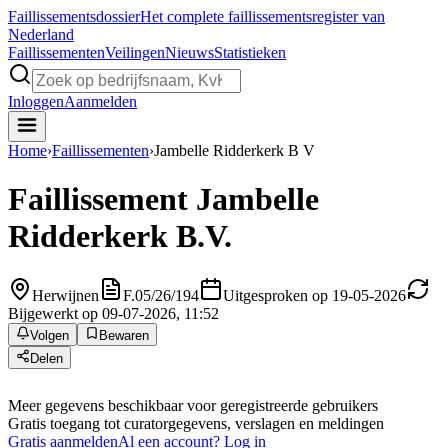
Faillissements
dossier
Het complete faillissementsregister van
Nederland
Faillissementen
Veilingen
Nieuws
Statistieken
Inloggen
Aanmelden
Home
›
Faillissementen
›
Jambelle Ridderkerk B V
Faillissement
Jambelle
Ridderkerk B.V.
Herwijnen
F.05/26/194
Uitgesproken op 19-05-2026
Bijgewerkt op 09-07-2026, 11:52
Volgen
Bewaren
Delen
Meer gegevens beschikbaar voor geregistreerde gebruikers
Gratis toegang tot curatorgegevens, verslagen en meldingen
Gratis aanmelden
Al een account? Log in