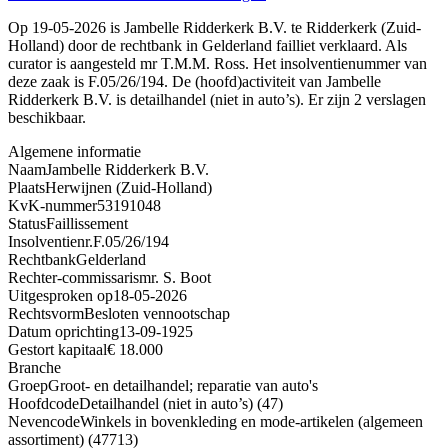
Op 19-05-2026 is Jambelle Ridderkerk B.V. te Ridderkerk (Zuid-
Holland) door de rechtbank in Gelderland failliet verklaard. Als
curator is aangesteld mr T.M.M. Ross. Het insolventienummer van
deze zaak is F.05/26/194. De (hoofd)activiteit van Jambelle
Ridderkerk B.V. is detailhandel (niet in auto’s). Er zijn 2 verslagen
beschikbaar.
Algemene informatie
Naam
Jambelle Ridderkerk B.V.
Plaats
Herwijnen (Zuid-Holland)
KvK-nummer
53191048
Status
Faillissement
Insolventienr.
F.05/26/194
Rechtbank
Gelderland
Rechter-commissaris
mr. S. Boot
Uitgesproken op
18-05-2026
Rechtsvorm
Besloten vennootschap
Datum oprichting
13-09-1925
Gestort kapitaal
€ 18.000
Branche
Groep
Groot- en detailhandel; reparatie van auto's
Hoofdcode
Detailhandel (niet in auto’s) (47)
Nevencode
Winkels in bovenkleding en mode-artikelen (algemeen
assortiment) (47713)