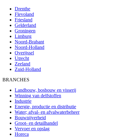
Drenthe
Flevoland
Friesland
Gelderland
Groningen
Limburg
Noord-Brabant
Noord-Holland
Overijssel
Utrecht
Zeeland
Zuid-Holland
BRANCHES
Landbouw, bosbouw en visserij
Winning van delfstoffen
Industrie
Energie, productie en distributie
Water; afval- en afvalwaterbeheer
Bouwnijverheid
Groot- en detailhandel
Vervoer en opslag
Horeca