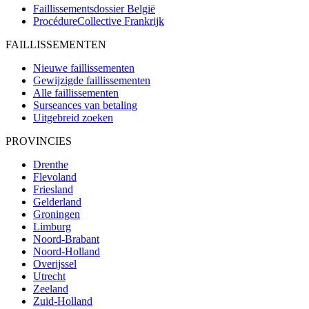
Faillissementsdossier
België
ProcédureCollective
Frankrijk
FAILLISSEMENTEN
Nieuwe faillissementen
Gewijzigde faillissementen
Alle faillissementen
Surseances van betaling
Uitgebreid zoeken
PROVINCIES
Drenthe
Flevoland
Friesland
Gelderland
Groningen
Limburg
Noord-Brabant
Noord-Holland
Overijssel
Utrecht
Zeeland
Zuid-Holland