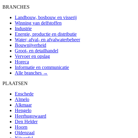
BRANCHES
Landbouw, bosbouw en visserij
Winning van delfstoffen
Industrie
Energie, productie en distributie
Water; afval- en afvalwaterbeheer
Bouwnijverheid
Groot- en detailhandel
Vervoer en opslag
Horeca
Informatie en communicatie
Alle branches →
PLAATSEN
Enschede
Almelo
Alkmaar
Hengelo
Heerhugowaard
Den Helder
Hoorn
Oldenzaal