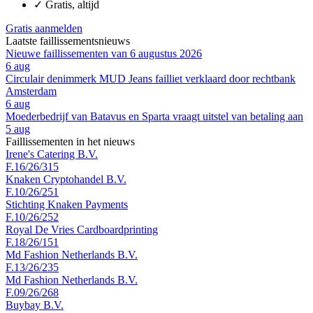
✓
Gratis, altijd
Gratis aanmelden
Laatste faillissementsnieuws
Nieuwe faillissementen van 6 augustus 2026
6 aug
Circulair denimmerk MUD Jeans failliet verklaard door rechtbank
Amsterdam
6 aug
Moederbedrijf van Batavus en Sparta vraagt uitstel van betaling aan
5 aug
Faillissementen in het nieuws
Irene's Catering B.V.
F.16/26/315
Knaken Cryptohandel B.V.
F.10/26/251
Stichting Knaken Payments
F.10/26/252
Royal De Vries Cardboardprinting
F.18/26/151
Md Fashion Netherlands B.V.
F.13/26/235
Md Fashion Netherlands B.V.
F.09/26/268
Buybay B.V.