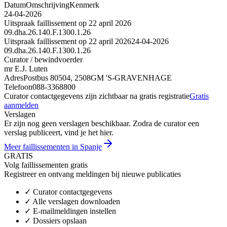
Datum
Omschrijving
Kenmerk
24-04-2026
Uitspraak faillissement op 22 april 2026
09.dha.26.140.F.1300.1.26
Uitspraak faillissement op 22 april 2026
24-04-2026
09.dha.26.140.F.1300.1.26
Curator / bewindvoerder
mr E.J. Luten
Adres
Postbus 80504, 2508GM 'S-GRAVENHAGE
Telefoon
088-3368800
Curator contactgegevens zijn zichtbaar na gratis registratie
Gratis
aanmelden
Verslagen
Er zijn nog geen verslagen beschikbaar. Zodra de curator een
verslag publiceert, vind je het hier.
Meer faillissementen in Spanje
GRATIS
Volg faillissementen gratis
Registreer en ontvang meldingen bij nieuwe publicaties
✓
Curator contactgegevens
✓
Alle verslagen downloaden
✓
E-mailmeldingen instellen
✓
Dossiers opslaan