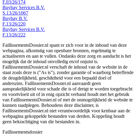
F.03/26/174
Buybay Services B.V.
S.13/26/1067
Buybay B.V.
F.13/26/220
Buybay Services B.V.
F.13/26/222
FaillissementsDossier.nl spant er zich voor in de inhoud van deze
webpagina, afkomstig van openbare bronnen, regelmatig te
actualiseren en aan te vullen. Ondanks deze zorg en aandacht is het
mogelijk dat de inhoud onvolledig en/of onjuist is.
FaillissementsDossier.nl verschaft de inhoud van de website in de
staat zoals deze is ("As is"), zonder garantie of waarborg betreffende
de deugdelijkheid, geschiktheid voor een bepaald doel of
anderszins. FaillissementsDossier.nl aanvaardt geen
aansprakelijkheid voor schade die is of dreigt te worden toegebracht
en voortvloeit uit of in enig opzicht verband houdt met het gebruik
van FaillissementsDossier.nl of met de onmogelijkheid de website te
kunnen raadplegen. Behoudens deze disclaimer, is
FaillissementsDossier.nl niet verantwoordelijk voor kenbaar aan de
webpagina gekoppelde bestanden van derden. Koppeling houdt
geen bekrachtiging van die bestanden in.
Faillissements
dossier