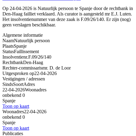
Op 24-04-2026 is Natuurlijk persoon te Spanje door de rechtbank in
Den-Haag failliet verklaard. Als curator is aangesteld mr E.J. Luten.
Het insolventienummer van deze zaak is F.09/26/140. Er zijn (nog)
geen verslagen beschikbaar.
Algemene informatie
Naam
Natuurlijk persoon
Plaats
Spanje
Status
Faillissement
Insolventienr.
F.09/26/140
Rechtbank
Den-Haag
Rechter-commissaris
mr. D. de Loor
Uitgesproken op
22-04-2026
Vestigingen / adressen
Sinds
Soort
Adres
22-04-2026
Woonadres
onbekend 0
Spanje
Toon op kaart
Woonadres
22-04-2026
onbekend 0
Spanje
Toon op kaart
Publicaties