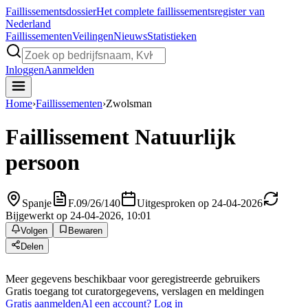
Faillissements
dossier
Het complete faillissementsregister van
Nederland
Faillissementen
Veilingen
Nieuws
Statistieken
Inloggen
Aanmelden
Home
›
Faillissementen
›
Zwolsman
Faillissement
Natuurlijk
persoon
Spanje
F.09/26/140
Uitgesproken op 24-04-2026
Bijgewerkt op 24-04-2026, 10:01
Volgen
Bewaren
Delen
Meer gegevens beschikbaar voor geregistreerde gebruikers
Gratis toegang tot curatorgegevens, verslagen en meldingen
Gratis aanmelden
Al een account? Log in