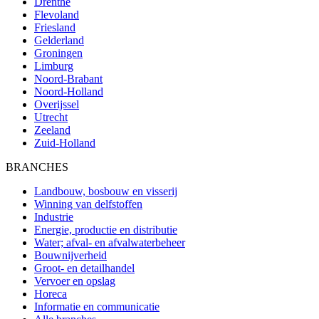
Drenthe
Flevoland
Friesland
Gelderland
Groningen
Limburg
Noord-Brabant
Noord-Holland
Overijssel
Utrecht
Zeeland
Zuid-Holland
BRANCHES
Landbouw, bosbouw en visserij
Winning van delfstoffen
Industrie
Energie, productie en distributie
Water; afval- en afvalwaterbeheer
Bouwnijverheid
Groot- en detailhandel
Vervoer en opslag
Horeca
Informatie en communicatie