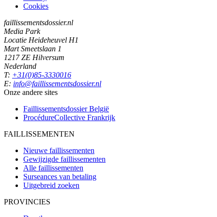
Cookies
faillissementsdossier.nl
Media Park
Locatie Heideheuvel H1
Mart Smeetslaan 1
1217 ZE Hilversum
Nederland
T:
+31(0)85-3330016
E:
info@faillissementsdossier.nl
Onze andere sites
Faillissementsdossier
België
ProcédureCollective
Frankrijk
FAILLISSEMENTEN
Nieuwe faillissementen
Gewijzigde faillissementen
Alle faillissementen
Surseances van betaling
Uitgebreid zoeken
PROVINCIES