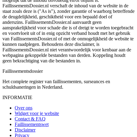
mogelijk dat de inhoud onvolledig en/of onjuist is.
FaillissementsDossier.nl verschaft de inhoud van de website in de
staat zoals deze is ("As is"), zonder garantie of waarborg betreffende
de deugdelijkheid, geschiktheid voor een bepaald doel of
anderszins. FaillissementsDossier.nl aanvaardt geen
aansprakelijkheid voor schade die is of dreigt te worden toegebracht
en voortvloeit uit of in enig opzicht verband houdt met het gebruik
van FaillissementsDossier.nl of met de onmogelijkheid de website te
kunnen raadplegen. Behoudens deze disclaimer, is
FaillissementsDossier.nl niet verantwoordelijk voor kenbaar aan de
webpagina gekoppelde bestanden van derden. Koppeling houdt
geen bekrachtiging van die bestanden in.
Faillissements
dossier
Het complete register van faillissementen, surseances en
schuldsaneringen in Nederland.
INFORMATIE
Over ons
Widget voor je website
Contact & FAQ
Faillissementswet
Disclaimer
Privacy