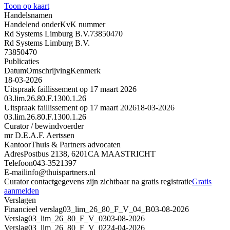
Toon op kaart
Handelsnamen
Handelend onder
KvK nummer
Rd Systems Limburg B.V.
73850470
Rd Systems Limburg B.V.
73850470
Publicaties
Datum
Omschrijving
Kenmerk
18-03-2026
Uitspraak faillissement op 17 maart 2026
03.lim.26.80.F.1300.1.26
Uitspraak faillissement op 17 maart 2026
18-03-2026
03.lim.26.80.F.1300.1.26
Curator / bewindvoerder
mr D.E.A.F. Aertssen
Kantoor
Thuis & Partners advocaten
Adres
Postbus 2138, 6201CA MAASTRICHT
Telefoon
043-3521397
E-mail
info@thuispartners.nl
Curator contactgegevens zijn zichtbaar na gratis registratie
Gratis
aanmelden
Verslagen
Financieel verslag
03_lim_26_80_F_V_04_B
03-08-2026
Verslag
03_lim_26_80_F_V_03
03-08-2026
Verslag
03_lim_26_80_F_V_02
24-04-2026