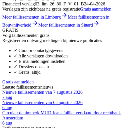
Financieel verslag
03_lim_26_80_F_V_01_B
24-04-2026
Verslagen zijn zichtbaar na gratis registratie
Gratis aanmelden
Meer faillissementen in Limburg
Meer faillissementen in
Bouwnijverheid
Meer faillissementen in Sittard
GRATIS
Volg faillissementen gratis
Registreer en ontvang meldingen bij nieuwe publicaties
✓
Curator contactgegevens
✓
Alle verslagen downloaden
✓
E-mailmeldingen instellen
✓
Dossiers opslaan
✓
Gratis, altijd
Gratis aanmelden
Laatste faillissementsnieuws
Nieuwe faillissementen van 7 augustus 2026
7 aug
Nieuwe faillissementen van 6 augustus 2026
6 aug
Circulair denimmerk MUD Jeans failliet verklaard door rechtbank
Amsterdam
6 aug