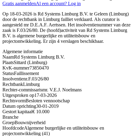
Gratis aanmelden
Al een account? Log in
Op 18-03-2026 is Rd Systems Limburg B.V. te Geleen (Limburg)
door de rechtbank in Limburg failliet verklaard. Als curator is
aangesteld mr D.E.A.F. Aertssen. Het insolventienummer van deze
zaak is F.03/26/80. De (hoofd)activiteit van Rd Systems Limburg
B.V. is algemene burgerlijke en utiliteitsbouw en
projectontwikkeling. Er zijn 4 verslagen beschikbaar.
Algemene informatie
Naam
Rd Systems Limburg B.V.
Plaats
Sittard (Limburg)
KvK-nummer
73850470
Status
Faillissement
Insolventienr.
F.03/26/80
Rechtbank
Limburg
Rechter-commissaris
mr. V.E.J. Noelmans
Uitgesproken op
17-03-2026
Rechtsvorm
Besloten vennootschap
Datum oprichting
30-01-2019
Gestort kapitaal
€ 10.000
Branche
Groep
Bouwnijverheid
Hoofdcode
Algemene burgerlijke en utiliteitsbouw en
projectontwikkeling (41)