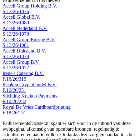
Faillissementen in het nieuws
Accell Group Holding B.V.
S.13/26/1076
Accell Global B.V.
S.13/26/1080
Accell Nederland B.V.
S.13/26/1078
Accell Group Europe B.V.
S.13/26/1081
Accell Duitsland B.V.
S.13/26/1079
Accell Group B.V.
S.13/26/1077
Irene's Catering B.V.
F.16/26/315
Knaken Cryptohandel B.V.
F.10/26/251
Stichting Knaken Payments
F.10/26/252
Royal De Vries Cardboardprinting
F.18/26/151
FaillissementsDossier.nl spant er zich voor in de inhoud van deze
webpagina, afkomstig van openbare bronnen, regelmatig te
actualiseren en aan te vullen. Ondanks deze zorg en aandacht is het