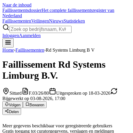
Naar de inhoud
Faillissements
dossier
Het complete faillissementsregister van
Nederland
Faillissementen
Veilingen
Nieuws
Statistieken
Inloggen
Aanmelden
Home
›
Faillissementen
›
Rd Systems Limburg B V
Faillissement
Rd Systems
Limburg B.V.
Sittard
F.03/26/80
Uitgesproken op 18-03-2026
Bijgewerkt op 03-08-2026, 17:00
Volgen
Bewaren
Delen
Meer gegevens beschikbaar voor geregistreerde gebruikers
Gratis toegang tot curatorgegevens, verslagen en meldingen