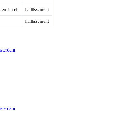
den IJssel
Faillissement
Faillissement
msterdam
msterdam