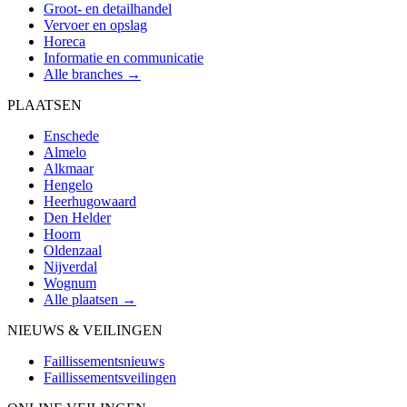
Groot- en detailhandel
Vervoer en opslag
Horeca
Informatie en communicatie
Alle branches →
PLAATSEN
Enschede
Almelo
Alkmaar
Hengelo
Heerhugowaard
Den Helder
Hoorn
Oldenzaal
Nijverdal
Wognum
Alle plaatsen →
NIEUWS & VEILINGEN
Faillissementsnieuws
Faillissementsveilingen