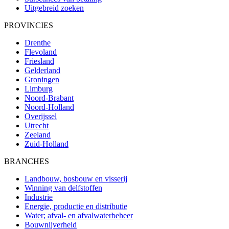
Uitgebreid zoeken
PROVINCIES
Drenthe
Flevoland
Friesland
Gelderland
Groningen
Limburg
Noord-Brabant
Noord-Holland
Overijssel
Utrecht
Zeeland
Zuid-Holland
BRANCHES
Landbouw, bosbouw en visserij
Winning van delfstoffen
Industrie
Energie, productie en distributie
Water; afval- en afvalwaterbeheer
Bouwnijverheid