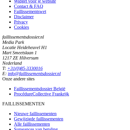
Widget voor je website
Contact & FAQ
Faillissementswet
Disclaimer
Privacy
Cookies
faillissementsdossier.nl
Media Park
Locatie Heideheuvel H1
Mart Smeetslaan 1
1217 ZE Hilversum
Nederland
T:
+31(0)85-3330016
E:
info@faillissementsdossier.nl
Onze andere sites
Faillissementsdossier
België
ProcédureCollective
Frankrijk
FAILLISSEMENTEN
Nieuwe faillissementen
Gewijzigde faillissementen
Alle faillissementen
Surseances van betaling