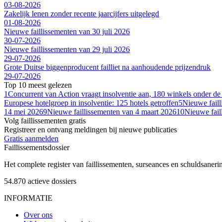
03-08-2026
Zakelijk lenen zonder recente jaarcijfers uitgelegd
01-08-2026
Nieuwe faillissementen van 30 juli 2026
30-07-2026
Nieuwe faillissementen van 29 juli 2026
29-07-2026
Grote Duitse biggenproducent failliet na aanhoudende prijzendruk
29-07-2026
Top 10 meest gelezen
1
Concurrent van Action vraagt insolventie aan, 180 winkels onder de
Europese hotelgroep in insolventie: 125 hotels getroffen
5
Nieuwe fail
14 mei 2026
9
Nieuwe faillissementen van 4 maart 2026
10
Nieuwe fail
Volg faillissementen gratis
Registreer en ontvang meldingen bij nieuwe publicaties
Gratis aanmelden
Faillissements
dossier
Het complete register van faillissementen, surseances en schuldsaner
54.870
actieve dossiers
INFORMATIE
Over ons