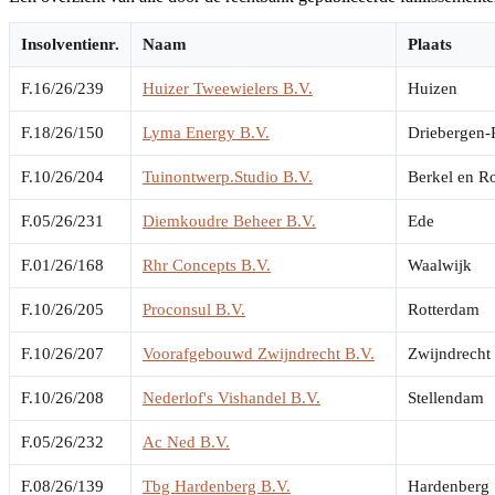
Insolventienr.
Naam
Plaats
F.16/26/239
Huizer Tweewielers B.V.
Huizen
F.18/26/150
Lyma Energy B.V.
Driebergen-
F.10/26/204
Tuinontwerp.Studio B.V.
Berkel en Ro
F.05/26/231
Diemkoudre Beheer B.V.
Ede
F.01/26/168
Rhr Concepts B.V.
Waalwijk
F.10/26/205
Proconsul B.V.
Rotterdam
F.10/26/207
Voorafgebouwd Zwijndrecht B.V.
Zwijndrecht
F.10/26/208
Nederlof's Vishandel B.V.
Stellendam
F.05/26/232
Ac Ned B.V.
F.08/26/139
Tbg Hardenberg B.V.
Hardenberg