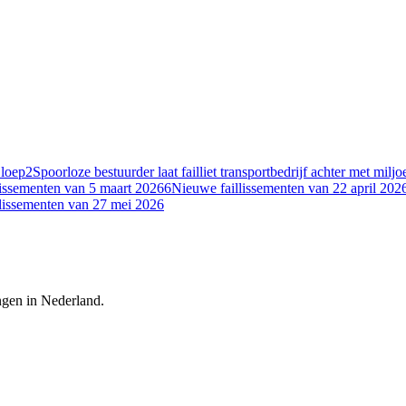
 loep
2
Spoorloze bestuurder laat failliet transportbedrijf achter met milj
lissementen van 5 maart 2026
6
Nieuwe faillissementen van 22 april 202
lissementen van 27 mei 2026
ingen in Nederland.