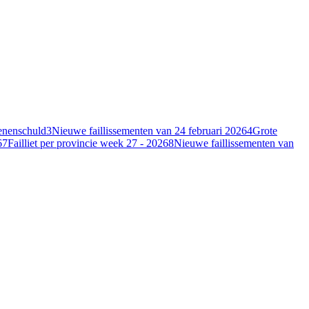
oenenschuld
3
Nieuwe faillissementen van 24 februari 2026
4
Grote
6
7
Failliet per provincie week 27 - 2026
8
Nieuwe faillissementen van