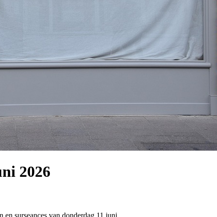
uni 2026
en en surseances van donderdag 11 juni.