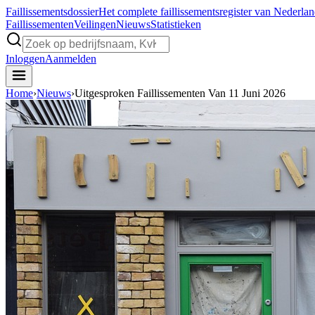
Faillissements
dossier
Het complete faillissementsregister van Nederla
Faillissementen
Veilingen
Nieuws
Statistieken
Inloggen
Aanmelden
Home
›
Nieuws
›
Uitgesproken Faillissementen Van 11 Juni 2026