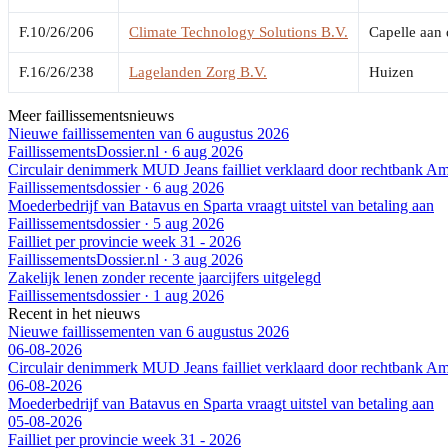
F.10/26/206
Climate Technology Solutions B.V.
Capelle aan 
F.16/26/238
Lagelanden Zorg B.V.
Huizen
Meer faillissementsnieuws
Nieuwe faillissementen van 6 augustus 2026
FaillissementsDossier.nl
·
6 aug 2026
Circulair denimmerk MUD Jeans failliet verklaard door rechtbank A
Faillissementsdossier
·
6 aug 2026
Moederbedrijf van Batavus en Sparta vraagt uitstel van betaling aan
Faillissementsdossier
·
5 aug 2026
Failliet per provincie week 31 - 2026
FaillissementsDossier.nl
·
3 aug 2026
Zakelijk lenen zonder recente jaarcijfers uitgelegd
Faillissementsdossier
·
1 aug 2026
Recent in het nieuws
Nieuwe faillissementen van 6 augustus 2026
06-08-2026
Circulair denimmerk MUD Jeans failliet verklaard door rechtbank A
06-08-2026
Moederbedrijf van Batavus en Sparta vraagt uitstel van betaling aan
05-08-2026
Failliet per provincie week 31 - 2026