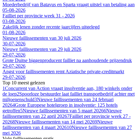
Moederbedrijf van Batavus en Sparta vraagt uitstel van betaling aan
05-08-2026
Failliet per provincie week 31 - 2026
03-08-2026
Zakelijk lenen zonder recente jaarcijfers uitgelegd
01-08-2026
Nieuwe faillissementen van 30 juli 2026
30-07-2026
Nieuwe faillissementen van 29 juli 2026
29-07-2026
Grote Duitse biggenproducent failliet na aanhoudende prijzendruk
29-07-2026
Angst voor faillissementen remt Aziatische private-creditmarkt
29-07-2026
Top 10 meest gelezen
1
Concurrent van Action vraagt insolventie aan, 180 winkels onder
de loep
2
Spoorloze bestuurder laat failliet transportbedrijf achter met
miljoenenschuld
3
Nieuwe faillissementen van 24 februari
2026
4
Grote Europese hotelgroep in insolventie: 125 hotels
getroffen
5
Nieuwe faillissementen van 5 maart 2026
6
Nieuwe
faillissementen van 22 april 2026
7
Failliet per provincie week 27 -
2026
8
Nieuwe faillissementen van 14 mei 2026
9
Nieuwe
faillissementen van 4 maart 2026
10
Nieuwe faillissementen van 27
mei 2026
Volg faillissementen gratis