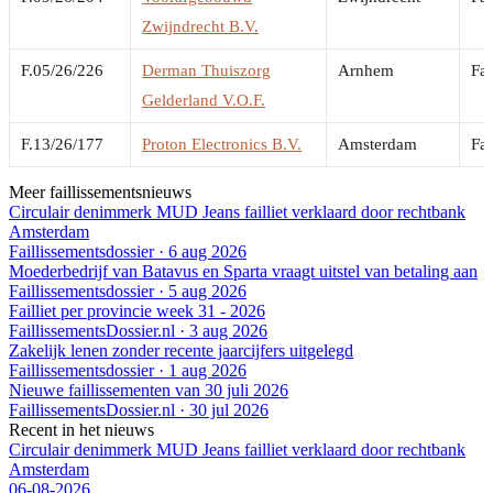
Zwijndrecht B.V.
F.05/26/226
Derman Thuiszorg
Arnhem
Fai
Gelderland V.O.F.
F.13/26/177
Proton Electronics B.V.
Amsterdam
Fai
Meer faillissementsnieuws
Circulair denimmerk MUD Jeans failliet verklaard door rechtbank
Amsterdam
Faillissementsdossier
·
6 aug 2026
Moederbedrijf van Batavus en Sparta vraagt uitstel van betaling aan
Faillissementsdossier
·
5 aug 2026
Failliet per provincie week 31 - 2026
FaillissementsDossier.nl
·
3 aug 2026
Zakelijk lenen zonder recente jaarcijfers uitgelegd
Faillissementsdossier
·
1 aug 2026
Nieuwe faillissementen van 30 juli 2026
FaillissementsDossier.nl
·
30 jul 2026
Recent in het nieuws
Circulair denimmerk MUD Jeans failliet verklaard door rechtbank
Amsterdam
06-08-2026