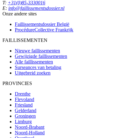
T:
+31(0)85-3330016
E:
info@faillissementsdossier.nl
Onze andere sites
Faillissementsdossier
België
ProcédureCollective
Frankrijk
FAILLISSEMENTEN
Nieuwe faillissementen
Gewijzigde faillissementen
Alle faillissementen
Surseances van betaling
Uitgebreid zoeken
PROVINCIES
Drenthe
Flevoland
Friesland
Gelderland
Groningen
Limburg
Noord-Brabant
Noord-Holland