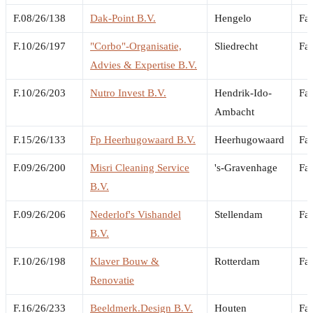
F.08/26/138
Dak-Point B.V.
Hengelo
Fai
F.10/26/197
"Corbo"-Organisatie,
Sliedrecht
Fai
Advies & Expertise B.V.
F.10/26/203
Nutro Invest B.V.
Hendrik-Ido-
Fai
Ambacht
F.15/26/133
Fp Heerhugowaard B.V.
Heerhugowaard
Fai
F.09/26/200
Misri Cleaning Service
's-Gravenhage
Fai
B.V.
F.09/26/206
Nederlof's Vishandel
Stellendam
Fai
B.V.
F.10/26/198
Klaver Bouw &
Rotterdam
Fai
Renovatie
F.16/26/233
Beeldmerk.Design B.V.
Houten
Fai