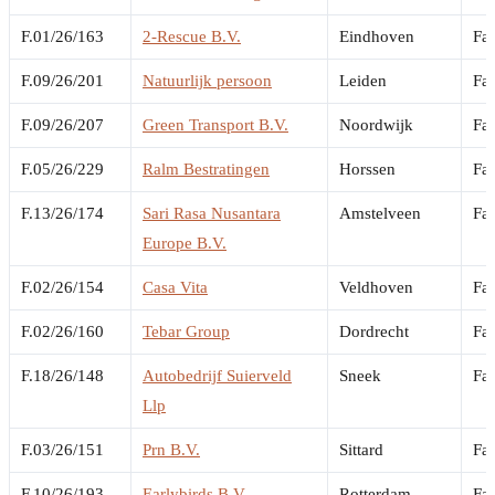
F.01/26/163
2-Rescue B.V.
Eindhoven
Fai
F.09/26/201
Natuurlijk persoon
Leiden
Fai
F.09/26/207
Green Transport B.V.
Noordwijk
Fai
F.05/26/229
Ralm Bestratingen
Horssen
Fai
F.13/26/174
Sari Rasa Nusantara
Amstelveen
Fai
Europe B.V.
F.02/26/154
Casa Vita
Veldhoven
Fai
F.02/26/160
Tebar Group
Dordrecht
Fai
F.18/26/148
Autobedrijf Suierveld
Sneek
Fai
Llp
F.03/26/151
Prn B.V.
Sittard
Fai
F.10/26/193
Earlybirds B.V.
Rotterdam
Fai