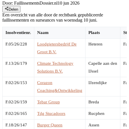
Door:
FaillissementsDossier.nl
10 jun 2026
Delen
Een overzicht van alle door de rechtbank gepubliceerde
faillissementen en surseances van woensdag 10 juni.
Insolventienr.
Naam
Plaats
Sta
F.05/26/228
Loodgietersbedrijf De
Heteren
Fai
Groot B.V.
F.13/26/179
Climate Technology
Capelle aan den
Fai
Solutions B.V.
IJssel
F.02/26/153
Corazon
IJzendijke
Fai
Coaching&Ontwikkeling
F.02/26/159
Tebar Group
Breda
Fai
F.02/26/165
Tdg Stucadoors
Rucphen
Fai
F.18/26/147
Burger Queen
Assen
Fai