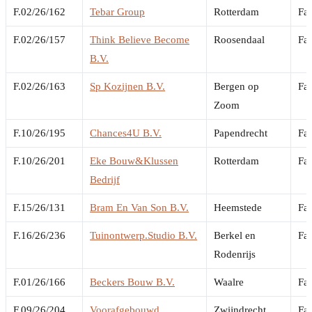
F.02/26/162
Tebar Group
Rotterdam
Fai
F.02/26/157
Think Believe Become
Roosendaal
Fai
B.V.
F.02/26/163
Sp Kozijnen B.V.
Bergen op
Fai
Zoom
F.10/26/195
Chances4U B.V.
Papendrecht
Fai
F.10/26/201
Eke Bouw&Klussen
Rotterdam
Fai
Bedrijf
F.15/26/131
Bram En Van Son B.V.
Heemstede
Fai
F.16/26/236
Tuinontwerp.Studio B.V.
Berkel en
Fai
Rodenrijs
F.01/26/166
Beckers Bouw B.V.
Waalre
Fai
F.09/26/204
Voorafgebouwd
Zwijndrecht
Fai