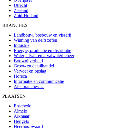
Overijssel
Utrecht
Zeeland
Zuid-Holland
BRANCHES
Landbouw, bosbouw en visserij
Winning van delfstoffen
Industrie
Energie, productie en distributie
Water; afval- en afvalwaterbeheer
Bouwnijverheid
Groot- en detailhandel
Vervoer en opslag
Horeca
Informatie en communicatie
Alle branches →
PLAATSEN
Enschede
Almelo
Alkmaar
Hengelo
Heerhugowaard