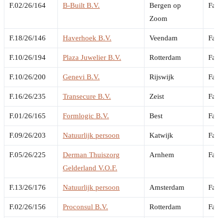
F.02/26/164
B-Built B.V.
Bergen op
Fai
Zoom
F.18/26/146
Haverhoek B.V.
Veendam
Fai
F.10/26/194
Plaza Juwelier B.V.
Rotterdam
Fai
F.10/26/200
Genevi B.V.
Rijswijk
Fai
F.16/26/235
Transecure B.V.
Zeist
Fai
F.01/26/165
Formlogic B.V.
Best
Fai
F.09/26/203
Natuurlijk persoon
Katwijk
Fai
F.05/26/225
Derman Thuiszorg
Arnhem
Fai
Gelderland V.O.F.
F.13/26/176
Natuurlijk persoon
Amsterdam
Fai
F.02/26/156
Proconsul B.V.
Rotterdam
Fai