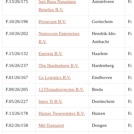
F.13/26/175
Sari Rasa Nusantara
Amstelveen
Fai
Benelux B.V.
F.10/26/196
Prosecure B.V.
Gorinchem
Fai
F.10/26/202
Nutrocorp Enterprises
Hendrik-Ido-
Fai
B.V.
Ambacht
F.15/26/132
Energiq B.V.
Haarlem
Fai
F.16/26/237
Tbg Hardenberg B.V.
Hardenberg
Fai
F.01/26/167
Gs Logistics B.V.
Eindhoven
Fai
F.09/26/205
123Totaalprojecten B.V.
Breda
Fai
F.05/26/227
Imex Tr B.V.
Doetinchem
Fai
F.13/26/178
Huizer Tweewielers B.V.
Huizen
Fai
F.02/26/158
Md-Transport
Dongen
Fai