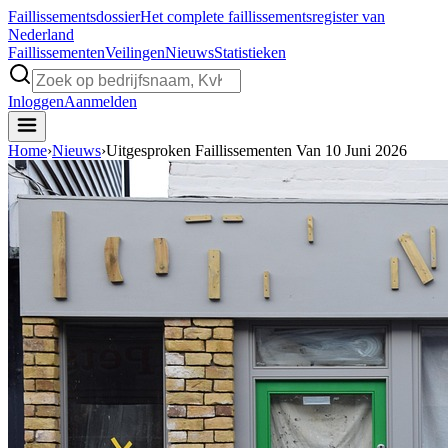
Faillissements
dossier
Het complete faillissementsregister van
Nederland
Faillissementen
Veilingen
Nieuws
Statistieken
Inloggen
Aanmelden
Home
›
Nieuws
›
Uitgesproken Faillissementen Van 10 Juni 2026