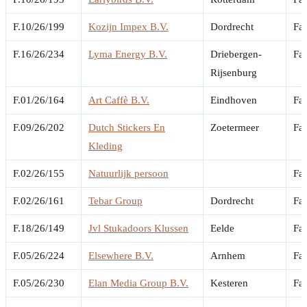
F.10/26/199
Kozijn Impex B.V.
Dordrecht
Fai
F.16/26/234
Lyma Energy B.V.
Driebergen-
Fai
Rijsenburg
F.01/26/164
Art Caffè B.V.
Eindhoven
Fai
F.09/26/202
Dutch Stickers En
Zoetermeer
Fai
Kleding
F.02/26/155
Natuurlijk persoon
Fai
F.02/26/161
Tebar Group
Dordrecht
Fai
F.18/26/149
Jvl Stukadoors Klussen
Eelde
Fai
F.05/26/224
Elsewhere B.V.
Arnhem
Fai
F.05/26/230
Elan Media Group B.V.
Kesteren
Fai