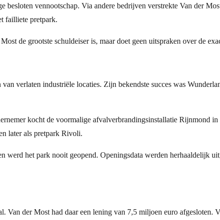
ge besloten vennootschap. Via andere bedrijven verstrekte Van der Most 
failliete pretpark.
Most de grootste schuldeiser is, maar doet geen uitspraken over de ex
an verlaten industriële locaties. Zijn bekendste succes was Wunderland
ernemer kocht de voormalige afvalverbrandingsinstallatie Rijnmond in 
 later als pretpark Rivoli.
 werd het park nooit geopend. Openingsdata werden herhaaldelijk uitg
al. Van der Most had daar een lening van 7,5 miljoen euro afgesloten.