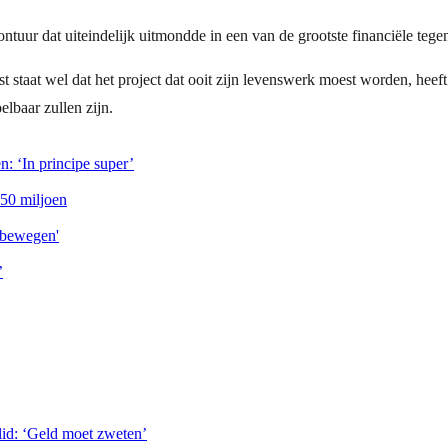
tuur dat uiteindelijk uitmondde in een van de grootste financiële tege
ast staat wel dat het project dat ooit zijn levenswerk moest worden, heef
lbaar zullen zijn.
n: ‘In principe super’
 50 miljoen
 bewegen'
’
lid: ‘Geld moet zweten’