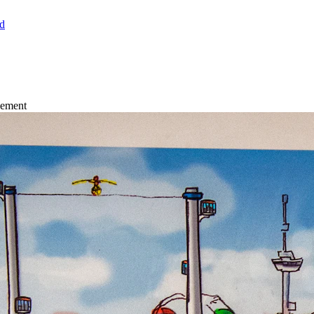
nd
sement