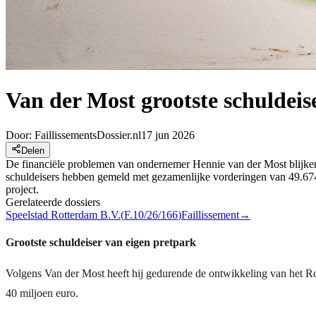
Van der Most grootste schuldeise
Door:
FaillissementsDossier.nl
17 jun 2026
Delen
De financiële problemen van ondernemer Hennie van der Most blijken aa
schuldeisers hebben gemeld met gezamenlijke vorderingen van 49.674.9
project.
Gerelateerde dossiers
Speelstad Rotterdam B.V.
(
F.10/26/166
)
Faillissement
→
Grootste schuldeiser van eigen pretpark
Volgens Van der Most heeft hij gedurende de ontwikkeling van het Rot
40 miljoen euro.