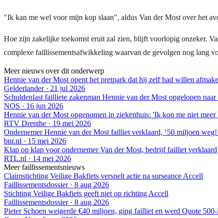
"Ik kan me wel voor mijn kop slaan", aldus Van der Most over het avon
Hoe zijn zakelijke toekomst eruit zal zien, blijft voorlopig onzeker. V
complexe faillissementsafwikkeling waarvan de gevolgen nog lang voe
Meer nieuws over dit onderwerp
Hennie van der Most opent het pretpark dat hij zelf had willen afmake
Gelderlander
·
21 jul 2026
Schuldenlast failliete zakenman Hennie van der Most opgelopen naar
NOS
·
16 jun 2026
Hennie van der Most opgenomen in ziekenhuis: 'Ik kon me niet meer
RTV Drenthe
·
19 mei 2026
Ondernemer Hennie van der Most failliet verklaard, ‘50 miljoen weg!
bnr.nl
·
15 mei 2026
Klap op klap voor ondernemer Van der Most, bedrijf failliet verklaard
RTL.nl
·
14 mei 2026
Meer faillissementsnieuws
Claimstichting Veilige Bakfiets versnelt actie na surseance Accell
Faillissementsdossier
·
8 aug 2026
Stichting Veilige Bakfiets geeft niet op richting Accell
Faillissementsdossier
·
8 aug 2026
Pieter Schoen weigerde €40 miljoen, ging failliet en werd Quote 500-