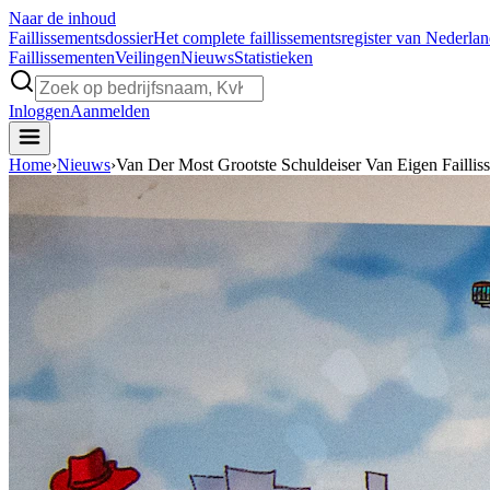
Naar de inhoud
Faillissements
dossier
Het complete faillissementsregister van Nederla
Faillissementen
Veilingen
Nieuws
Statistieken
Inloggen
Aanmelden
Home
›
Nieuws
›
Van Der Most Grootste Schuldeiser Van Eigen Faillis