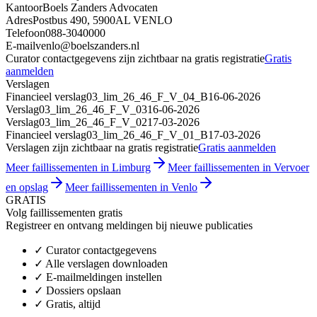
Kantoor
Boels Zanders Advocaten
Adres
Postbus 490, 5900AL VENLO
Telefoon
088-3040000
E-mail
venlo@boelszanders.nl
Curator contactgegevens zijn zichtbaar na gratis registratie
Gratis
aanmelden
Verslagen
Financieel verslag
03_lim_26_46_F_V_04_B
16-06-2026
Verslag
03_lim_26_46_F_V_03
16-06-2026
Verslag
03_lim_26_46_F_V_02
17-03-2026
Financieel verslag
03_lim_26_46_F_V_01_B
17-03-2026
Verslagen zijn zichtbaar na gratis registratie
Gratis aanmelden
Meer faillissementen in Limburg
Meer faillissementen in Vervoer
en opslag
Meer faillissementen in Venlo
GRATIS
Volg faillissementen gratis
Registreer en ontvang meldingen bij nieuwe publicaties
✓
Curator contactgegevens
✓
Alle verslagen downloaden
✓
E-mailmeldingen instellen
✓
Dossiers opslaan
✓
Gratis, altijd