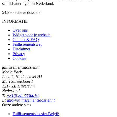
schuldsaneringen in Nederland.
54.890
actieve dossiers
INFORMATIE
Over ons
Widget voor je website
Contact & FAQ
Faillissementswet
Disclaimer
Privacy
Cookies
faillissementsdossier.nl
Media Park
Locatie Heideheuvel H1
Mart Smeetslaan 1
1217 ZE Hilversum
Nederland
T:
+31(0)85-3330016
E:
info@faillissementsdossier.nl
Onze andere sites
Faillissementsdossier
België