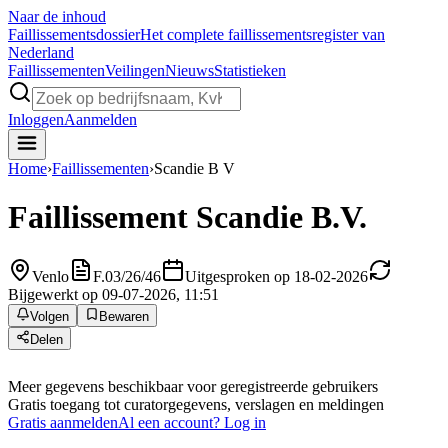
Naar de inhoud
Faillissements
dossier
Het complete faillissementsregister van
Nederland
Faillissementen
Veilingen
Nieuws
Statistieken
Inloggen
Aanmelden
Home
›
Faillissementen
›
Scandie B V
Faillissement
Scandie B.V.
Venlo
F.03/26/46
Uitgesproken op 18-02-2026
Bijgewerkt op 09-07-2026, 11:51
Volgen
Bewaren
Delen
Meer gegevens beschikbaar voor geregistreerde gebruikers
Gratis toegang tot curatorgegevens, verslagen en meldingen
Gratis aanmelden
Al een account? Log in