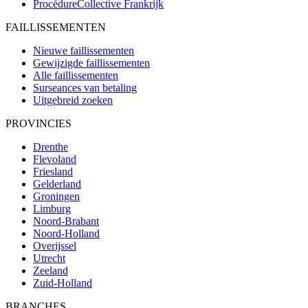
ProcédureCollective
Frankrijk
FAILLISSEMENTEN
Nieuwe faillissementen
Gewijzigde faillissementen
Alle faillissementen
Surseances van betaling
Uitgebreid zoeken
PROVINCIES
Drenthe
Flevoland
Friesland
Gelderland
Groningen
Limburg
Noord-Brabant
Noord-Holland
Overijssel
Utrecht
Zeeland
Zuid-Holland
BRANCHES