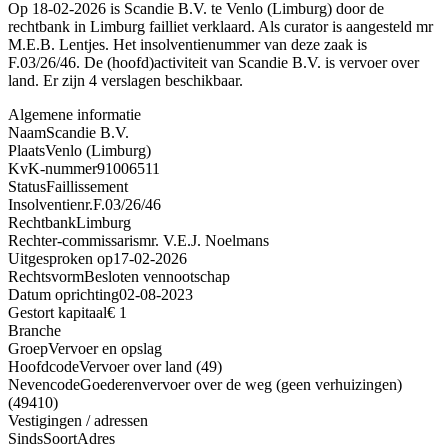
Op 18-02-2026 is Scandie B.V. te Venlo (Limburg) door de
rechtbank in Limburg failliet verklaard. Als curator is aangesteld mr
M.E.B. Lentjes. Het insolventienummer van deze zaak is
F.03/26/46. De (hoofd)activiteit van Scandie B.V. is vervoer over
land. Er zijn 4 verslagen beschikbaar.
Algemene informatie
Naam
Scandie B.V.
Plaats
Venlo (Limburg)
KvK-nummer
91006511
Status
Faillissement
Insolventienr.
F.03/26/46
Rechtbank
Limburg
Rechter-commissaris
mr. V.E.J. Noelmans
Uitgesproken op
17-02-2026
Rechtsvorm
Besloten vennootschap
Datum oprichting
02-08-2023
Gestort kapitaal
€ 1
Branche
Groep
Vervoer en opslag
Hoofdcode
Vervoer over land (49)
Nevencode
Goederenvervoer over de weg (geen verhuizingen)
(49410)
Vestigingen / adressen
Sinds
Soort
Adres