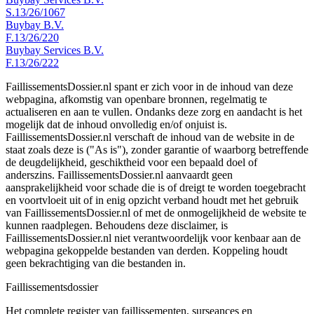
S.13/26/1067
Buybay B.V.
F.13/26/220
Buybay Services B.V.
F.13/26/222
FaillissementsDossier.nl spant er zich voor in de inhoud van deze
webpagina, afkomstig van openbare bronnen, regelmatig te
actualiseren en aan te vullen. Ondanks deze zorg en aandacht is het
mogelijk dat de inhoud onvolledig en/of onjuist is.
FaillissementsDossier.nl verschaft de inhoud van de website in de
staat zoals deze is ("As is"), zonder garantie of waarborg betreffende
de deugdelijkheid, geschiktheid voor een bepaald doel of
anderszins. FaillissementsDossier.nl aanvaardt geen
aansprakelijkheid voor schade die is of dreigt te worden toegebracht
en voortvloeit uit of in enig opzicht verband houdt met het gebruik
van FaillissementsDossier.nl of met de onmogelijkheid de website te
kunnen raadplegen. Behoudens deze disclaimer, is
FaillissementsDossier.nl niet verantwoordelijk voor kenbaar aan de
webpagina gekoppelde bestanden van derden. Koppeling houdt
geen bekrachtiging van die bestanden in.
Faillissements
dossier
Het complete register van faillissementen, surseances en