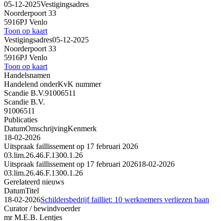
05-12-2025
Vestigingsadres
Noorderpoort 33
5916PJ Venlo
Toon op kaart
Vestigingsadres
05-12-2025
Noorderpoort 33
5916PJ Venlo
Toon op kaart
Handelsnamen
Handelend onder
KvK nummer
Scandie B.V.
91006511
Scandie B.V.
91006511
Publicaties
Datum
Omschrijving
Kenmerk
18-02-2026
Uitspraak faillissement op 17 februari 2026
03.lim.26.46.F.1300.1.26
Uitspraak faillissement op 17 februari 2026
18-02-2026
03.lim.26.46.F.1300.1.26
Gerelateerd nieuws
Datum
Titel
18-02-2026
Schildersbedrijf failliet: 10 werknemers verliezen baan
Curator / bewindvoerder
mr M.E.B. Lentjes