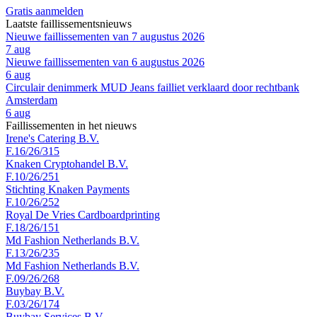
Gratis aanmelden
Laatste faillissementsnieuws
Nieuwe faillissementen van 7 augustus 2026
7 aug
Nieuwe faillissementen van 6 augustus 2026
6 aug
Circulair denimmerk MUD Jeans failliet verklaard door rechtbank
Amsterdam
6 aug
Faillissementen in het nieuws
Irene's Catering B.V.
F.16/26/315
Knaken Cryptohandel B.V.
F.10/26/251
Stichting Knaken Payments
F.10/26/252
Royal De Vries Cardboardprinting
F.18/26/151
Md Fashion Netherlands B.V.
F.13/26/235
Md Fashion Netherlands B.V.
F.09/26/268
Buybay B.V.
F.03/26/174
Buybay Services B.V.