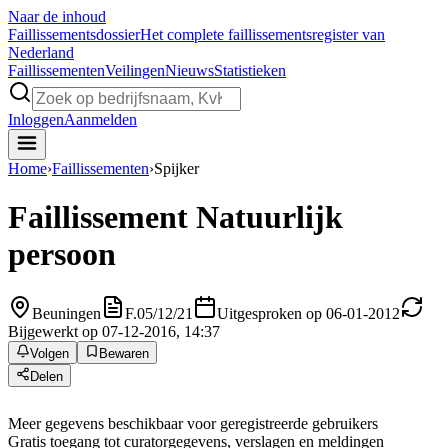
Naar de inhoud
Faillissements
dossier
Het complete faillissementsregister van
Nederland
Faillissementen
Veilingen
Nieuws
Statistieken
Inloggen
Aanmelden
Home
›
Faillissementen
›
Spijker
Faillissement
Natuurlijk
persoon
Beuningen
F.05/12/21
Uitgesproken op 06-01-2012
Bijgewerkt op 07-12-2016, 14:37
Volgen
Bewaren
Delen
Meer gegevens beschikbaar voor geregistreerde gebruikers
Gratis toegang tot curatorgegevens, verslagen en meldingen