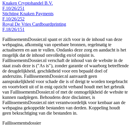
Knaken Cryptohandel B.V.
F.10/26/251
Stichting Knaken Payments
F.10/26/252
Royal De Vries Cardboardprinting
F.18/26/151
FaillissementsDossier.nl spant er zich voor in de inhoud van deze
webpagina, afkomstig van openbare bronnen, regelmatig te
actualiseren en aan te vullen. Ondanks deze zorg en aandacht is het
mogelijk dat de inhoud onvolledig en/of onjuist is.
FaillissementsDossier.nl verschaft de inhoud van de website in de
staat zoals deze is ("As is"), zonder garantie of waarborg betreffende
de deugdelijkheid, geschiktheid voor een bepaald doel of
anderszins. FaillissementsDossier.nl aanvaardt geen
aansprakelijkheid voor schade die is of dreigt te worden toegebracht
en voortvloeit uit of in enig opzicht verband houdt met het gebruik
van FaillissementsDossier.nl of met de onmogelijkheid de website te
kunnen raadplegen. Behoudens deze disclaimer, is
FaillissementsDossier.nl niet verantwoordelijk voor kenbaar aan de
webpagina gekoppelde bestanden van derden. Koppeling houdt
geen bekrachtiging van die bestanden in.
Faillissements
dossier