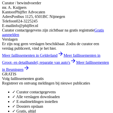
Curator / bewindvoerder
mr. A. Kuijpers
Kantoor
Phijffer Advocaten
Adres
Postbus 1125, 6501BC Nijmegen
Telefoon
024-3225245
E-mail
info@phijffer.nl
Curator contactgegevens zijn zichtbaar na gratis registratie
Gratis
aanmelden
Verslagen
Er zijn nog geen verslagen beschikbaar. Zodra de curator een
verslag publiceert, vind je het hier.
Meer faillissementen in Gelderland
Meer faillissementen in
Groot- en detailhandel; reparatie van auto's
Meer faillissementen
in Beuningen
GRATIS
Volg faillissementen gratis
Registreer en ontvang meldingen bij nieuwe publicaties
✓
Curator contactgegevens
✓
Alle verslagen downloaden
✓
E-mailmeldingen instellen
✓
Dossiers opslaan
✓
Gratis, altijd