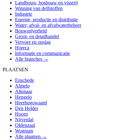
Landbouw, bosbouw en visserij
Winning van delfstoffen
Industrie
Energie, productie en distributie
Water; afval- en afvalwaterbeheer
Bouwnijverheid
Groot- en detailhandel
Vervoer en opslag
Horeca
Informatie en communicatie
Alle branches →
PLAATSEN
Enschede
Almelo
Alkmaar
Hengelo
Heerhugowaard
Den Helder
Hoorn
Nijverdal
Oldenzaal
Wognum
Alle plaatsen →