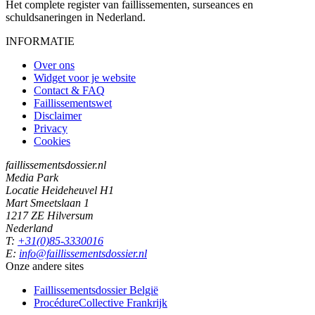
Het complete register van faillissementen, surseances en
schuldsaneringen in Nederland.
INFORMATIE
Over ons
Widget voor je website
Contact & FAQ
Faillissementswet
Disclaimer
Privacy
Cookies
faillissementsdossier.nl
Media Park
Locatie Heideheuvel H1
Mart Smeetslaan 1
1217 ZE Hilversum
Nederland
T:
+31(0)85-3330016
E:
info@faillissementsdossier.nl
Onze andere sites
Faillissementsdossier
België
ProcédureCollective
Frankrijk