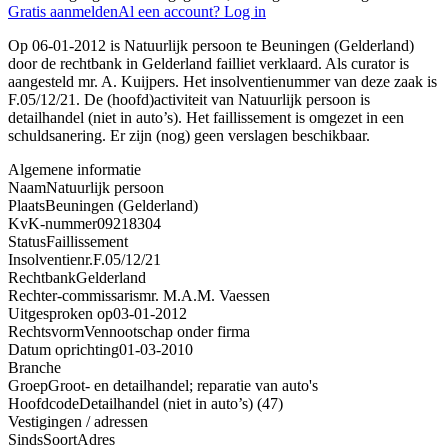
Gratis aanmelden
Al een account? Log in
Op 06-01-2012 is Natuurlijk persoon te Beuningen (Gelderland)
door de rechtbank in Gelderland failliet verklaard. Als curator is
aangesteld mr. A. Kuijpers. Het insolventienummer van deze zaak is
F.05/12/21. De (hoofd)activiteit van Natuurlijk persoon is
detailhandel (niet in auto’s). Het faillissement is omgezet in een
schuldsanering. Er zijn (nog) geen verslagen beschikbaar.
Algemene informatie
Naam
Natuurlijk persoon
Plaats
Beuningen (Gelderland)
KvK-nummer
09218304
Status
Faillissement
Insolventienr.
F.05/12/21
Rechtbank
Gelderland
Rechter-commissaris
mr. M.A.M. Vaessen
Uitgesproken op
03-01-2012
Rechtsvorm
Vennootschap onder firma
Datum oprichting
01-03-2010
Branche
Groep
Groot- en detailhandel; reparatie van auto's
Hoofdcode
Detailhandel (niet in auto’s) (47)
Vestigingen / adressen
Sinds
Soort
Adres