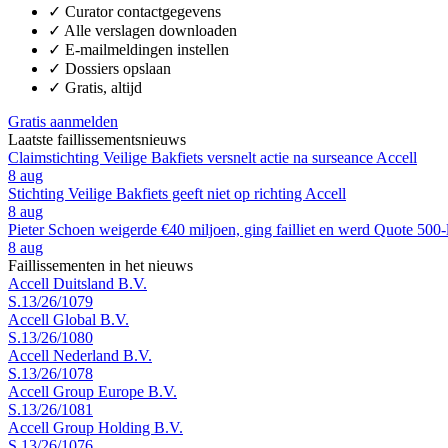
✓
Curator contactgegevens
✓
Alle verslagen downloaden
✓
E-mailmeldingen instellen
✓
Dossiers opslaan
✓
Gratis, altijd
Gratis aanmelden
Laatste faillissementsnieuws
Claimstichting Veilige Bakfiets versnelt actie na surseance Accell
8 aug
Stichting Veilige Bakfiets geeft niet op richting Accell
8 aug
Pieter Schoen weigerde €40 miljoen, ging failliet en werd Quote 500-
8 aug
Faillissementen in het nieuws
Accell Duitsland B.V.
S.13/26/1079
Accell Global B.V.
S.13/26/1080
Accell Nederland B.V.
S.13/26/1078
Accell Group Europe B.V.
S.13/26/1081
Accell Group Holding B.V.
S.13/26/1076