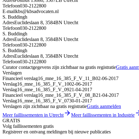
Adres
Postbus 13086, 3507LB Utrecht
Telefoon
030-2122800
E-mail
kbs@kbsadvocaten.nl
S. Buddingh
Adres
Euclideslaan 8, 3584BN Utrecht
Telefoon
030-2122800
S. Buddingh
Adres
Euclideslaan 8, 3584BN Utrecht
Telefoon
030-2122800
S. Buddingh
Adres
Euclideslaan 8, 3584BN Utrecht
Telefoon
030-2122800
Curator contactgegevens zijn zichtbaar na gratis registratie
Gratis aan
Verslagen
Financieel verslag
16_mne_16_385_F_V_11_B
02-06-2017
Verslag
16_mne_16_385_F_V_10
02-06-2017
Verslag
16_mne_16_385_F_V_09
21-04-2017
Financieel verslag
16_mne_16_385_F_V_08_B
21-04-2017
Verslag
16_mne_16_385_F_V_07
30-01-2017
Verslagen zijn zichtbaar na gratis registratie
Gratis aanmelden
Meer faillissementen in Utrecht
Meer faillissementen in Industrie
GRATIS
Volg faillissementen gratis
Registreer en ontvang meldingen bij nieuwe publicaties