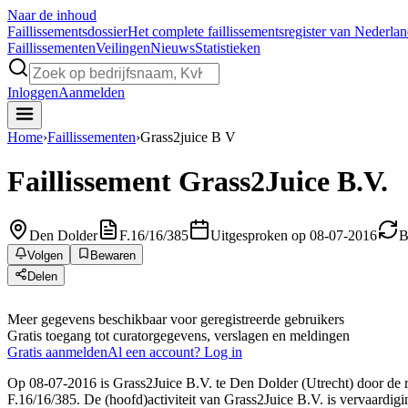
Naar de inhoud
Faillissements
dossier
Het complete faillissementsregister van Nederla
Faillissementen
Veilingen
Nieuws
Statistieken
Inloggen
Aanmelden
Home
›
Faillissementen
›
Grass2juice B V
Faillissement
Grass2Juice B.V.
Den Dolder
F.16/16/385
Uitgesproken op 08-07-2016
B
Volgen
Bewaren
Delen
Meer gegevens beschikbaar voor geregistreerde gebruikers
Gratis toegang tot curatorgegevens, verslagen en meldingen
Gratis aanmelden
Al een account? Log in
Op 08-07-2016 is Grass2Juice B.V. te Den Dolder (Utrecht) door de r
F.16/16/385. De (hoofd)activiteit van Grass2Juice B.V. is vervaardig