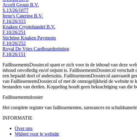
Accell Group B.V.
S.13/26/1077
Irene's Catering B.V.
F.16/26/315
Knaken Cryptohandel B.V.
F.10/26/251
Stichting Knaken Payments
F.10/26/252
Royal De Vries Cardboardprinting
F.18/26/151
FaillissementsDossier.nl spant er zich voor in de inhoud van deze we
inhoud onvolledig en/of onjuist is. FaillissementsDossier.nl verschaft
een bepaald doel of anderszins. FaillissementsDossier.nl aanvaardt gee
van FaillissementsDossier.nl of met de onmogelijkheid de website te
bestanden van derden. Koppeling houdt geen bekrachtiging van die b
Faillissements
dossier
Het complete register van faillissementen, surseances en schuldsaner
INFORMATIE
Over ons
Widget voor je website