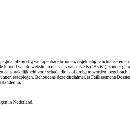
bpagina, afkomstig van openbare bronnen, regelmatig te actualiseren en 
 de inhoud van de website in de staat zoals deze is ("As is"), zonder ga
n aansprakelijkheid voor schade die is of dreigt te worden toegebracht 
 kunnen raadplegen. Behoudens deze disclaimer, is FaillissementsDossi
estanden in.
ingen in Nederland.