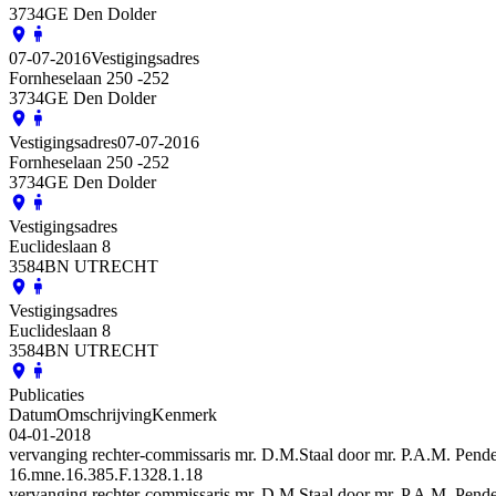
3734GE Den Dolder
07-07-2016
Vestigingsadres
Fornheselaan 250 -252
3734GE Den Dolder
Vestigingsadres
07-07-2016
Fornheselaan 250 -252
3734GE Den Dolder
Vestigingsadres
Euclideslaan 8
3584BN UTRECHT
Vestigingsadres
Euclideslaan 8
3584BN UTRECHT
Publicaties
Datum
Omschrijving
Kenmerk
04-01-2018
vervanging rechter-commissaris mr. D.M.Staal door mr. P.A.M. Pende
16.mne.16.385.F.1328.1.18
vervanging rechter-commissaris mr. D.M.Staal door mr. P.A.M. Pende