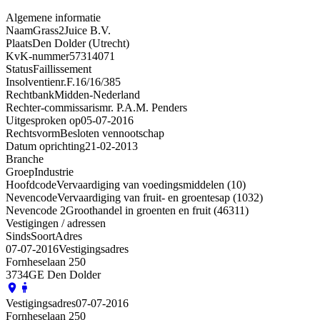
Algemene informatie
Naam
Grass2Juice B.V.
Plaats
Den Dolder (Utrecht)
KvK-nummer
57314071
Status
Faillissement
Insolventienr.
F.16/16/385
Rechtbank
Midden-Nederland
Rechter-commissaris
mr. P.A.M. Penders
Uitgesproken op
05-07-2016
Rechtsvorm
Besloten vennootschap
Datum oprichting
21-02-2013
Branche
Groep
Industrie
Hoofdcode
Vervaardiging van voedingsmiddelen (10)
Nevencode
Vervaardiging van fruit- en groentesap (1032)
Nevencode 2
Groothandel in groenten en fruit (46311)
Vestigingen / adressen
Sinds
Soort
Adres
07-07-2016
Vestigingsadres
Fornheselaan 250
3734GE Den Dolder
Vestigingsadres
07-07-2016
Fornheselaan 250