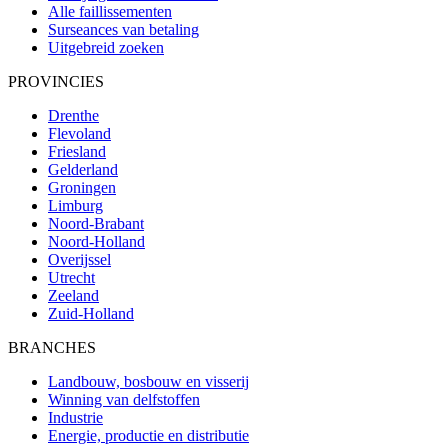
Alle faillissementen
Surseances van betaling
Uitgebreid zoeken
PROVINCIES
Drenthe
Flevoland
Friesland
Gelderland
Groningen
Limburg
Noord-Brabant
Noord-Holland
Overijssel
Utrecht
Zeeland
Zuid-Holland
BRANCHES
Landbouw, bosbouw en visserij
Winning van delfstoffen
Industrie
Energie, productie en distributie