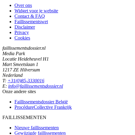
Over ons
Widget voor je website
Contact & FAQ
Faillissementswet
Disclaimer
Privacy
Cookies
faillissementsdossier.nl
Media Park
Locatie Heideheuvel H1
Mart Smeetslaan 1
1217 ZE Hilversum
Nederland
T:
+31(0)85-3330016
E:
info@faillissementsdossier.nl
Onze andere sites
Faillissementsdossier
België
ProcédureCollective
Frankrijk
FAILLISSEMENTEN
Nieuwe faillissementen
Gewijzigde faillissementen