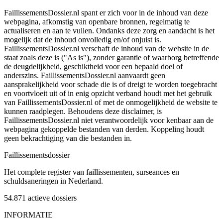
FaillissementsDossier.nl spant er zich voor in de inhoud van deze
webpagina, afkomstig van openbare bronnen, regelmatig te
actualiseren en aan te vullen. Ondanks deze zorg en aandacht is het
mogelijk dat de inhoud onvolledig en/of onjuist is.
FaillissementsDossier.nl verschaft de inhoud van de website in de
staat zoals deze is ("As is"), zonder garantie of waarborg betreffende
de deugdelijkheid, geschiktheid voor een bepaald doel of
anderszins. FaillissementsDossier.nl aanvaardt geen
aansprakelijkheid voor schade die is of dreigt te worden toegebracht
en voortvloeit uit of in enig opzicht verband houdt met het gebruik
van FaillissementsDossier.nl of met de onmogelijkheid de website te
kunnen raadplegen. Behoudens deze disclaimer, is
FaillissementsDossier.nl niet verantwoordelijk voor kenbaar aan de
webpagina gekoppelde bestanden van derden. Koppeling houdt
geen bekrachtiging van die bestanden in.
Faillissements
dossier
Het complete register van faillissementen, surseances en
schuldsaneringen in Nederland.
54.871
actieve dossiers
INFORMATIE