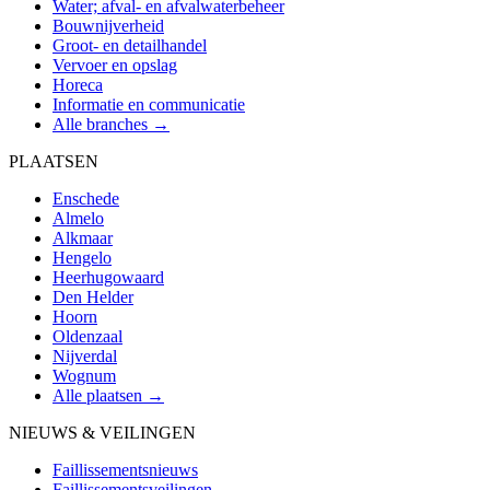
Water; afval- en afvalwaterbeheer
Bouwnijverheid
Groot- en detailhandel
Vervoer en opslag
Horeca
Informatie en communicatie
Alle branches →
PLAATSEN
Enschede
Almelo
Alkmaar
Hengelo
Heerhugowaard
Den Helder
Hoorn
Oldenzaal
Nijverdal
Wognum
Alle plaatsen →
NIEUWS & VEILINGEN
Faillissementsnieuws
Faillissementsveilingen