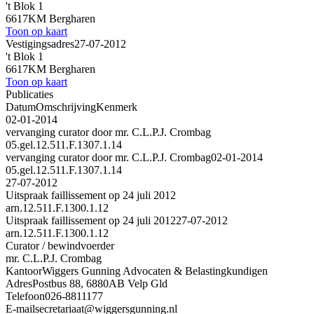
't Blok 1
6617KM Bergharen
Toon op kaart
Vestigingsadres
27-07-2012
't Blok 1
6617KM Bergharen
Toon op kaart
Publicaties
Datum
Omschrijving
Kenmerk
02-01-2014
vervanging curator door mr. C.L.P.J. Crombag
05.gel.12.511.F.1307.1.14
vervanging curator door mr. C.L.P.J. Crombag
02-01-2014
05.gel.12.511.F.1307.1.14
27-07-2012
Uitspraak faillissement op 24 juli 2012
arn.12.511.F.1300.1.12
Uitspraak faillissement op 24 juli 2012
27-07-2012
arn.12.511.F.1300.1.12
Curator / bewindvoerder
mr. C.L.P.J. Crombag
Kantoor
Wiggers Gunning Advocaten & Belastingkundigen
Adres
Postbus 88, 6880AB Velp Gld
Telefoon
026-8811177
E-mail
secretariaat@wiggersgunning.nl