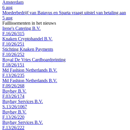
Amsterdam
6 aug
Moederbedrijf van Batavus en Sparta vraagt uitstel van betaling aan
5 aug
Faillissementen in het nieuws
Irene's Catering B.V.
F.16/26/315
Knaken Cryptohandel B.V.
F.10/26/251
Stichting Knaken Payments
F.10/26/252
Royal De Vries Cardboardprinting
F.18/26/151
Md Fashion Netherlands B.V.
F.13/26/235
Md Fashion Netherlands B.V.
F.09/26/268
Buybay B.V.
F.03/26/174
Buybay Services B.V.
S.13/26/1067
Buybay B.V.
F.13/26/220
Buybay Services B.V.
F.13/26/222