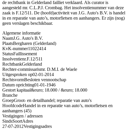
de rechtbank in Gelderland failliet verklaard. Als curator is
aangesteld mr. C.L.P.J. Crombag. Het insolventienummer van deze
zaak is F.12/511. De (hoofd)activiteit van J.G. Auto's B.V. is handel
in en reparatie van auto’s, motorfietsen en aanhangers. Er zijn (nog)
geen verslagen beschikbaar.
Algemene informatie
Naam
J.G. Auto's B.V.
Plaats
Bergharen (Gelderland)
KvK-nummer
11022414
Status
Faillissement
Insolventienr.
F.12/511
Rechtbank
Gelderland
Rechter-commissaris
mr. D.M.I. de Waele
Uitgesproken op
02-01-2014
Rechtsvorm
Besloten vennootschap
Datum oprichting
01-01-1946
Gestort kapitaal
&euro; 18.000 / &euro; 18.000
Branche
Groep
Groot- en detailhandel; reparatie van auto's
Hoofdcode
Handel in en reparatie van auto’s, motorfietsen en
aanhangers (45)
Vestigingen / adressen
Sinds
Soort
Adres
27-07-2012
Vestigingsadres