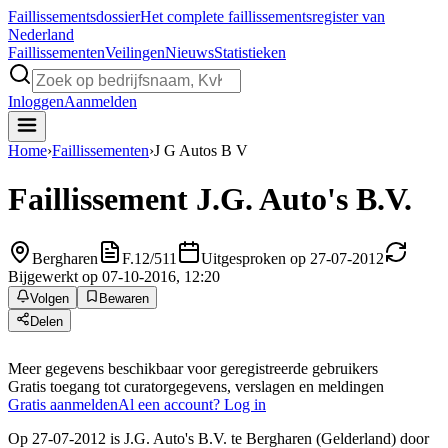
Faillissements
dossier
Het complete faillissementsregister van
Nederland
Faillissementen
Veilingen
Nieuws
Statistieken
Inloggen
Aanmelden
Home
›
Faillissementen
›
J G Autos B V
Faillissement
J.G. Auto's B.V.
Bergharen
F.12/511
Uitgesproken op 27-07-2012
Bijgewerkt op 07-10-2016, 12:20
Volgen
Bewaren
Delen
Meer gegevens beschikbaar voor geregistreerde gebruikers
Gratis toegang tot curatorgegevens, verslagen en meldingen
Gratis aanmelden
Al een account? Log in
Op 27-07-2012 is J.G. Auto's B.V. te Bergharen (Gelderland) door