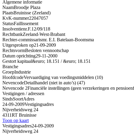
Algemene informatie
Naam
Broodje Plaza
Plaats
Bruinisse (Zeeland)
KvK-nummer
22047057
Status
Faillissement
Insolventienr.
F.12/09/118
Rechtbank
Zeeland-West-Brabant
Rechter-commissaris
mr. E.I. Batelaan-Boomsma
Uitgesproken op
21-09-2009
Rechtsvorm
Besloten vennootschap
Datum oprichting
29-11-2000
Gestort kapitaal
&euro; 18.151 / &euro; 18.151
Branche
Groep
Industrie
Hoofdcode
Vervaardiging van voedingsmiddelen (10)
Nevencode
Detailhandel (niet in auto’s) (47)
Nevencode 2
Financiële instellingen (geen verzekeringen en pensioen
Vestigingen / adressen
Sinds
Soort
Adres
24-09-2009
Vestigingsadres
Nijverheidsweg 24
4311RT Bruinisse
Toon op kaart
Vestigingsadres
24-09-2009
Nijverheidsweg 24