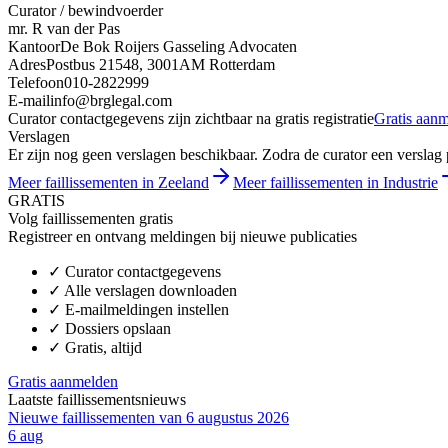
Curator / bewindvoerder
mr. R van der Pas
Kantoor
De Bok Roijers Gasseling Advocaten
Adres
Postbus 21548, 3001AM Rotterdam
Telefoon
010-2822999
E-mail
info@brglegal.com
Curator contactgegevens zijn zichtbaar na gratis registratie
Gratis aan
Verslagen
Er zijn nog geen verslagen beschikbaar. Zodra de curator een verslag pu
Meer faillissementen in Zeeland
Meer faillissementen in Industrie
GRATIS
Volg faillissementen gratis
Registreer en ontvang meldingen bij nieuwe publicaties
✓
Curator contactgegevens
✓
Alle verslagen downloaden
✓
E-mailmeldingen instellen
✓
Dossiers opslaan
✓
Gratis, altijd
Gratis aanmelden
Laatste faillissementsnieuws
Nieuwe faillissementen van 6 augustus 2026
6 aug