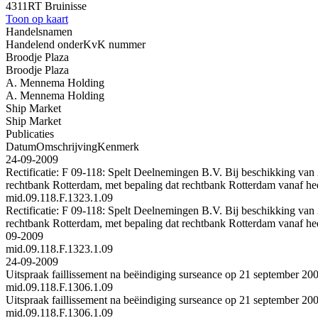
4311RT Bruinisse
Toon op kaart
Handelsnamen
Handelend onder
KvK nummer
Broodje Plaza
Broodje Plaza
A. Mennema Holding
A. Mennema Holding
Ship Market
Ship Market
Publicaties
Datum
Omschrijving
Kenmerk
24-09-2009
Rectificatie: F 09-118: Spelt Deelnemingen B.V. Bij beschikking van 
rechtbank Rotterdam, met bepaling dat rechtbank Rotterdam vanaf hed
mid.09.118.F.1323.1.09
Rectificatie: F 09-118: Spelt Deelnemingen B.V. Bij beschikking van 
rechtbank Rotterdam, met bepaling dat rechtbank Rotterdam vanaf hed
09-2009
mid.09.118.F.1323.1.09
24-09-2009
Uitspraak faillissement na beëindiging surseance op 21 september 20
mid.09.118.F.1306.1.09
Uitspraak faillissement na beëindiging surseance op 21 september 20
mid.09.118.F.1306.1.09