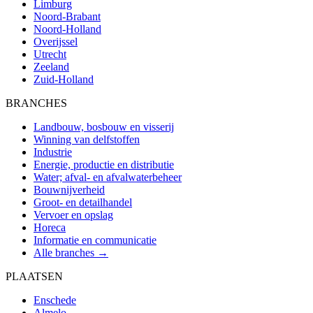
Limburg
Noord-Brabant
Noord-Holland
Overijssel
Utrecht
Zeeland
Zuid-Holland
BRANCHES
Landbouw, bosbouw en visserij
Winning van delfstoffen
Industrie
Energie, productie en distributie
Water; afval- en afvalwaterbeheer
Bouwnijverheid
Groot- en detailhandel
Vervoer en opslag
Horeca
Informatie en communicatie
Alle branches →
PLAATSEN
Enschede
Almelo