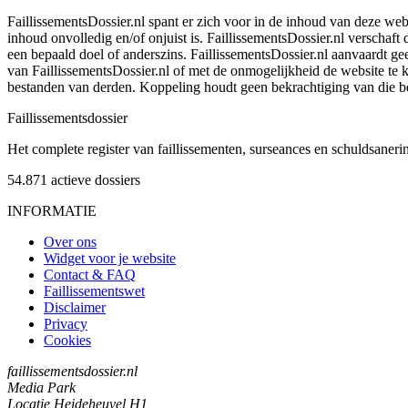
FaillissementsDossier.nl spant er zich voor in de inhoud van deze we
inhoud onvolledig en/of onjuist is. FaillissementsDossier.nl verschaft
een bepaald doel of anderszins. FaillissementsDossier.nl aanvaardt gee
van FaillissementsDossier.nl of met de onmogelijkheid de website te
bestanden van derden. Koppeling houdt geen bekrachtiging van die b
Faillissements
dossier
Het complete register van faillissementen, surseances en schuldsaner
54.871
actieve dossiers
INFORMATIE
Over ons
Widget voor je website
Contact & FAQ
Faillissementswet
Disclaimer
Privacy
Cookies
faillissementsdossier.nl
Media Park
Locatie Heideheuvel H1