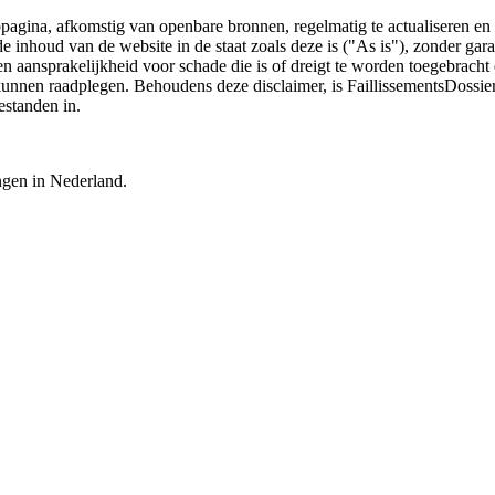
bpagina, afkomstig van openbare bronnen, regelmatig te actualiseren en 
 de inhoud van de website in de staat zoals deze is ("As is"), zonder ga
n aansprakelijkheid voor schade die is of dreigt te worden toegebracht 
 kunnen raadplegen. Behoudens deze disclaimer, is FaillissementsDossi
estanden in.
ingen in Nederland.