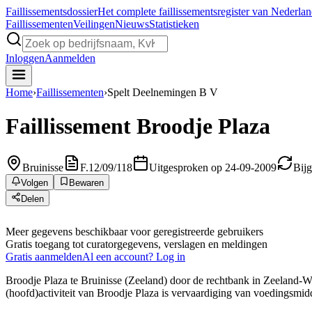
Faillissements
dossier
Het complete faillissementsregister van Nederla
Faillissementen
Veilingen
Nieuws
Statistieken
Inloggen
Aanmelden
Home
›
Faillissementen
›
Spelt Deelnemingen B V
Faillissement
Broodje Plaza
Bruinisse
F.12/09/118
Uitgesproken op 24-09-2009
Bij
Volgen
Bewaren
Delen
Meer gegevens beschikbaar voor geregistreerde gebruikers
Gratis toegang tot curatorgegevens, verslagen en meldingen
Gratis aanmelden
Al een account? Log in
Broodje Plaza te Bruinisse (Zeeland) door de rechtbank in Zeeland-Wes
(hoofd)activiteit van Broodje Plaza is vervaardiging van voedingsmidd