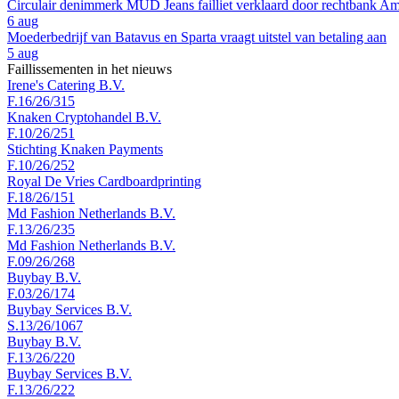
Circulair denimmerk MUD Jeans failliet verklaard door rechtbank A
6 aug
Moederbedrijf van Batavus en Sparta vraagt uitstel van betaling aan
5 aug
Faillissementen in het nieuws
Irene's Catering B.V.
F.16/26/315
Knaken Cryptohandel B.V.
F.10/26/251
Stichting Knaken Payments
F.10/26/252
Royal De Vries Cardboardprinting
F.18/26/151
Md Fashion Netherlands B.V.
F.13/26/235
Md Fashion Netherlands B.V.
F.09/26/268
Buybay B.V.
F.03/26/174
Buybay Services B.V.
S.13/26/1067
Buybay B.V.
F.13/26/220
Buybay Services B.V.
F.13/26/222