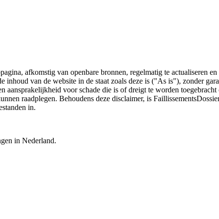
bpagina, afkomstig van openbare bronnen, regelmatig te actualiseren en 
 de inhoud van de website in de staat zoals deze is ("As is"), zonder ga
n aansprakelijkheid voor schade die is of dreigt te worden toegebracht 
 kunnen raadplegen. Behoudens deze disclaimer, is FaillissementsDossi
estanden in.
ingen in Nederland.