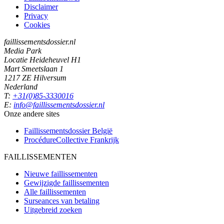
Disclaimer
Privacy
Cookies
faillissementsdossier.nl
Media Park
Locatie Heideheuvel H1
Mart Smeetslaan 1
1217 ZE Hilversum
Nederland
T:
+31(0)85-3330016
E:
info@faillissementsdossier.nl
Onze andere sites
Faillissementsdossier
België
ProcédureCollective
Frankrijk
FAILLISSEMENTEN
Nieuwe faillissementen
Gewijzigde faillissementen
Alle faillissementen
Surseances van betaling
Uitgebreid zoeken