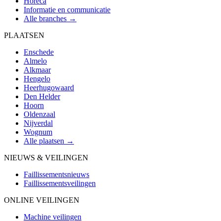
Horeca
Informatie en communicatie
Alle branches →
PLAATSEN
Enschede
Almelo
Alkmaar
Hengelo
Heerhugowaard
Den Helder
Hoorn
Oldenzaal
Nijverdal
Wognum
Alle plaatsen →
NIEUWS & VEILINGEN
Faillissementsnieuws
Faillissementsveilingen
ONLINE VEILINGEN
Machine veilingen