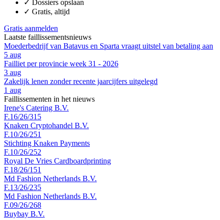
✓
Dossiers opslaan
✓
Gratis, altijd
Gratis aanmelden
Laatste faillissementsnieuws
Moederbedrijf van Batavus en Sparta vraagt uitstel van betaling aan
5 aug
Failliet per provincie week 31 - 2026
3 aug
Zakelijk lenen zonder recente jaarcijfers uitgelegd
1 aug
Faillissementen in het nieuws
Irene's Catering B.V.
F.16/26/315
Knaken Cryptohandel B.V.
F.10/26/251
Stichting Knaken Payments
F.10/26/252
Royal De Vries Cardboardprinting
F.18/26/151
Md Fashion Netherlands B.V.
F.13/26/235
Md Fashion Netherlands B.V.
F.09/26/268
Buybay B.V.