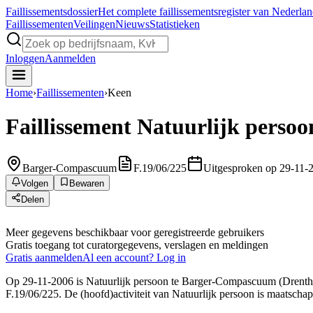
Faillissements
dossier
Het complete faillissementsregister van Nederla
Faillissementen
Veilingen
Nieuws
Statistieken
Inloggen
Aanmelden
Home
›
Faillissementen
›
Keen
Faillissement
Natuurlijk persoo
Barger-Compascuum
F.19/06/225
Uitgesproken op 29-11-
Volgen
Bewaren
Delen
Meer gegevens beschikbaar voor geregistreerde gebruikers
Gratis toegang tot curatorgegevens, verslagen en meldingen
Gratis aanmelden
Al een account? Log in
Op 29-11-2006 is Natuurlijk persoon te Barger-Compascuum (Drenthe) 
F.19/06/225. De (hoofd)activiteit van Natuurlijk persoon is maatschap