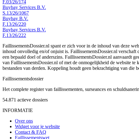
F.03/26/174
Buybay Services B.V.
S.13/26/1067
Buybay B.V.
F.13/26/220
Buybay Services B.V.
F.13/26/222
FaillissementsDossier.nl spant er zich voor in de inhoud van deze we
inhoud onvolledig en/of onjuist is. FaillissementsDossier.nl verschaft
een bepaald doel of anderszins. FaillissementsDossier.nl aanvaardt gee
van FaillissementsDossier.nl of met de onmogelijkheid de website te
bestanden van derden. Koppeling houdt geen bekrachtiging van die b
Faillissements
dossier
Het complete register van faillissementen, surseances en schuldsaner
54.871
actieve dossiers
INFORMATIE
Over ons
Widget voor je website
Contact & FAQ
Faillissementswet