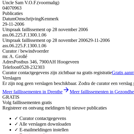
Uncle Sam V.O.F.
(voormalig)
04070963
Publicaties
Datum
Omschrijving
Kenmerk
29-11-2006
Uitspraak faillissement op 28 november 2006
ass.06.225.F.1300.1.06
Uitspraak faillissement op 28 november 2006
29-11-2006
ass.06.225.F.1300.1.06
Curator / bewindvoerder
mr. A. Grollé
Adres
Postbus 346, 7900AH Hoogeveen
Telefoon
0528-232303
Curator contactgegevens zijn zichtbaar na gratis registratie
Gratis aan
Verslagen
Er zijn nog geen verslagen beschikbaar. Zodra de curator een verslag pu
Meer faillissementen in Drenthe
Meer faillissementen in Gezondhe
GRATIS
Volg faillissementen gratis
Registreer en ontvang meldingen bij nieuwe publicaties
✓
Curator contactgegevens
✓
Alle verslagen downloaden
✓
E-mailmeldingen instellen