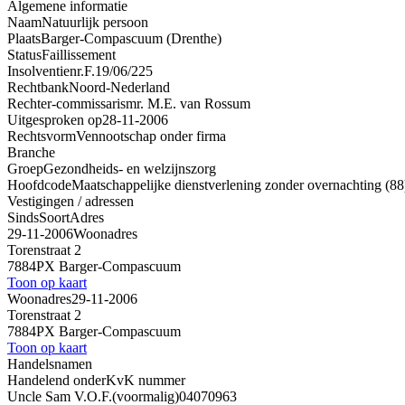
Algemene informatie
Naam
Natuurlijk persoon
Plaats
Barger-Compascuum (Drenthe)
Status
Faillissement
Insolventienr.
F.19/06/225
Rechtbank
Noord-Nederland
Rechter-commissaris
mr. M.E. van Rossum
Uitgesproken op
28-11-2006
Rechtsvorm
Vennootschap onder firma
Branche
Groep
Gezondheids- en welzijnszorg
Hoofdcode
Maatschappelijke dienstverlening zonder overnachting (88
Vestigingen / adressen
Sinds
Soort
Adres
29-11-2006
Woonadres
Torenstraat 2
7884PX Barger-Compascuum
Toon op kaart
Woonadres
29-11-2006
Torenstraat 2
7884PX Barger-Compascuum
Toon op kaart
Handelsnamen
Handelend onder
KvK nummer
Uncle Sam V.O.F.
(voormalig)
04070963