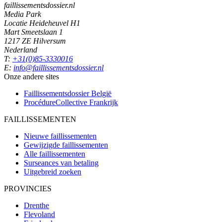
faillissementsdossier.nl
Media Park
Locatie Heideheuvel H1
Mart Smeetslaan 1
1217 ZE Hilversum
Nederland
T:
+31(0)85-3330016
E:
info@faillissementsdossier.nl
Onze andere sites
Faillissementsdossier
België
ProcédureCollective
Frankrijk
FAILLISSEMENTEN
Nieuwe faillissementen
Gewijzigde faillissementen
Alle faillissementen
Surseances van betaling
Uitgebreid zoeken
PROVINCIES
Drenthe
Flevoland