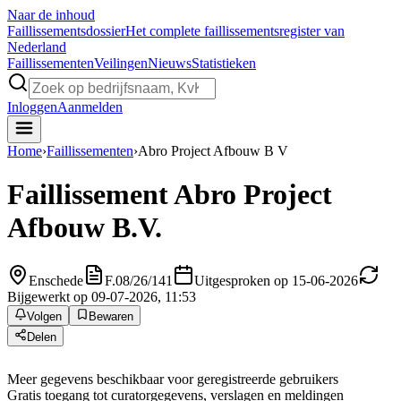
Naar de inhoud
Faillissements
dossier
Het complete faillissementsregister van
Nederland
Faillissementen
Veilingen
Nieuws
Statistieken
Inloggen
Aanmelden
Home
›
Faillissementen
›
Abro Project Afbouw B V
Faillissement
Abro Project
Afbouw B.V.
Enschede
F.08/26/141
Uitgesproken op 15-06-2026
Bijgewerkt op 09-07-2026, 11:53
Volgen
Bewaren
Delen
Meer gegevens beschikbaar voor geregistreerde gebruikers
Gratis toegang tot curatorgegevens, verslagen en meldingen