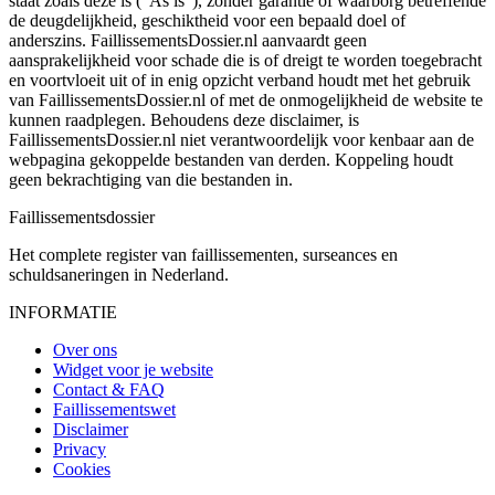
staat zoals deze is ("As is"), zonder garantie of waarborg betreffende
de deugdelijkheid, geschiktheid voor een bepaald doel of
anderszins. FaillissementsDossier.nl aanvaardt geen
aansprakelijkheid voor schade die is of dreigt te worden toegebracht
en voortvloeit uit of in enig opzicht verband houdt met het gebruik
van FaillissementsDossier.nl of met de onmogelijkheid de website te
kunnen raadplegen. Behoudens deze disclaimer, is
FaillissementsDossier.nl niet verantwoordelijk voor kenbaar aan de
webpagina gekoppelde bestanden van derden. Koppeling houdt
geen bekrachtiging van die bestanden in.
Faillissements
dossier
Het complete register van faillissementen, surseances en
schuldsaneringen in Nederland.
INFORMATIE
Over ons
Widget voor je website
Contact & FAQ
Faillissementswet
Disclaimer
Privacy
Cookies