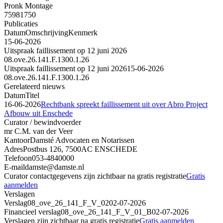
Pronk Montage
75981750
Publicaties
Datum
Omschrijving
Kenmerk
15-06-2026
Uitspraak faillissement op 12 juni 2026
08.ove.26.141.F.1300.1.26
Uitspraak faillissement op 12 juni 2026
15-06-2026
08.ove.26.141.F.1300.1.26
Gerelateerd nieuws
Datum
Titel
16-06-2026
Rechtbank spreekt faillissement uit over Abro Project
Afbouw uit Enschede
Curator / bewindvoerder
mr C.M. van der Veer
Kantoor
Damsté Advocaten en Notarissen
Adres
Postbus 126, 7500AC ENSCHEDE
Telefoon
053-4840000
E-mail
damste@damste.nl
Curator contactgegevens zijn zichtbaar na gratis registratie
Gratis
aanmelden
Verslagen
Verslag
08_ove_26_141_F_V_02
02-07-2026
Financieel verslag
08_ove_26_141_F_V_01_B
02-07-2026
Verslagen zijn zichtbaar na gratis registratie
Gratis aanmelden