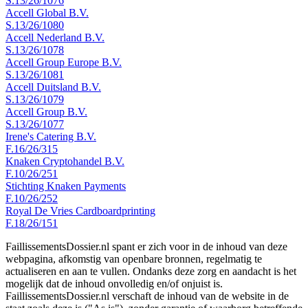
S.13/26/1076
Accell Global B.V.
S.13/26/1080
Accell Nederland B.V.
S.13/26/1078
Accell Group Europe B.V.
S.13/26/1081
Accell Duitsland B.V.
S.13/26/1079
Accell Group B.V.
S.13/26/1077
Irene's Catering B.V.
F.16/26/315
Knaken Cryptohandel B.V.
F.10/26/251
Stichting Knaken Payments
F.10/26/252
Royal De Vries Cardboardprinting
F.18/26/151
FaillissementsDossier.nl spant er zich voor in de inhoud van deze
webpagina, afkomstig van openbare bronnen, regelmatig te
actualiseren en aan te vullen. Ondanks deze zorg en aandacht is het
mogelijk dat de inhoud onvolledig en/of onjuist is.
FaillissementsDossier.nl verschaft de inhoud van de website in de