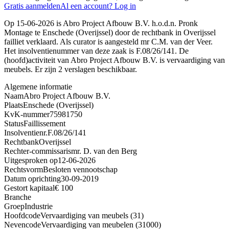
Gratis aanmelden
Al een account? Log in
Op 15-06-2026 is Abro Project Afbouw B.V. h.o.d.n. Pronk
Montage te Enschede (Overijssel) door de rechtbank in Overijssel
failliet verklaard. Als curator is aangesteld mr C.M. van der Veer.
Het insolventienummer van deze zaak is F.08/26/141. De
(hoofd)activiteit van Abro Project Afbouw B.V. is vervaardiging van
meubels. Er zijn 2 verslagen beschikbaar.
Algemene informatie
Naam
Abro Project Afbouw B.V.
Plaats
Enschede (Overijssel)
KvK-nummer
75981750
Status
Faillissement
Insolventienr.
F.08/26/141
Rechtbank
Overijssel
Rechter-commissaris
mr. D. van den Berg
Uitgesproken op
12-06-2026
Rechtsvorm
Besloten vennootschap
Datum oprichting
30-09-2019
Gestort kapitaal
€ 100
Branche
Groep
Industrie
Hoofdcode
Vervaardiging van meubels (31)
Nevencode
Vervaardiging van meubelen (31000)