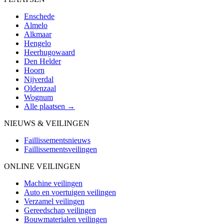
Enschede
Almelo
Alkmaar
Hengelo
Heerhugowaard
Den Helder
Hoorn
Nijverdal
Oldenzaal
Wognum
Alle plaatsen →
NIEUWS & VEILINGEN
Faillissementsnieuws
Faillissementsveilingen
ONLINE VEILINGEN
Machine veilingen
Auto en voertuigen veilingen
Verzamel veilingen
Gereedschap veilingen
Bouwmaterialen veilingen