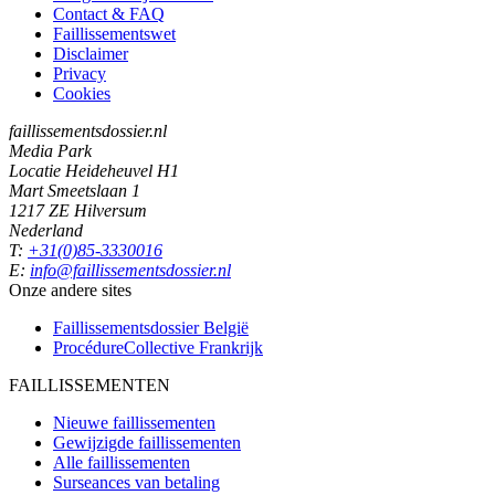
Contact & FAQ
Faillissementswet
Disclaimer
Privacy
Cookies
faillissementsdossier.nl
Media Park
Locatie Heideheuvel H1
Mart Smeetslaan 1
1217 ZE Hilversum
Nederland
T:
+31(0)85-3330016
E:
info@faillissementsdossier.nl
Onze andere sites
Faillissementsdossier
België
ProcédureCollective
Frankrijk
FAILLISSEMENTEN
Nieuwe faillissementen
Gewijzigde faillissementen
Alle faillissementen
Surseances van betaling