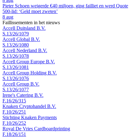
8 aug
Pieter Schoen weigerde €40 miljoen, ging failliet en werd Quote
500-lid: ‘Geld moet zweten’
8 aug
Faillissementen in het nieuws
Accell Duitsland B.V.
S.13/26/1079
Accell Global B.V.
S.13/26/1080
Accell Nederland B.V.
S.13/26/1078
Accell Group Europe B.V.
S.13/26/1081
Accell Group Holding B.V.
S.13/26/1076
Accell Group B.V.
S.13/26/1077
Irene's Catering B.V.
F.16/26/315
Knaken Cryptohandel B.V.
F.10/26/251
Stichting Knaken Payments
F.10/26/252
Royal De Vries Cardboardprinting
F.18/26/151