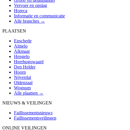
Groot- en detailhandel
Vervoer en opslag
Horeca
Informatie en communicatie
Alle branches →
PLAATSEN
Enschede
Almelo
Alkmaar
Hengelo
Heerhugowaard
Den Helder
Hoorn
Nijverdal
Oldenzaal
Wognum
Alle plaatsen →
NIEUWS & VEILINGEN
Faillissementsnieuws
Faillissementsveilingen
ONLINE VEILINGEN