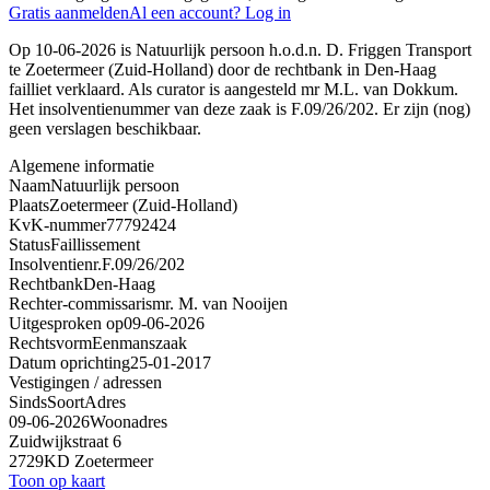
Gratis aanmelden
Al een account? Log in
Op 10-06-2026 is Natuurlijk persoon h.o.d.n. D. Friggen Transport
te Zoetermeer (Zuid-Holland) door de rechtbank in Den-Haag
failliet verklaard. Als curator is aangesteld mr M.L. van Dokkum.
Het insolventienummer van deze zaak is F.09/26/202. Er zijn (nog)
geen verslagen beschikbaar.
Algemene informatie
Naam
Natuurlijk persoon
Plaats
Zoetermeer (Zuid-Holland)
KvK-nummer
77792424
Status
Faillissement
Insolventienr.
F.09/26/202
Rechtbank
Den-Haag
Rechter-commissaris
mr. M. van Nooijen
Uitgesproken op
09-06-2026
Rechtsvorm
Eenmanszaak
Datum oprichting
25-01-2017
Vestigingen / adressen
Sinds
Soort
Adres
09-06-2026
Woonadres
Zuidwijkstraat 6
2729KD Zoetermeer
Toon op kaart