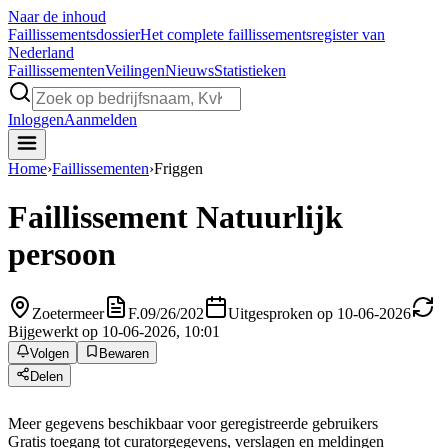
Naar de inhoud
Faillissements
dossier
Het complete faillissementsregister van
Nederland
Faillissementen
Veilingen
Nieuws
Statistieken
Inloggen
Aanmelden
Home
›
Faillissementen
›
Friggen
Faillissement
Natuurlijk
persoon
Zoetermeer
F.09/26/202
Uitgesproken op 10-06-2026
Bijgewerkt op 10-06-2026, 10:01
Volgen
Bewaren
Delen
Meer gegevens beschikbaar voor geregistreerde gebruikers
Gratis toegang tot curatorgegevens, verslagen en meldingen