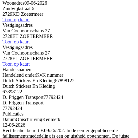
Woonadres
09-06-2026
Zuidwijkstraat 6
2729KD Zoetermeer
Toon op kaart
Vestigingsadres
Van Coehoornschans 27
2728ET ZOETERMEER
Toon op kaart
Vestigingsadres
Van Coehoornschans 27
2728ET ZOETERMEER
Toon op kaart
Handelsnamen
Handelend onder
KvK nummer
Dutch Stickers En Kleding
67898122
Dutch Stickers En Kleding
67898122
D. Friggen Transport
77792424
D. Friggen Transport
77792424
Publicaties
Datum
Omschrijving
Kenmerk
12-06-2026
Rectificatie: betreft F.09/26/202: In de eerder gepubliceerde
faillissementsmededeling is een onjuistheid opgenomen. De juiste