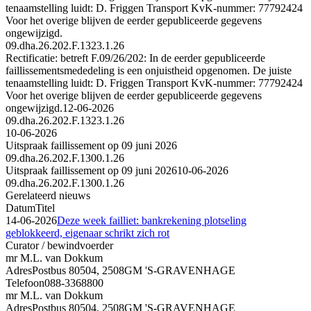
tenaamstelling luidt: D. Friggen Transport KvK-nummer: 77792424
Voor het overige blijven de eerder gepubliceerde gegevens
ongewijzigd.
09.dha.26.202.F.1323.1.26
Rectificatie: betreft F.09/26/202: In de eerder gepubliceerde
faillissementsmededeling is een onjuistheid opgenomen. De juiste
tenaamstelling luidt: D. Friggen Transport KvK-nummer: 77792424
Voor het overige blijven de eerder gepubliceerde gegevens
ongewijzigd.
12-06-2026
09.dha.26.202.F.1323.1.26
10-06-2026
Uitspraak faillissement op 09 juni 2026
09.dha.26.202.F.1300.1.26
Uitspraak faillissement op 09 juni 2026
10-06-2026
09.dha.26.202.F.1300.1.26
Gerelateerd nieuws
Datum
Titel
14-06-2026
Deze week failliet: bankrekening plotseling
geblokkeerd, eigenaar schrikt zich rot
Curator / bewindvoerder
mr M.L. van Dokkum
Adres
Postbus 80504, 2508GM 'S-GRAVENHAGE
Telefoon
088-3368800
mr M.L. van Dokkum
Adres
Postbus 80504, 2508GM 'S-GRAVENHAGE