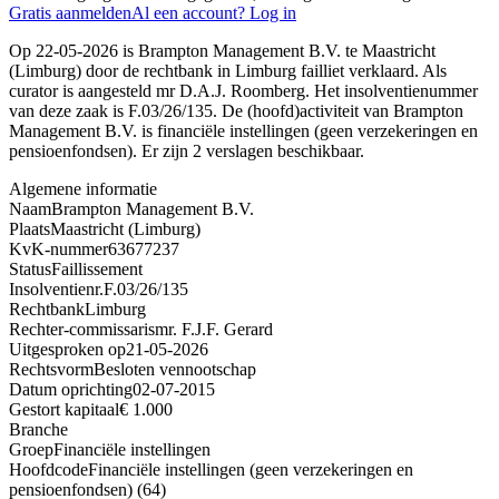
Gratis aanmelden
Al een account? Log in
Op 22-05-2026 is Brampton Management B.V. te Maastricht
(Limburg) door de rechtbank in Limburg failliet verklaard. Als
curator is aangesteld mr D.A.J. Roomberg. Het insolventienummer
van deze zaak is F.03/26/135. De (hoofd)activiteit van Brampton
Management B.V. is financiële instellingen (geen verzekeringen en
pensioenfondsen). Er zijn 2 verslagen beschikbaar.
Algemene informatie
Naam
Brampton Management B.V.
Plaats
Maastricht (Limburg)
KvK-nummer
63677237
Status
Faillissement
Insolventienr.
F.03/26/135
Rechtbank
Limburg
Rechter-commissaris
mr. F.J.F. Gerard
Uitgesproken op
21-05-2026
Rechtsvorm
Besloten vennootschap
Datum oprichting
02-07-2015
Gestort kapitaal
€ 1.000
Branche
Groep
Financiële instellingen
Hoofdcode
Financiële instellingen (geen verzekeringen en
pensioenfondsen) (64)