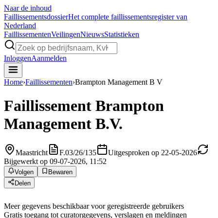
Naar de inhoud
Faillissements
dossier
Het complete faillissementsregister van
Nederland
Faillissementen
Veilingen
Nieuws
Statistieken
Inloggen
Aanmelden
Home
›
Faillissementen
›
Brampton Management B V
Faillissement
Brampton
Management B.V.
Maastricht
F.03/26/135
Uitgesproken op 22-05-2026
Bijgewerkt op 09-07-2026, 11:52
Volgen
Bewaren
Delen
Meer gegevens beschikbaar voor geregistreerde gebruikers
Gratis toegang tot curatorgegevens, verslagen en meldingen