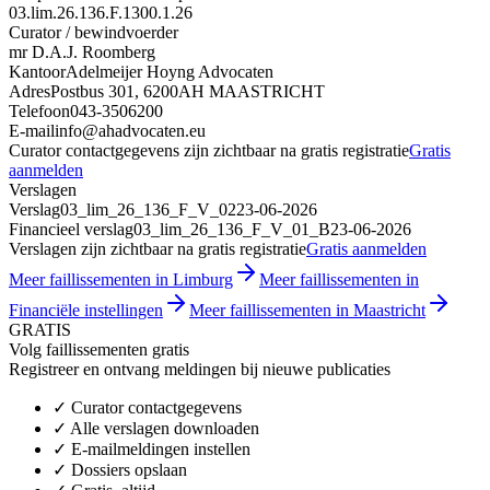
03.lim.26.136.F.1300.1.26
Curator / bewindvoerder
mr D.A.J. Roomberg
Kantoor
Adelmeijer Hoyng Advocaten
Adres
Postbus 301, 6200AH MAASTRICHT
Telefoon
043-3506200
E-mail
info@ahadvocaten.eu
Curator contactgegevens zijn zichtbaar na gratis registratie
Gratis
aanmelden
Verslagen
Verslag
03_lim_26_136_F_V_02
23-06-2026
Financieel verslag
03_lim_26_136_F_V_01_B
23-06-2026
Verslagen zijn zichtbaar na gratis registratie
Gratis aanmelden
Meer faillissementen in Limburg
Meer faillissementen in
Financiële instellingen
Meer faillissementen in Maastricht
GRATIS
Volg faillissementen gratis
Registreer en ontvang meldingen bij nieuwe publicaties
✓
Curator contactgegevens
✓
Alle verslagen downloaden
✓
E-mailmeldingen instellen
✓
Dossiers opslaan