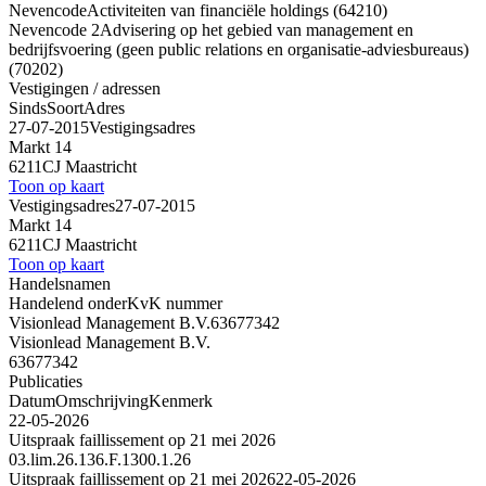
Nevencode
Activiteiten van financiële holdings (64210)
Nevencode 2
Advisering op het gebied van management en
bedrijfsvoering (geen public relations en organisatie-adviesbureaus)
(70202)
Vestigingen / adressen
Sinds
Soort
Adres
27-07-2015
Vestigingsadres
Markt 14
6211CJ Maastricht
Toon op kaart
Vestigingsadres
27-07-2015
Markt 14
6211CJ Maastricht
Toon op kaart
Handelsnamen
Handelend onder
KvK nummer
Visionlead Management B.V.
63677342
Visionlead Management B.V.
63677342
Publicaties
Datum
Omschrijving
Kenmerk
22-05-2026
Uitspraak faillissement op 21 mei 2026
03.lim.26.136.F.1300.1.26
Uitspraak faillissement op 21 mei 2026
22-05-2026