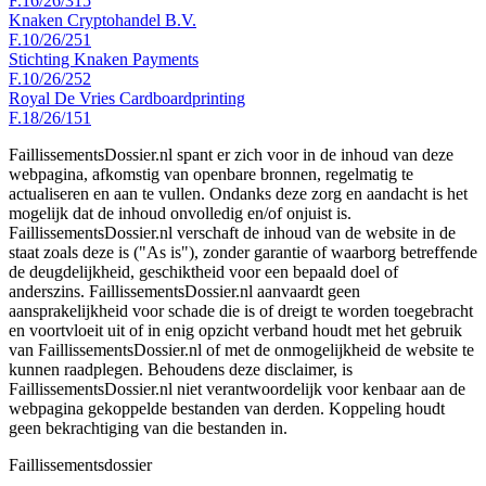
F.16/26/315
Knaken Cryptohandel B.V.
F.10/26/251
Stichting Knaken Payments
F.10/26/252
Royal De Vries Cardboardprinting
F.18/26/151
FaillissementsDossier.nl spant er zich voor in de inhoud van deze
webpagina, afkomstig van openbare bronnen, regelmatig te
actualiseren en aan te vullen. Ondanks deze zorg en aandacht is het
mogelijk dat de inhoud onvolledig en/of onjuist is.
FaillissementsDossier.nl verschaft de inhoud van de website in de
staat zoals deze is ("As is"), zonder garantie of waarborg betreffende
de deugdelijkheid, geschiktheid voor een bepaald doel of
anderszins. FaillissementsDossier.nl aanvaardt geen
aansprakelijkheid voor schade die is of dreigt te worden toegebracht
en voortvloeit uit of in enig opzicht verband houdt met het gebruik
van FaillissementsDossier.nl of met de onmogelijkheid de website te
kunnen raadplegen. Behoudens deze disclaimer, is
FaillissementsDossier.nl niet verantwoordelijk voor kenbaar aan de
webpagina gekoppelde bestanden van derden. Koppeling houdt
geen bekrachtiging van die bestanden in.
Faillissements
dossier