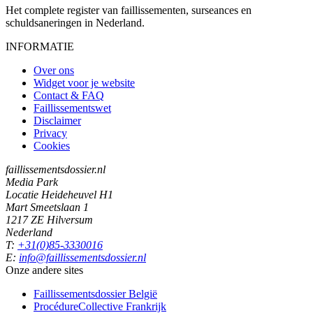
Het complete register van faillissementen, surseances en
schuldsaneringen in Nederland.
INFORMATIE
Over ons
Widget voor je website
Contact & FAQ
Faillissementswet
Disclaimer
Privacy
Cookies
faillissementsdossier.nl
Media Park
Locatie Heideheuvel H1
Mart Smeetslaan 1
1217 ZE Hilversum
Nederland
T:
+31(0)85-3330016
E:
info@faillissementsdossier.nl
Onze andere sites
Faillissementsdossier
België
ProcédureCollective
Frankrijk