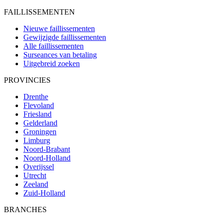
FAILLISSEMENTEN
Nieuwe faillissementen
Gewijzigde faillissementen
Alle faillissementen
Surseances van betaling
Uitgebreid zoeken
PROVINCIES
Drenthe
Flevoland
Friesland
Gelderland
Groningen
Limburg
Noord-Brabant
Noord-Holland
Overijssel
Utrecht
Zeeland
Zuid-Holland
BRANCHES