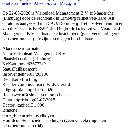
Gratis aanmelden
Al een account? Log in
Op 22-05-2026 is Visionlead Management B.V. te Maastricht
(Limburg) door de rechtbank in Limburg failliet verklaard. Als
curator is aangesteld mr D.A.J. Roomberg. Het insolventienummer
van deze zaak is F.03/26/136. De (hoofd)activiteit van Visionlead
Management B.V. is financiële instellingen (geen verzekeringen en
pensioenfondsen). Er zijn 2 verslagen beschikbaar.
Algemene informatie
Naam
Visionlead Management B.V.
Plaats
Maastricht (Limburg)
KvK-nummer
63677342
Status
Faillissement
Insolventienr.
F.03/26/136
Rechtbank
Limburg
Rechter-commissaris
mr. F.J.F. Gerard
Uitgesproken op
21-05-2026
Rechtsvorm
Besloten vennootschap
Datum oprichting
02-07-2015
Gestort kapitaal
€ 1.000
Branche
Groep
Financiële instellingen
Hoofdcode
Financiële instellingen (geen verzekeringen en
pensioenfondsen) (64)