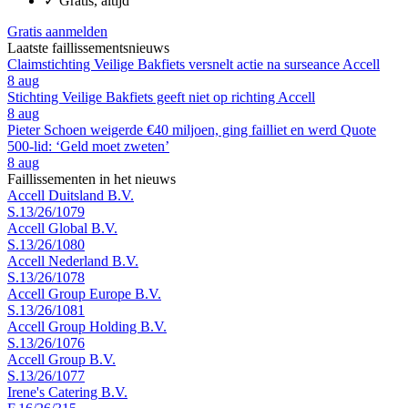
✓
Gratis, altijd
Gratis aanmelden
Laatste faillissementsnieuws
Claimstichting Veilige Bakfiets versnelt actie na surseance Accell
8 aug
Stichting Veilige Bakfiets geeft niet op richting Accell
8 aug
Pieter Schoen weigerde €40 miljoen, ging failliet en werd Quote
500-lid: ‘Geld moet zweten’
8 aug
Faillissementen in het nieuws
Accell Duitsland B.V.
S.13/26/1079
Accell Global B.V.
S.13/26/1080
Accell Nederland B.V.
S.13/26/1078
Accell Group Europe B.V.
S.13/26/1081
Accell Group Holding B.V.
S.13/26/1076
Accell Group B.V.
S.13/26/1077
Irene's Catering B.V.