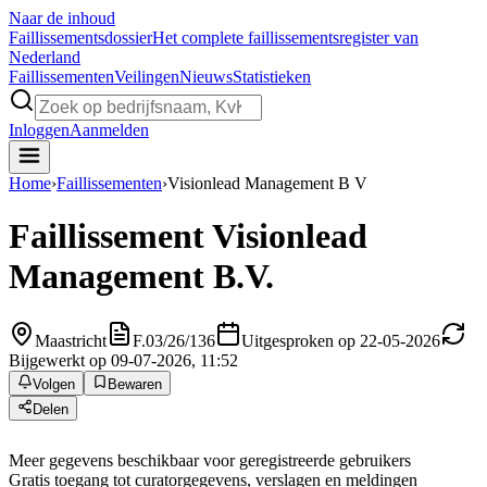
Naar de inhoud
Faillissements
dossier
Het complete faillissementsregister van
Nederland
Faillissementen
Veilingen
Nieuws
Statistieken
Inloggen
Aanmelden
Home
›
Faillissementen
›
Visionlead Management B V
Faillissement
Visionlead
Management B.V.
Maastricht
F.03/26/136
Uitgesproken op 22-05-2026
Bijgewerkt op 09-07-2026, 11:52
Volgen
Bewaren
Delen
Meer gegevens beschikbaar voor geregistreerde gebruikers
Gratis toegang tot curatorgegevens, verslagen en meldingen