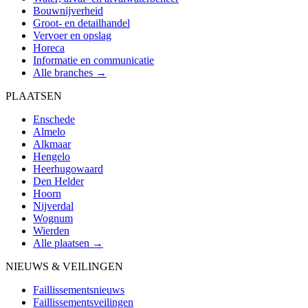
Bouwnijverheid
Groot- en detailhandel
Vervoer en opslag
Horeca
Informatie en communicatie
Alle branches →
PLAATSEN
Enschede
Almelo
Alkmaar
Hengelo
Heerhugowaard
Den Helder
Hoorn
Nijverdal
Wognum
Wierden
Alle plaatsen →
NIEUWS & VEILINGEN
Faillissementsnieuws
Faillissementsveilingen