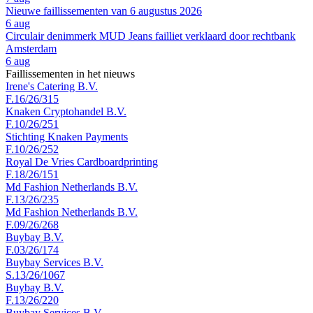
Nieuwe faillissementen van 6 augustus 2026
6 aug
Circulair denimmerk MUD Jeans failliet verklaard door rechtbank
Amsterdam
6 aug
Faillissementen in het nieuws
Irene's Catering B.V.
F.16/26/315
Knaken Cryptohandel B.V.
F.10/26/251
Stichting Knaken Payments
F.10/26/252
Royal De Vries Cardboardprinting
F.18/26/151
Md Fashion Netherlands B.V.
F.13/26/235
Md Fashion Netherlands B.V.
F.09/26/268
Buybay B.V.
F.03/26/174
Buybay Services B.V.
S.13/26/1067
Buybay B.V.
F.13/26/220
Buybay Services B.V.