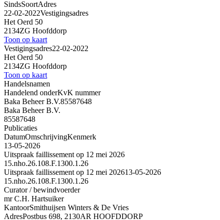
Sinds
Soort
Adres
22-02-2022
Vestigingsadres
Het Oerd 50
2134ZG Hoofddorp
Toon op kaart
Vestigingsadres
22-02-2022
Het Oerd 50
2134ZG Hoofddorp
Toon op kaart
Handelsnamen
Handelend onder
KvK nummer
Baka Beheer B.V.
85587648
Baka Beheer B.V.
85587648
Publicaties
Datum
Omschrijving
Kenmerk
13-05-2026
Uitspraak faillissement op 12 mei 2026
15.nho.26.108.F.1300.1.26
Uitspraak faillissement op 12 mei 2026
13-05-2026
15.nho.26.108.F.1300.1.26
Curator / bewindvoerder
mr C.H. Hartsuiker
Kantoor
Smithuijsen Winters & De Vries
Adres
Postbus 698, 2130AR HOOFDDORP