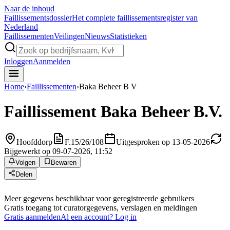
Naar de inhoud
Faillissements
dossier
Het complete faillissementsregister van
Nederland
Faillissementen
Veilingen
Nieuws
Statistieken
Inloggen
Aanmelden
Home
›
Faillissementen
›
Baka Beheer B V
Faillissement
Baka Beheer B.V.
Hoofddorp
F.15/26/108
Uitgesproken op 13-05-2026
Bijgewerkt op 09-07-2026, 11:52
Volgen
Bewaren
Delen
Meer gegevens beschikbaar voor geregistreerde gebruikers
Gratis toegang tot curatorgegevens, verslagen en meldingen
Gratis aanmelden
Al een account? Log in