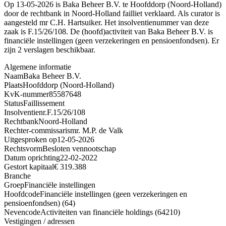
Op 13-05-2026 is Baka Beheer B.V. te Hoofddorp (Noord-Holland)
door de rechtbank in Noord-Holland failliet verklaard. Als curator is
aangesteld mr C.H. Hartsuiker. Het insolventienummer van deze
zaak is F.15/26/108. De (hoofd)activiteit van Baka Beheer B.V. is
financiële instellingen (geen verzekeringen en pensioenfondsen). Er
zijn 2 verslagen beschikbaar.
Algemene informatie
Naam
Baka Beheer B.V.
Plaats
Hoofddorp (Noord-Holland)
KvK-nummer
85587648
Status
Faillissement
Insolventienr.
F.15/26/108
Rechtbank
Noord-Holland
Rechter-commissaris
mr. M.P. de Valk
Uitgesproken op
12-05-2026
Rechtsvorm
Besloten vennootschap
Datum oprichting
22-02-2022
Gestort kapitaal
€ 319.388
Branche
Groep
Financiële instellingen
Hoofdcode
Financiële instellingen (geen verzekeringen en
pensioenfondsen) (64)
Nevencode
Activiteiten van financiële holdings (64210)
Vestigingen / adressen