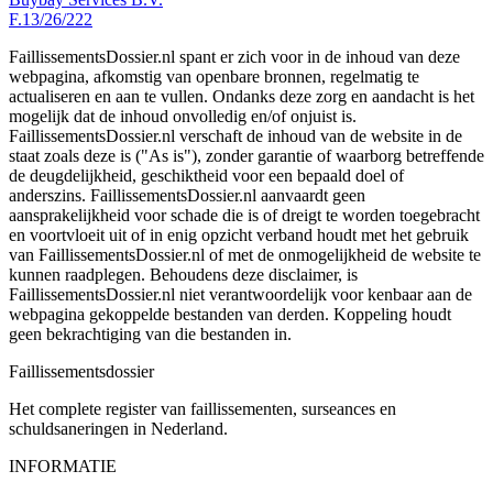
F.13/26/222
FaillissementsDossier.nl spant er zich voor in de inhoud van deze
webpagina, afkomstig van openbare bronnen, regelmatig te
actualiseren en aan te vullen. Ondanks deze zorg en aandacht is het
mogelijk dat de inhoud onvolledig en/of onjuist is.
FaillissementsDossier.nl verschaft de inhoud van de website in de
staat zoals deze is ("As is"), zonder garantie of waarborg betreffende
de deugdelijkheid, geschiktheid voor een bepaald doel of
anderszins. FaillissementsDossier.nl aanvaardt geen
aansprakelijkheid voor schade die is of dreigt te worden toegebracht
en voortvloeit uit of in enig opzicht verband houdt met het gebruik
van FaillissementsDossier.nl of met de onmogelijkheid de website te
kunnen raadplegen. Behoudens deze disclaimer, is
FaillissementsDossier.nl niet verantwoordelijk voor kenbaar aan de
webpagina gekoppelde bestanden van derden. Koppeling houdt
geen bekrachtiging van die bestanden in.
Faillissements
dossier
Het complete register van faillissementen, surseances en
schuldsaneringen in Nederland.
INFORMATIE