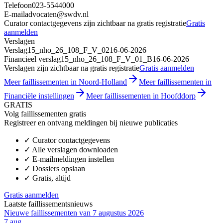
Telefoon
023-5544000
E-mail
advocaten@swdv.nl
Curator contactgegevens zijn zichtbaar na gratis registratie
Gratis
aanmelden
Verslagen
Verslag
15_nho_26_108_F_V_02
16-06-2026
Financieel verslag
15_nho_26_108_F_V_01_B
16-06-2026
Verslagen zijn zichtbaar na gratis registratie
Gratis aanmelden
Meer faillissementen in Noord-Holland
Meer faillissementen in
Financiële instellingen
Meer faillissementen in Hoofddorp
GRATIS
Volg faillissementen gratis
Registreer en ontvang meldingen bij nieuwe publicaties
✓
Curator contactgegevens
✓
Alle verslagen downloaden
✓
E-mailmeldingen instellen
✓
Dossiers opslaan
✓
Gratis, altijd
Gratis aanmelden
Laatste faillissementsnieuws
Nieuwe faillissementen van 7 augustus 2026
7 aug