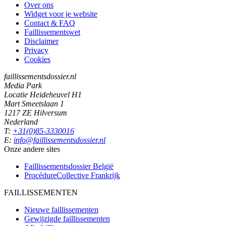
Over ons
Widget voor je website
Contact & FAQ
Faillissementswet
Disclaimer
Privacy
Cookies
faillissementsdossier.nl
Media Park
Locatie Heideheuvel H1
Mart Smeetslaan 1
1217 ZE Hilversum
Nederland
T:
+31(0)85-3330016
E:
info@faillissementsdossier.nl
Onze andere sites
Faillissementsdossier
België
ProcédureCollective
Frankrijk
FAILLISSEMENTEN
Nieuwe faillissementen
Gewijzigde faillissementen