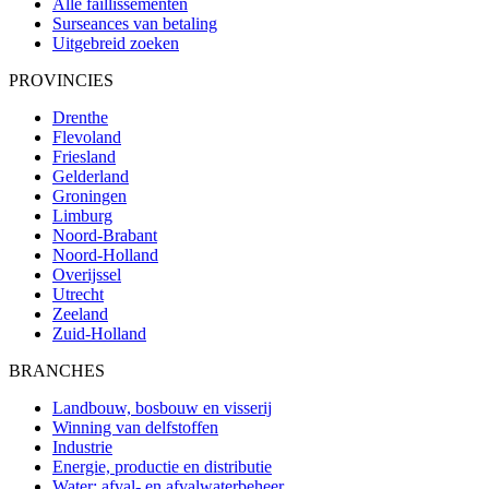
Alle faillissementen
Surseances van betaling
Uitgebreid zoeken
PROVINCIES
Drenthe
Flevoland
Friesland
Gelderland
Groningen
Limburg
Noord-Brabant
Noord-Holland
Overijssel
Utrecht
Zeeland
Zuid-Holland
BRANCHES
Landbouw, bosbouw en visserij
Winning van delfstoffen
Industrie
Energie, productie en distributie
Water; afval- en afvalwaterbeheer