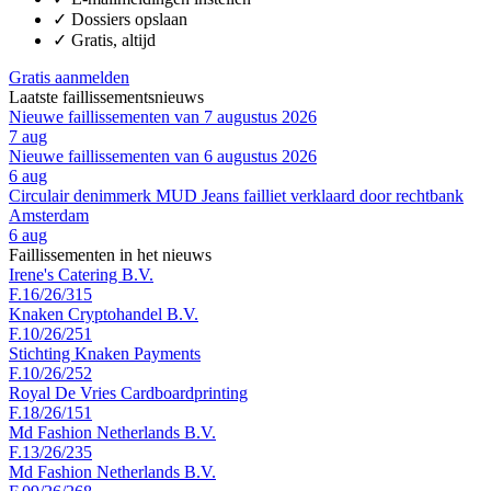
✓
Dossiers opslaan
✓
Gratis, altijd
Gratis aanmelden
Laatste faillissementsnieuws
Nieuwe faillissementen van 7 augustus 2026
7 aug
Nieuwe faillissementen van 6 augustus 2026
6 aug
Circulair denimmerk MUD Jeans failliet verklaard door rechtbank
Amsterdam
6 aug
Faillissementen in het nieuws
Irene's Catering B.V.
F.16/26/315
Knaken Cryptohandel B.V.
F.10/26/251
Stichting Knaken Payments
F.10/26/252
Royal De Vries Cardboardprinting
F.18/26/151
Md Fashion Netherlands B.V.
F.13/26/235
Md Fashion Netherlands B.V.