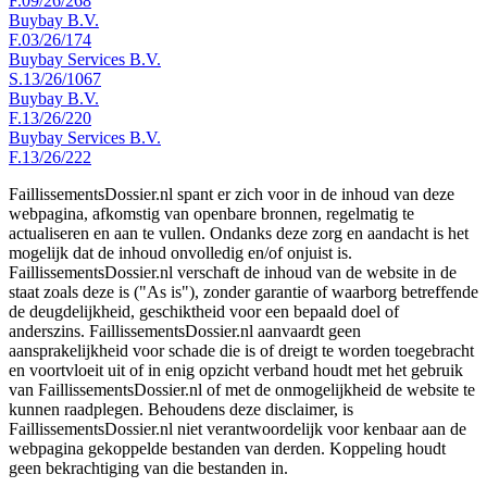
F.09/26/268
Buybay B.V.
F.03/26/174
Buybay Services B.V.
S.13/26/1067
Buybay B.V.
F.13/26/220
Buybay Services B.V.
F.13/26/222
FaillissementsDossier.nl spant er zich voor in de inhoud van deze
webpagina, afkomstig van openbare bronnen, regelmatig te
actualiseren en aan te vullen. Ondanks deze zorg en aandacht is het
mogelijk dat de inhoud onvolledig en/of onjuist is.
FaillissementsDossier.nl verschaft de inhoud van de website in de
staat zoals deze is ("As is"), zonder garantie of waarborg betreffende
de deugdelijkheid, geschiktheid voor een bepaald doel of
anderszins. FaillissementsDossier.nl aanvaardt geen
aansprakelijkheid voor schade die is of dreigt te worden toegebracht
en voortvloeit uit of in enig opzicht verband houdt met het gebruik
van FaillissementsDossier.nl of met de onmogelijkheid de website te
kunnen raadplegen. Behoudens deze disclaimer, is
FaillissementsDossier.nl niet verantwoordelijk voor kenbaar aan de
webpagina gekoppelde bestanden van derden. Koppeling houdt
geen bekrachtiging van die bestanden in.