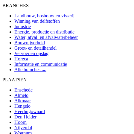
BRANCHES
Landbouw, bosbouw en visserij
Winning van delfstoffen
Industrie
Energie, productie en distributie
Water; afval- en afvalwaterbeheer
Bouwnijverheid
Groot- en detailhandel
Vervoer en opslag
Horeca
Informatie en communicatie
Alle branches →
PLAATSEN
Enschede
Almelo
Alkmaar
Hengelo
Heerhugowaard
Den Helder
Hoorn
Nijverdal
Wognum