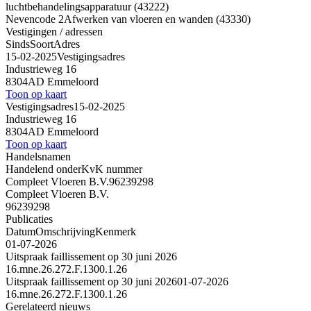
luchtbehandelingsapparatuur (43222)
Nevencode 2
Afwerken van vloeren en wanden (43330)
Vestigingen / adressen
Sinds
Soort
Adres
15-02-2025
Vestigingsadres
Industrieweg 16
8304AD Emmeloord
Toon op kaart
Vestigingsadres
15-02-2025
Industrieweg 16
8304AD Emmeloord
Toon op kaart
Handelsnamen
Handelend onder
KvK nummer
Compleet Vloeren B.V.
96239298
Compleet Vloeren B.V.
96239298
Publicaties
Datum
Omschrijving
Kenmerk
01-07-2026
Uitspraak faillissement op 30 juni 2026
16.mne.26.272.F.1300.1.26
Uitspraak faillissement op 30 juni 2026
01-07-2026
16.mne.26.272.F.1300.1.26
Gerelateerd nieuws