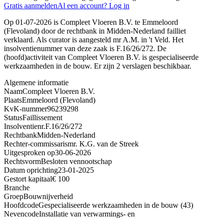
Gratis aanmelden
Al een account? Log in
Op 01-07-2026 is Compleet Vloeren B.V. te Emmeloord
(Flevoland) door de rechtbank in Midden-Nederland failliet
verklaard. Als curator is aangesteld mr A.M. in 't Veld. Het
insolventienummer van deze zaak is F.16/26/272. De
(hoofd)activiteit van Compleet Vloeren B.V. is gespecialiseerde
werkzaamheden in de bouw. Er zijn 2 verslagen beschikbaar.
Algemene informatie
Naam
Compleet Vloeren B.V.
Plaats
Emmeloord (Flevoland)
KvK-nummer
96239298
Status
Faillissement
Insolventienr.
F.16/26/272
Rechtbank
Midden-Nederland
Rechter-commissaris
mr. K.G. van de Streek
Uitgesproken op
30-06-2026
Rechtsvorm
Besloten vennootschap
Datum oprichting
23-01-2025
Gestort kapitaal
€ 100
Branche
Groep
Bouwnijverheid
Hoofdcode
Gespecialiseerde werkzaamheden in de bouw (43)
Nevencode
Installatie van verwarmings- en