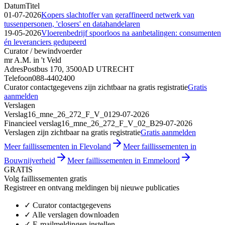
Datum
Titel
01-07-2026
Kopers slachtoffer van geraffineerd netwerk van
tussenpersonen, 'closers' en datahandelaren
19-05-2026
Vloerenbedrijf spoorloos na aanbetalingen: consumenten
én leveranciers gedupeerd
Curator / bewindvoerder
mr A.M. in 't Veld
Adres
Postbus 170, 3500AD UTRECHT
Telefoon
088-4402400
Curator contactgegevens zijn zichtbaar na gratis registratie
Gratis
aanmelden
Verslagen
Verslag
16_mne_26_272_F_V_01
29-07-2026
Financieel verslag
16_mne_26_272_F_V_02_B
29-07-2026
Verslagen zijn zichtbaar na gratis registratie
Gratis aanmelden
Meer faillissementen in Flevoland
Meer faillissementen in
Bouwnijverheid
Meer faillissementen in Emmeloord
GRATIS
Volg faillissementen gratis
Registreer en ontvang meldingen bij nieuwe publicaties
✓
Curator contactgegevens
✓
Alle verslagen downloaden
✓
E-mailmeldingen instellen