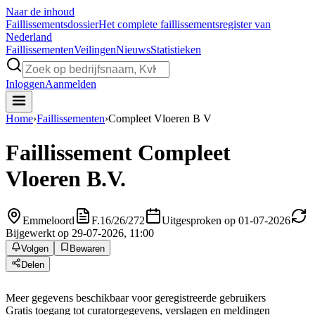
Naar de inhoud
Faillissements
dossier
Het complete faillissementsregister van
Nederland
Faillissementen
Veilingen
Nieuws
Statistieken
Inloggen
Aanmelden
Home
›
Faillissementen
›
Compleet Vloeren B V
Faillissement
Compleet
Vloeren B.V.
Emmeloord
F.16/26/272
Uitgesproken op 01-07-2026
Bijgewerkt op 29-07-2026, 11:00
Volgen
Bewaren
Delen
Meer gegevens beschikbaar voor geregistreerde gebruikers
Gratis toegang tot curatorgegevens, verslagen en meldingen