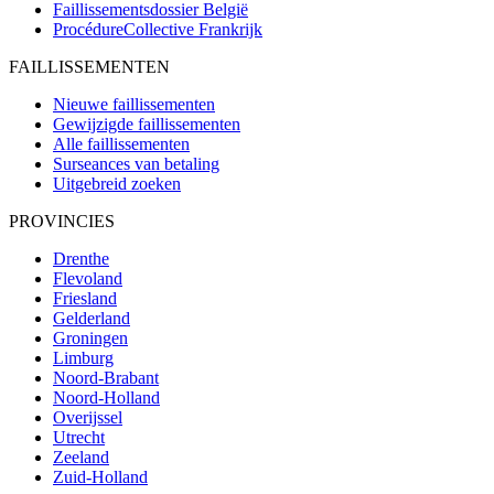
Faillissementsdossier
België
ProcédureCollective
Frankrijk
FAILLISSEMENTEN
Nieuwe faillissementen
Gewijzigde faillissementen
Alle faillissementen
Surseances van betaling
Uitgebreid zoeken
PROVINCIES
Drenthe
Flevoland
Friesland
Gelderland
Groningen
Limburg
Noord-Brabant
Noord-Holland
Overijssel
Utrecht
Zeeland
Zuid-Holland