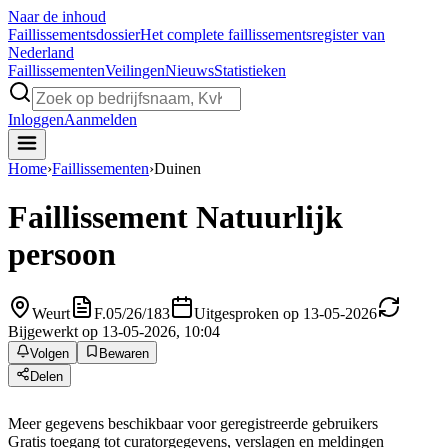
Naar de inhoud
Faillissements
dossier
Het complete faillissementsregister van
Nederland
Faillissementen
Veilingen
Nieuws
Statistieken
Inloggen
Aanmelden
Home
›
Faillissementen
›
Duinen
Faillissement
Natuurlijk
persoon
Weurt
F.05/26/183
Uitgesproken op 13-05-2026
Bijgewerkt op 13-05-2026, 10:04
Volgen
Bewaren
Delen
Meer gegevens beschikbaar voor geregistreerde gebruikers
Gratis toegang tot curatorgegevens, verslagen en meldingen