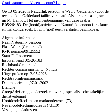
Gratis aanmelden
Al een account? Log in
Op 13-05-2026 is Natuurlijk persoon te Weurt (Gelderland) door de
rechtbank in Gelderland failliet verklaard. Als curator is aangesteld
mr M. Hamidy. Het insolventienummer van deze zaak is
F.05/26/183. De (hoofd)activiteit van Natuurlijk persoon is reclame
en marktonderzoek. Er zijn (nog) geen verslagen beschikbaar.
Algemene informatie
Naam
Natuurlijk persoon
Plaats
Weurt (Gelderland)
KvK-nummer
09125552
Status
Faillissement
Insolventienr.
F.05/26/183
Rechtbank
Gelderland
Rechter-commissaris
mr. O. Nijhuis
Uitgesproken op
12-05-2026
Rechtsvorm
Eenmanszaak
Datum oprichting
07-01-2002
Branche
Groep
Advisering, onderzoek en overige specialistische zakelijke
dienstverlening
Hoofdcode
Reclame en marktonderzoek (73)
Nevencode
Reclamebureaus (73110)
Vestigingen / adressen