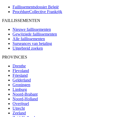
Faillissementsdossier
België
ProcédureCollective
Frankrijk
FAILLISSEMENTEN
Nieuwe faillissementen
Gewijzigde faillissementen
Alle faillissementen
Surseances van betaling
Uitgebreid zoeken
PROVINCIES
Drenthe
Flevoland
Friesland
Gelderland
Groningen
Limburg
Noord-Brabant
Noord-Holland
Overijssel
Utrecht
Zeeland