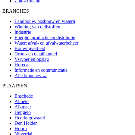
Zuid-Holland
BRANCHES
Landbouw, bosbouw en visserij
Winning van delfstoffen
Industrie
Energie, productie en distributie
Water; afval- en afvalwaterbeheer
Bouwnijverheid
Groot- en detailhandel
Vervoer en opslag
Horeca
Informatie en communicatie
Alle branches →
PLAATSEN
Enschede
Almelo
Alkmaar
Hengelo
Heerhugowaard
Den Helder
Hoorn
Nijverdal