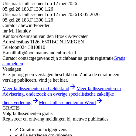
Uitspraak faillissement op 12 mei 2026
05.gel.26.183.F.1300.1.26
Uitspraak faillissement op 12 mei 2026
13-05-2026
05.gel.26.183.F.1300.1.26
Curator / bewindvoerder
mr M. Hamidy
Kantoor
Poelmann van den Broek Advocaten
Adres
Postbus 1126, 6501BC NIJMEGEN
Telefoon
024-3810810
E-mail
info@poelmannvandenbroek.nl
Curator contactgegevens zijn zichtbaar na gratis registratie
Gratis
aanmelden
Verslagen
Er zijn nog geen verslagen beschikbaar. Zodra de curator een
verslag publiceert, vind je het hier.
Meer faillissementen in Gelderland
Meer faillissementen in
Advisering, onderzoek en overige specialistische zakelijke
dienstverlening
Meer faillissementen in Weurt
GRATIS
Volg faillissementen gratis
Registreer en ontvang meldingen bij nieuwe publicaties
✓
Curator contactgegevens
✓
Alle verslagen downloaden