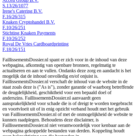
Accell Group B.V.
S.13/26/1077
Irene's Catering B.V.
F.16/26/315
Knaken Cryptohandel B.V.
F.10/26/251
Stichting Knaken Payments
F.10/26/252
Royal De Vries Cardboardprinting
F.18/26/151
FaillissementsDossier.nl spant er zich voor in de inhoud van deze
webpagina, afkomstig van openbare bronnen, regelmatig te
actualiseren en aan te vullen. Ondanks deze zorg en aandacht is het
mogelijk dat de inhoud onvolledig en/of onjuist is.
FaillissementsDossier.nl verschaft de inhoud van de website in de
staat zoals deze is ("As is"), zonder garantie of waarborg betreffende
de deugdelijkheid, geschiktheid voor een bepaald doel of
anderszins. FaillissementsDossier.nl aanvaardt geen
aansprakelijkheid voor schade die is of dreigt te worden toegebracht
en voortvloeit uit of in enig opzicht verband houdt met het gebruik
van FaillissementsDossier.nl of met de onmogelijkheid de website te
kunnen raadplegen. Behoudens deze disclaimer, is
FaillissementsDossier.nl niet verantwoordelijk voor kenbaar aan de
webpagina gekoppelde bestanden van derden. Koppeling houdt