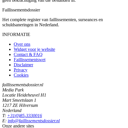
geen bekrachtiging van die bestanden in.
Faillissements
dossier
Het complete register van faillissementen, surseances en
schuldsaneringen in Nederland.
INFORMATIE
Over ons
Widget voor je website
Contact & FAQ
Faillissementswet
Disclaimer
Privacy
Cookies
faillissementsdossier.nl
Media Park
Locatie Heideheuvel H1
Mart Smeetslaan 1
1217 ZE Hilversum
Nederland
T:
+31(0)85-3330016
E:
info@faillissementsdossier.nl
Onze andere sites