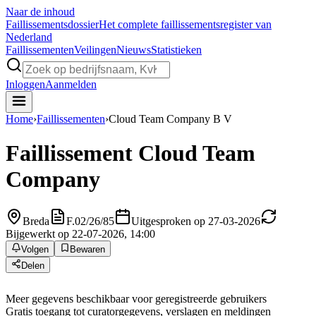
Naar de inhoud
Faillissements
dossier
Het complete faillissementsregister van
Nederland
Faillissementen
Veilingen
Nieuws
Statistieken
Inloggen
Aanmelden
Home
›
Faillissementen
›
Cloud Team Company B V
Faillissement
Cloud Team
Company
Breda
F.02/26/85
Uitgesproken op 27-03-2026
Bijgewerkt op 22-07-2026, 14:00
Volgen
Bewaren
Delen
Meer gegevens beschikbaar voor geregistreerde gebruikers
Gratis toegang tot curatorgegevens, verslagen en meldingen