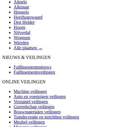
Almelo
Alkmaar
Hengelo
Heerhugowaard
Den Helder
Hoorn
Nijverdal
Wognum
Wierden
Alle plaatsen →
NIEUWS & VEILINGEN
Faillissementsnieuws
Faillissementsveilingen
ONLINE VEILINGEN
Machine veilingen
Auto en voertuigen veilingen
Verzamel veilingen
Gereedschap veilingen
Bouwmaterialen veilingen
Tuindecoratie en inrichting veilingen
Meubel veilingen