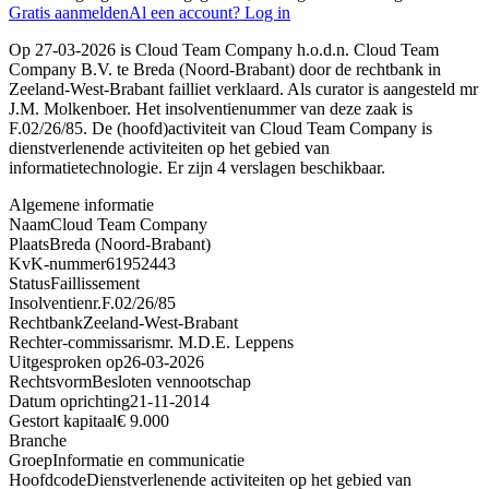
Gratis aanmelden
Al een account? Log in
Op 27-03-2026 is Cloud Team Company h.o.d.n. Cloud Team
Company B.V. te Breda (Noord-Brabant) door de rechtbank in
Zeeland-West-Brabant failliet verklaard. Als curator is aangesteld mr
J.M. Molkenboer. Het insolventienummer van deze zaak is
F.02/26/85. De (hoofd)activiteit van Cloud Team Company is
dienstverlenende activiteiten op het gebied van
informatietechnologie. Er zijn 4 verslagen beschikbaar.
Algemene informatie
Naam
Cloud Team Company
Plaats
Breda (Noord-Brabant)
KvK-nummer
61952443
Status
Faillissement
Insolventienr.
F.02/26/85
Rechtbank
Zeeland-West-Brabant
Rechter-commissaris
mr. M.D.E. Leppens
Uitgesproken op
26-03-2026
Rechtsvorm
Besloten vennootschap
Datum oprichting
21-11-2014
Gestort kapitaal
€ 9.000
Branche
Groep
Informatie en communicatie
Hoofdcode
Dienstverlenende activiteiten op het gebied van