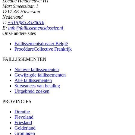
Locatie Heideheuvel H1
Mart Smeetslaan 1
1217 ZE Hilversum
Nederland
T:
+31(0)85-3330016
E:
info@faillissementsdossier.nl
Onze andere sites
Faillissementsdossier
België
ProcédureCollective
Frankrijk
FAILLISSEMENTEN
Nieuwe faillissementen
Gewijzigde faillissementen
Alle faillissementen
Surseances van betaling
Uitgebreid zoeken
PROVINCIES
Drenthe
Flevoland
Friesland
Gelderland
Groningen