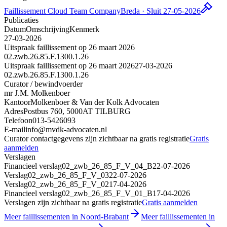
Faillissement Cloud Team Company
Breda · Sluit 27-05-2026
Publicaties
Datum
Omschrijving
Kenmerk
27-03-2026
Uitspraak faillissement op 26 maart 2026
02.zwb.26.85.F.1300.1.26
Uitspraak faillissement op 26 maart 2026
27-03-2026
02.zwb.26.85.F.1300.1.26
Curator / bewindvoerder
mr J.M. Molkenboer
Kantoor
Molkenboer & Van der Kolk Advocaten
Adres
Postbus 760, 5000AT TILBURG
Telefoon
013-5426093
E-mail
info@mvdk-advocaten.nl
Curator contactgegevens zijn zichtbaar na gratis registratie
Gratis
aanmelden
Verslagen
Financieel verslag
02_zwb_26_85_F_V_04_B
22-07-2026
Verslag
02_zwb_26_85_F_V_03
22-07-2026
Verslag
02_zwb_26_85_F_V_02
17-04-2026
Financieel verslag
02_zwb_26_85_F_V_01_B
17-04-2026
Verslagen zijn zichtbaar na gratis registratie
Gratis aanmelden
Meer faillissementen in Noord-Brabant
Meer faillissementen in