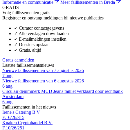
Informatie en communicatie
Meer faillissementen in Breda
GRATIS
Volg faillissementen gratis
Registreer en ontvang meldingen bij nieuwe publicaties
✓
Curator contactgegevens
✓
Alle verslagen downloaden
✓
E-mailmeldingen instellen
✓
Dossiers opslaan
✓
Gratis, altijd
Gratis aanmelden
Laatste faillissementsnieuws
Nieuwe faillissementen van 7 augustus 2026
7 aug
Nieuwe faillissementen van 6 augustus 2026
6 aug
Circulair denimmerk MUD Jeans failliet verklaard door rechtbank
Amsterdam
6 aug
Faillissementen in het nieuws
Irene's Catering B.V.
F.16/26/315
Knaken Cryptohandel B.V.
F.10/26/251