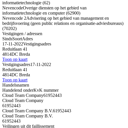
informatietechnologie (62)
Nevencode
Overige diensten op het gebied van
informatietechnologie en computer (62900)
Nevencode 2
Advisering op het gebied van management en
bedrijfsvoering (geen public relations en organisatie-adviesbureaus)
(70202)
Vestigingen / adressen
Sinds
Soort
Adres
17-11-2022
Vestigingsadres
Reduitlaan 41
4814DC Breda
Toon op kaart
Vestigingsadres
17-11-2022
Reduitlaan 41
4814DC Breda
Toon op kaart
Handelsnamen
Handelend onder
KvK nummer
Cloud Team Company
61952443
Cloud Team Company
61952443
Cloud Team Company B.V.
61952443
Cloud Team Company B.V.
61952443
Veilingen uit dit faillissement