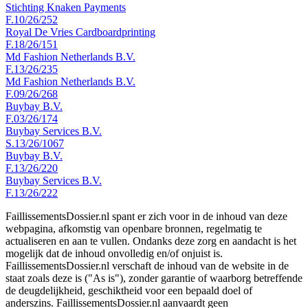
Stichting Knaken Payments
F.10/26/252
Royal De Vries Cardboardprinting
F.18/26/151
Md Fashion Netherlands B.V.
F.13/26/235
Md Fashion Netherlands B.V.
F.09/26/268
Buybay B.V.
F.03/26/174
Buybay Services B.V.
S.13/26/1067
Buybay B.V.
F.13/26/220
Buybay Services B.V.
F.13/26/222
FaillissementsDossier.nl spant er zich voor in de inhoud van deze
webpagina, afkomstig van openbare bronnen, regelmatig te
actualiseren en aan te vullen. Ondanks deze zorg en aandacht is het
mogelijk dat de inhoud onvolledig en/of onjuist is.
FaillissementsDossier.nl verschaft de inhoud van de website in de
staat zoals deze is ("As is"), zonder garantie of waarborg betreffende
de deugdelijkheid, geschiktheid voor een bepaald doel of
anderszins. FaillissementsDossier.nl aanvaardt geen