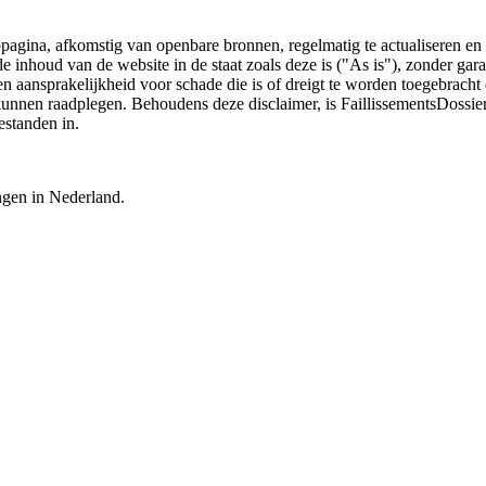
bpagina, afkomstig van openbare bronnen, regelmatig te actualiseren en 
 de inhoud van de website in de staat zoals deze is ("As is"), zonder ga
n aansprakelijkheid voor schade die is of dreigt te worden toegebracht 
 kunnen raadplegen. Behoudens deze disclaimer, is FaillissementsDossi
estanden in.
ingen in Nederland.