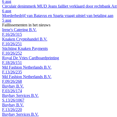
6 aug
Circulair denimmerk MUD Jeans failliet verklaard door rechtbank A
6 aug
Moederbedrijf van Batavus en Sparta vraagt uitstel van betaling aan
5 aug
Faillissementen in het nieuws
Irene's Catering B.V.
F.16/26/315
Knaken Cryptohandel B.V.
F.10/26/251
Stichting Knaken Payments
F.10/26/252
Royal De Vries Cardboardprinting
F.18/26/151
Md Fashion Netherlands B.V.
F.13/26/235
Md Fashion Netherlands B.V.
F.09/26/268
Buybay B.V.
F.03/26/174
Buybay Services B.V.
S.13/26/1067
Buybay B.V.
F.13/26/220
Buybay Services B.V.