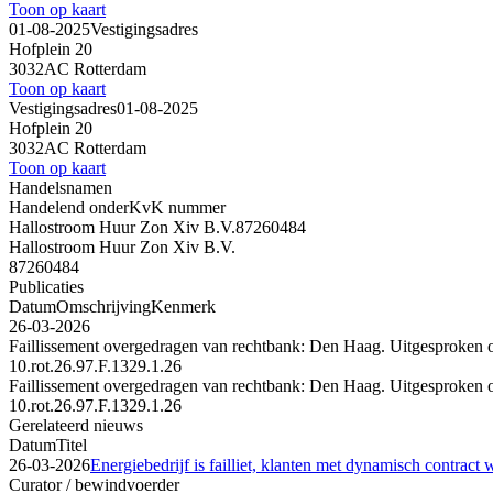
Toon op kaart
01-08-2025
Vestigingsadres
Hofplein 20
3032AC Rotterdam
Toon op kaart
Vestigingsadres
01-08-2025
Hofplein 20
3032AC Rotterdam
Toon op kaart
Handelsnamen
Handelend onder
KvK nummer
Hallostroom Huur Zon Xiv B.V.
87260484
Hallostroom Huur Zon Xiv B.V.
87260484
Publicaties
Datum
Omschrijving
Kenmerk
26-03-2026
Faillissement overgedragen van rechtbank: Den Haag. Uitgesproken 
10.rot.26.97.F.1329.1.26
Faillissement overgedragen van rechtbank: Den Haag. Uitgesproken 
10.rot.26.97.F.1329.1.26
Gerelateerd nieuws
Datum
Titel
26-03-2026
Energiebedrijf is failliet, klanten met dynamisch contra
Curator / bewindvoerder