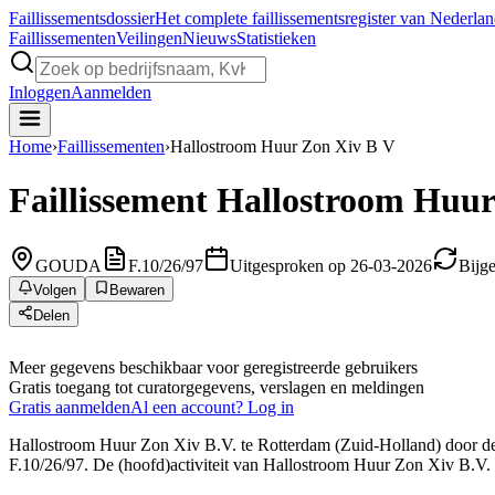
Faillissements
dossier
Het complete faillissementsregister van Nederla
Faillissementen
Veilingen
Nieuws
Statistieken
Inloggen
Aanmelden
Home
›
Faillissementen
›
Hallostroom Huur Zon Xiv B V
Faillissement
Hallostroom Huur
GOUDA
F.10/26/97
Uitgesproken op 26-03-2026
Bijg
Volgen
Bewaren
Delen
Meer gegevens beschikbaar voor geregistreerde gebruikers
Gratis toegang tot curatorgegevens, verslagen en meldingen
Gratis aanmelden
Al een account? Log in
Hallostroom Huur Zon Xiv B.V. te Rotterdam (Zuid-Holland) door de re
F.10/26/97. De (hoofd)activiteit van Hallostroom Huur Zon Xiv B.V. is 