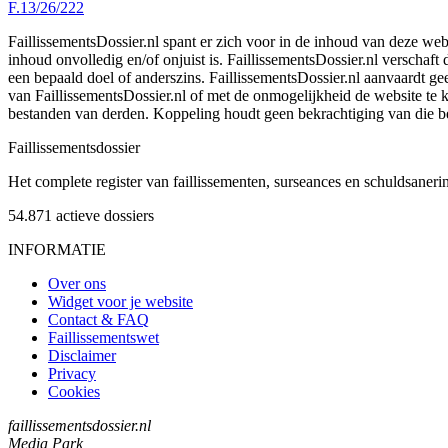
F.13/26/222
FaillissementsDossier.nl spant er zich voor in de inhoud van deze we
inhoud onvolledig en/of onjuist is. FaillissementsDossier.nl verschaft
een bepaald doel of anderszins. FaillissementsDossier.nl aanvaardt gee
van FaillissementsDossier.nl of met de onmogelijkheid de website te
bestanden van derden. Koppeling houdt geen bekrachtiging van die b
Faillissements
dossier
Het complete register van faillissementen, surseances en schuldsaner
54.871
actieve dossiers
INFORMATIE
Over ons
Widget voor je website
Contact & FAQ
Faillissementswet
Disclaimer
Privacy
Cookies
faillissementsdossier.nl
Media Park