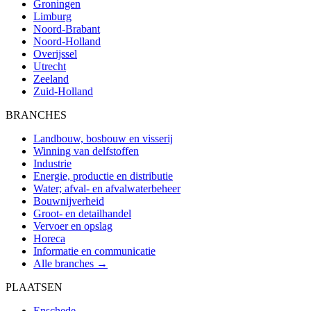
Groningen
Limburg
Noord-Brabant
Noord-Holland
Overijssel
Utrecht
Zeeland
Zuid-Holland
BRANCHES
Landbouw, bosbouw en visserij
Winning van delfstoffen
Industrie
Energie, productie en distributie
Water; afval- en afvalwaterbeheer
Bouwnijverheid
Groot- en detailhandel
Vervoer en opslag
Horeca
Informatie en communicatie
Alle branches →
PLAATSEN
Enschede