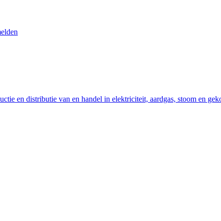
melden
ctie en distributie van en handel in elektriciteit, aardgas, stoom en gek