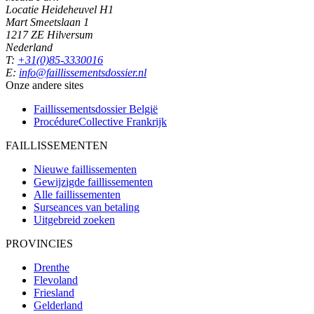
Locatie Heideheuvel H1
Mart Smeetslaan 1
1217 ZE Hilversum
Nederland
T:
+31(0)85-3330016
E:
info@faillissementsdossier.nl
Onze andere sites
Faillissementsdossier
België
ProcédureCollective
Frankrijk
FAILLISSEMENTEN
Nieuwe faillissementen
Gewijzigde faillissementen
Alle faillissementen
Surseances van betaling
Uitgebreid zoeken
PROVINCIES
Drenthe
Flevoland
Friesland
Gelderland