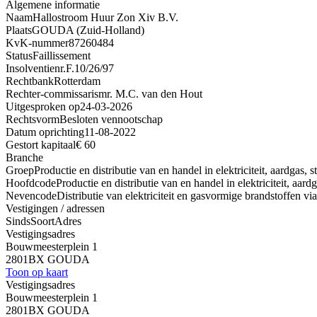
Algemene informatie
Naam
Hallostroom Huur Zon Xiv B.V.
Plaats
GOUDA (Zuid-Holland)
KvK-nummer
87260484
Status
Faillissement
Insolventienr.
F.10/26/97
Rechtbank
Rotterdam
Rechter-commissaris
mr. M.C. van den Hout
Uitgesproken op
24-03-2026
Rechtsvorm
Besloten vennootschap
Datum oprichting
11-08-2022
Gestort kapitaal
€ 60
Branche
Groep
Productie en distributie van en handel in elektriciteit, aardgas,
Hoofdcode
Productie en distributie van en handel in elektriciteit, aar
Nevencode
Distributie van elektriciteit en gasvormige brandstoffen vi
Vestigingen / adressen
Sinds
Soort
Adres
Vestigingsadres
Bouwmeesterplein 1
2801BX GOUDA
Toon op kaart
Vestigingsadres
Bouwmeesterplein 1
2801BX GOUDA