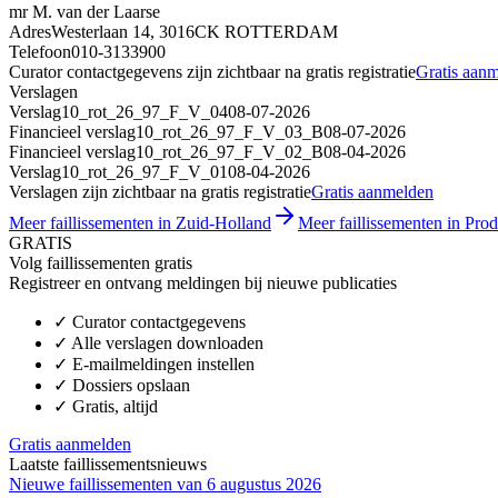
mr M. van der Laarse
Adres
Westerlaan 14, 3016CK ROTTERDAM
Telefoon
010-3133900
Curator contactgegevens zijn zichtbaar na gratis registratie
Gratis aan
Verslagen
Verslag
10_rot_26_97_F_V_04
08-07-2026
Financieel verslag
10_rot_26_97_F_V_03_B
08-07-2026
Financieel verslag
10_rot_26_97_F_V_02_B
08-04-2026
Verslag
10_rot_26_97_F_V_01
08-04-2026
Verslagen zijn zichtbaar na gratis registratie
Gratis aanmelden
Meer faillissementen in Zuid-Holland
Meer faillissementen in Produ
GRATIS
Volg faillissementen gratis
Registreer en ontvang meldingen bij nieuwe publicaties
✓
Curator contactgegevens
✓
Alle verslagen downloaden
✓
E-mailmeldingen instellen
✓
Dossiers opslaan
✓
Gratis, altijd
Gratis aanmelden
Laatste faillissementsnieuws
Nieuwe faillissementen van 6 augustus 2026