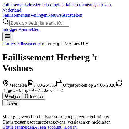
Faillissements
dossier
Het complete faillissementsregister van
Nederland
Faillissementen
Veilingen
Nieuws
Statistieken
Inloggen
Aanmelden
Home
›
Faillissementen
›
Herberg T Voshoes B V
Faillissement
Herberg 't
Voshoes
Mechelen
F.03/26/156
Uitgesproken op 24-06-2026
Bijgewerkt op 09-07-2026, 11:52
Volgen
Bewaren
Delen
Meer gegevens beschikbaar voor geregistreerde gebruikers
Gratis toegang tot curatorgegevens, verslagen en meldingen
Gratis aanmelden
Al een account? Log in