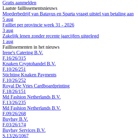
Gratis aanmelden
Laatste faillissementsnieuws
Moederbedrijf van Batavus en Sparta vraagt uitstel van betaling aan
5 aug
Failliet per provincie week 31 - 2026
3 aug
Zakelijk lenen zonder recente jaarcijfers uitgelegd
1 aug
Faillissementen in het nieuws
Irene's Catering B.V.
F.16/26/315
Knaken Cryptohandel B.V.
F.10/26/251
Stichting Knaken Payments
F.10/26/252
Royal De Vries Cardboardprinting
F.18/26/151
Md Fashion Netherlands B.V.
F.13/26/235
Md Fashion Netherlands B.V.
F.09/26/268
Buybay B.V.
F.03/26/174
Buybay Services B.V.
S.13/26/1067