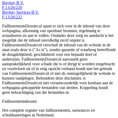
Buybay B.V.
F.13/26/220
Buybay Services B.V.
F.13/26/222
FaillissementsDossier.nl spant er zich voor in de inhoud van deze
webpagina, afkomstig van openbare bronnen, regelmatig te
actualiseren en aan te vullen. Ondanks deze zorg en aandacht is het
mogelijk dat de inhoud onvolledig en/of onjuist is.
FaillissementsDossier.nl verschaft de inhoud van de website in de
staat zoals deze is ("As is"), zonder garantie of waarborg betreffende
de deugdelijkheid, geschiktheid voor een bepaald doel of
anderszins. FaillissementsDossier.nl aanvaardt geen
aansprakelijkheid voor schade die is of dreigt te worden toegebracht
en voortvloeit uit of in enig opzicht verband houdt met het gebruik
van FaillissementsDossier.nl of met de onmogelijkheid de website te
kunnen raadplegen. Behoudens deze disclaimer, is
FaillissementsDossier.nl niet verantwoordelijk voor kenbaar aan de
webpagina gekoppelde bestanden van derden. Koppeling houdt
geen bekrachtiging van die bestanden in.
Faillissements
dossier
Het complete register van faillissementen, surseances en
schuldsaneringen in Nederland.