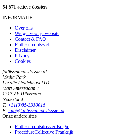
54.871
actieve dossiers
INFORMATIE
Over ons
Widget voor je website
Contact & FAQ
Faillissementswet
Disclaimer
Privacy
Cookies
faillissementsdossier.nl
Media Park
Locatie Heideheuvel H1
Mart Smeetslaan 1
1217 ZE Hilversum
Nederland
T:
+31(0)85-3330016
E:
info@faillissementsdossier.nl
Onze andere sites
Faillissementsdossier
België
ProcédureCollective
Frankrijk