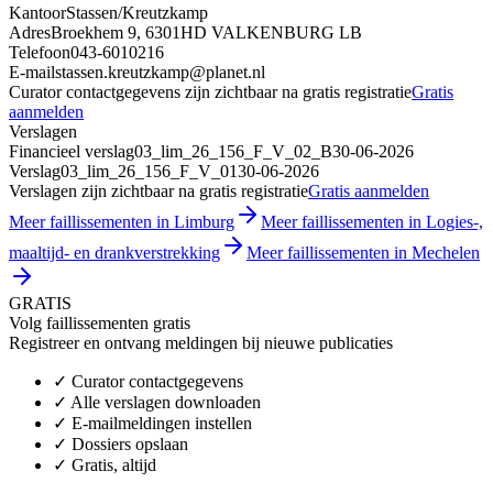
Kantoor
Stassen/Kreutzkamp
Adres
Broekhem 9, 6301HD VALKENBURG LB
Telefoon
043-6010216
E-mail
stassen.kreutzkamp@planet.nl
Curator contactgegevens zijn zichtbaar na gratis registratie
Gratis
aanmelden
Verslagen
Financieel verslag
03_lim_26_156_F_V_02_B
30-06-2026
Verslag
03_lim_26_156_F_V_01
30-06-2026
Verslagen zijn zichtbaar na gratis registratie
Gratis aanmelden
Meer faillissementen in Limburg
Meer faillissementen in Logies-,
maaltijd- en drankverstrekking
Meer faillissementen in Mechelen
GRATIS
Volg faillissementen gratis
Registreer en ontvang meldingen bij nieuwe publicaties
✓
Curator contactgegevens
✓
Alle verslagen downloaden
✓
E-mailmeldingen instellen
✓
Dossiers opslaan
✓
Gratis, altijd