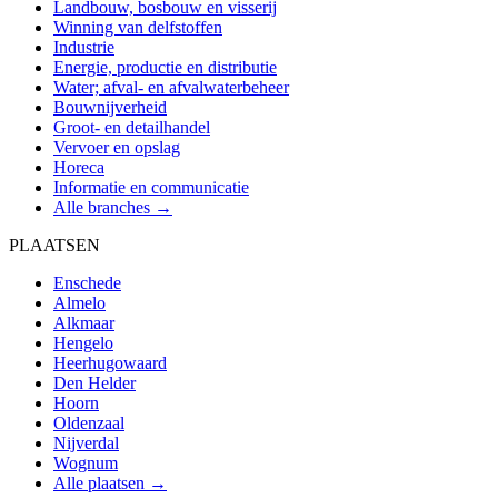
Landbouw, bosbouw en visserij
Winning van delfstoffen
Industrie
Energie, productie en distributie
Water; afval- en afvalwaterbeheer
Bouwnijverheid
Groot- en detailhandel
Vervoer en opslag
Horeca
Informatie en communicatie
Alle branches →
PLAATSEN
Enschede
Almelo
Alkmaar
Hengelo
Heerhugowaard
Den Helder
Hoorn
Oldenzaal
Nijverdal
Wognum
Alle plaatsen →