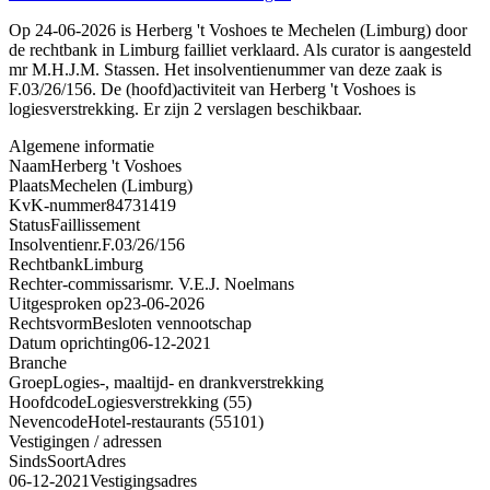
Op 24-06-2026 is Herberg 't Voshoes te Mechelen (Limburg) door
de rechtbank in Limburg failliet verklaard. Als curator is aangesteld
mr M.H.J.M. Stassen. Het insolventienummer van deze zaak is
F.03/26/156. De (hoofd)activiteit van Herberg 't Voshoes is
logiesverstrekking. Er zijn 2 verslagen beschikbaar.
Algemene informatie
Naam
Herberg 't Voshoes
Plaats
Mechelen (Limburg)
KvK-nummer
84731419
Status
Faillissement
Insolventienr.
F.03/26/156
Rechtbank
Limburg
Rechter-commissaris
mr. V.E.J. Noelmans
Uitgesproken op
23-06-2026
Rechtsvorm
Besloten vennootschap
Datum oprichting
06-12-2021
Branche
Groep
Logies-, maaltijd- en drankverstrekking
Hoofdcode
Logiesverstrekking (55)
Nevencode
Hotel-restaurants (55101)
Vestigingen / adressen
Sinds
Soort
Adres
06-12-2021
Vestigingsadres