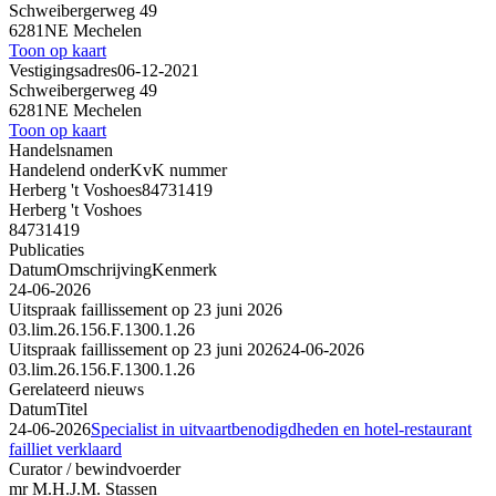
Schweibergerweg 49
6281NE Mechelen
Toon op kaart
Vestigingsadres
06-12-2021
Schweibergerweg 49
6281NE Mechelen
Toon op kaart
Handelsnamen
Handelend onder
KvK nummer
Herberg 't Voshoes
84731419
Herberg 't Voshoes
84731419
Publicaties
Datum
Omschrijving
Kenmerk
24-06-2026
Uitspraak faillissement op 23 juni 2026
03.lim.26.156.F.1300.1.26
Uitspraak faillissement op 23 juni 2026
24-06-2026
03.lim.26.156.F.1300.1.26
Gerelateerd nieuws
Datum
Titel
24-06-2026
Specialist in uitvaartbenodigdheden en hotel-restaurant
failliet verklaard
Curator / bewindvoerder
mr M.H.J.M. Stassen