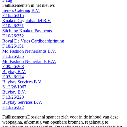
5 aug
Faillissementen in het nieuws
Irene's Catering B.V.
F.16/26/315
Knaken Cryptohandel B.V.
F.10/26/251
Stichting Knaken Payments
F.10/26/252
Royal De Vries Cardboardprinting
F.18/26/151
Md Fashion Netherlands B.V.
F.13/26/235
Md Fashion Netherlands B.V.
F.09/26/268
Buybay B.V.
F.03/26/174
Buybay Services B.V.
S.13/26/1067
Buybay B.V.
F.13/26/220
Buybay Services B.V.
F.13/26/222
FaillissementsDossier.nl spant er zich voor in de inhoud van deze
webpagina, afkomstig van openbare bronnen, regelmatig te