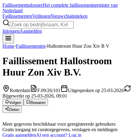
Faillissements
dossier
Het complete faillissementsregister van
Nederland
Faillissementen
Veilingen
Nieuws
Statistieken
Inloggen
Aanmelden
Home
›
Faillissementen
›
Hallostroom Huur Zon Xiv B V
Faillissement
Hallostroom
Huur Zon Xiv B.V.
Rotterdam
F.09/26/101
Uitgesproken op 25-03-2026
Bijgewerkt op 25-03-2026, 09:01
Volgen
Bewaren
Delen
Meer gegevens beschikbaar voor geregistreerde gebruikers
Gratis toegang tot curatorgegevens, verslagen en meldingen
Gratis aanmelden
Al een account? Log in