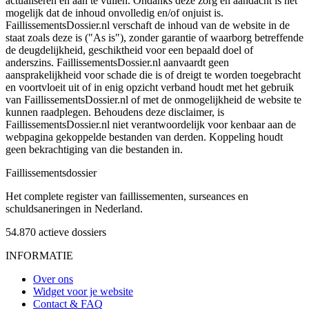
actualiseren en aan te vullen. Ondanks deze zorg en aandacht is het
mogelijk dat de inhoud onvolledig en/of onjuist is.
FaillissementsDossier.nl verschaft de inhoud van de website in de
staat zoals deze is ("As is"), zonder garantie of waarborg betreffende
de deugdelijkheid, geschiktheid voor een bepaald doel of
anderszins. FaillissementsDossier.nl aanvaardt geen
aansprakelijkheid voor schade die is of dreigt te worden toegebracht
en voortvloeit uit of in enig opzicht verband houdt met het gebruik
van FaillissementsDossier.nl of met de onmogelijkheid de website te
kunnen raadplegen. Behoudens deze disclaimer, is
FaillissementsDossier.nl niet verantwoordelijk voor kenbaar aan de
webpagina gekoppelde bestanden van derden. Koppeling houdt
geen bekrachtiging van die bestanden in.
Faillissements
dossier
Het complete register van faillissementen, surseances en
schuldsaneringen in Nederland.
54.870
actieve dossiers
INFORMATIE
Over ons
Widget voor je website
Contact & FAQ