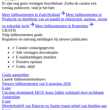
Er zijn nog geen verslagen beschikbaar. Zodra de curator een
verslag publiceert, vind je het hier.
Meer faillissementen in Zuid-Holland
Meer faillissementen in
Productie en distributie van en handel in elektriciteit, aardgas, stoom
en gekoelde lucht
Meer faillissementen in Rotterdam
GRATIS
Volg faillissementen gratis
Registreer en ontvang meldingen bij nieuwe publicaties
✓
Curator contactgegevens
✓
Alle verslagen downloaden
✓
E-mailmeldingen instellen
✓
Dossiers opslaan
✓
Gratis, altijd
Gratis aanmelden
Laatste faillissementsnieuws
Nieuwe faillissementen van 6 augustus 2026
6 aug
Circulair denimmerk MUD Jeans failliet verklaard door rechtbank
Amsterdam
6 aug
Moederbedrijf van Batavus en Sparta vraagt uitstel van betaling aan