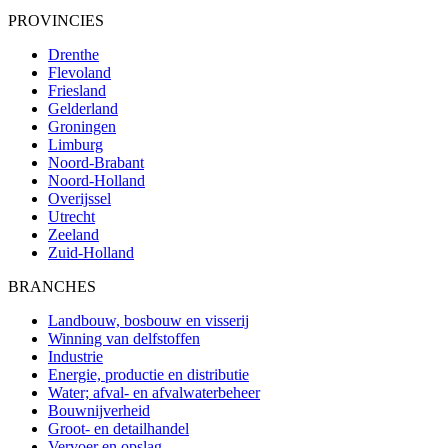
PROVINCIES
Drenthe
Flevoland
Friesland
Gelderland
Groningen
Limburg
Noord-Brabant
Noord-Holland
Overijssel
Utrecht
Zeeland
Zuid-Holland
BRANCHES
Landbouw, bosbouw en visserij
Winning van delfstoffen
Industrie
Energie, productie en distributie
Water; afval- en afvalwaterbeheer
Bouwnijverheid
Groot- en detailhandel
Vervoer en opslag