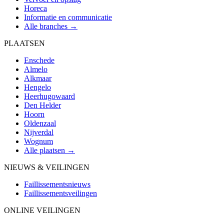
Horeca
Informatie en communicatie
Alle branches →
PLAATSEN
Enschede
Almelo
Alkmaar
Hengelo
Heerhugowaard
Den Helder
Hoorn
Oldenzaal
Nijverdal
Wognum
Alle plaatsen →
NIEUWS & VEILINGEN
Faillissementsnieuws
Faillissementsveilingen
ONLINE VEILINGEN