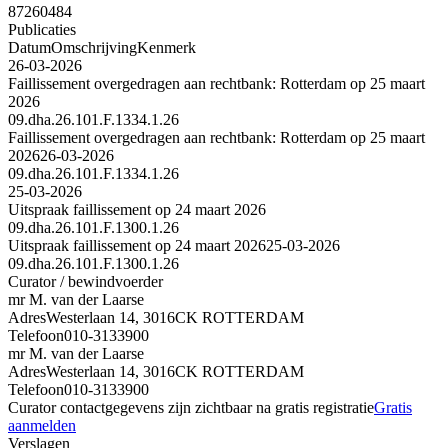
87260484
Publicaties
Datum
Omschrijving
Kenmerk
26-03-2026
Faillissement overgedragen aan rechtbank: Rotterdam op 25 maart
2026
09.dha.26.101.F.1334.1.26
Faillissement overgedragen aan rechtbank: Rotterdam op 25 maart
2026
26-03-2026
09.dha.26.101.F.1334.1.26
25-03-2026
Uitspraak faillissement op 24 maart 2026
09.dha.26.101.F.1300.1.26
Uitspraak faillissement op 24 maart 2026
25-03-2026
09.dha.26.101.F.1300.1.26
Curator / bewindvoerder
mr M. van der Laarse
Adres
Westerlaan 14, 3016CK ROTTERDAM
Telefoon
010-3133900
mr M. van der Laarse
Adres
Westerlaan 14, 3016CK ROTTERDAM
Telefoon
010-3133900
Curator contactgegevens zijn zichtbaar na gratis registratie
Gratis
aanmelden
Verslagen