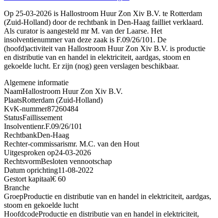
Op 25-03-2026 is Hallostroom Huur Zon Xiv B.V. te Rotterdam
(Zuid-Holland) door de rechtbank in Den-Haag failliet verklaard.
Als curator is aangesteld mr M. van der Laarse. Het
insolventienummer van deze zaak is F.09/26/101. De
(hoofd)activiteit van Hallostroom Huur Zon Xiv B.V. is productie
en distributie van en handel in elektriciteit, aardgas, stoom en
gekoelde lucht. Er zijn (nog) geen verslagen beschikbaar.
Algemene informatie
Naam
Hallostroom Huur Zon Xiv B.V.
Plaats
Rotterdam (Zuid-Holland)
KvK-nummer
87260484
Status
Faillissement
Insolventienr.
F.09/26/101
Rechtbank
Den-Haag
Rechter-commissaris
mr. M.C. van den Hout
Uitgesproken op
24-03-2026
Rechtsvorm
Besloten vennootschap
Datum oprichting
11-08-2022
Gestort kapitaal
€ 60
Branche
Groep
Productie en distributie van en handel in elektriciteit, aardgas,
stoom en gekoelde lucht
Hoofdcode
Productie en distributie van en handel in elektriciteit,