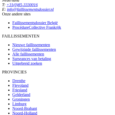
Nederland
T:
+31(0)85-3330016
E:
info@faillissementsdossier.nl
Onze andere sites
Faillissementsdossier
België
ProcédureCollective
Frankrijk
FAILLISSEMENTEN
Nieuwe faillissementen
Gewijzigde faillissementen
Alle faillissementen
Surseances van betaling
Uitgebreid zoeken
PROVINCIES
Drenthe
Flevoland
Friesland
Gelderland
Groningen
Limburg
Noord-Brabant
Noord-Holland