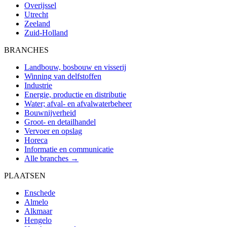
Overijssel
Utrecht
Zeeland
Zuid-Holland
BRANCHES
Landbouw, bosbouw en visserij
Winning van delfstoffen
Industrie
Energie, productie en distributie
Water; afval- en afvalwaterbeheer
Bouwnijverheid
Groot- en detailhandel
Vervoer en opslag
Horeca
Informatie en communicatie
Alle branches →
PLAATSEN
Enschede
Almelo
Alkmaar
Hengelo