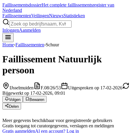
Faillissements
dossier
Het complete faillissementsregister van
Nederland
Faillissementen
Veilingen
Nieuws
Statistieken
Inloggen
Aanmelden
Home
›
Faillissementen
›
Schuur
Faillissement
Natuurlijk
persoon
IJsselmuiden
F.08/26/53
Uitgesproken op 17-02-2026
Bijgewerkt op 17-02-2026, 09:01
Volgen
Bewaren
Delen
Meer gegevens beschikbaar voor geregistreerde gebruikers
Gratis toegang tot curatorgegevens, verslagen en meldingen
Gratis aanmelden
Al een account? Log in