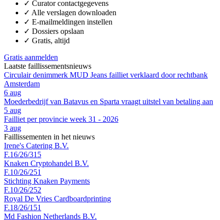
✓
Curator contactgegevens
✓
Alle verslagen downloaden
✓
E-mailmeldingen instellen
✓
Dossiers opslaan
✓
Gratis, altijd
Gratis aanmelden
Laatste faillissementsnieuws
Circulair denimmerk MUD Jeans failliet verklaard door rechtbank
Amsterdam
6 aug
Moederbedrijf van Batavus en Sparta vraagt uitstel van betaling aan
5 aug
Failliet per provincie week 31 - 2026
3 aug
Faillissementen in het nieuws
Irene's Catering B.V.
F.16/26/315
Knaken Cryptohandel B.V.
F.10/26/251
Stichting Knaken Payments
F.10/26/252
Royal De Vries Cardboardprinting
F.18/26/151
Md Fashion Netherlands B.V.