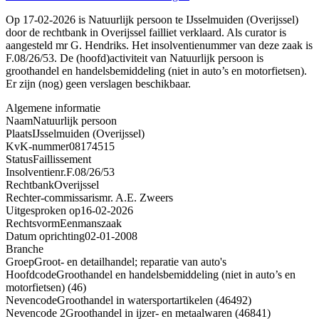
Op 17-02-2026 is Natuurlijk persoon te IJsselmuiden (Overijssel)
door de rechtbank in Overijssel failliet verklaard. Als curator is
aangesteld mr G. Hendriks. Het insolventienummer van deze zaak is
F.08/26/53. De (hoofd)activiteit van Natuurlijk persoon is
groothandel en handelsbemiddeling (niet in auto’s en motorfietsen).
Er zijn (nog) geen verslagen beschikbaar.
Algemene informatie
Naam
Natuurlijk persoon
Plaats
IJsselmuiden (Overijssel)
KvK-nummer
08174515
Status
Faillissement
Insolventienr.
F.08/26/53
Rechtbank
Overijssel
Rechter-commissaris
mr. A.E. Zweers
Uitgesproken op
16-02-2026
Rechtsvorm
Eenmanszaak
Datum oprichting
02-01-2008
Branche
Groep
Groot- en detailhandel; reparatie van auto's
Hoofdcode
Groothandel en handelsbemiddeling (niet in auto’s en
motorfietsen) (46)
Nevencode
Groothandel in watersportartikelen (46492)
Nevencode 2
Groothandel in ijzer- en metaalwaren (46841)