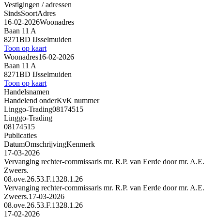
Vestigingen / adressen
Sinds
Soort
Adres
16-02-2026
Woonadres
Baan 11 A
8271BD IJsselmuiden
Toon op kaart
Woonadres
16-02-2026
Baan 11 A
8271BD IJsselmuiden
Toon op kaart
Handelsnamen
Handelend onder
KvK nummer
Linggo-Trading
08174515
Linggo-Trading
08174515
Publicaties
Datum
Omschrijving
Kenmerk
17-03-2026
Vervanging rechter-commissaris mr. R.P. van Eerde door mr. A.E.
Zweers.
08.ove.26.53.F.1328.1.26
Vervanging rechter-commissaris mr. R.P. van Eerde door mr. A.E.
Zweers.
17-03-2026
08.ove.26.53.F.1328.1.26
17-02-2026