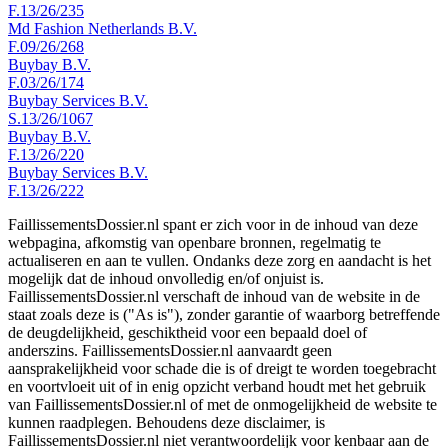
F.13/26/235
Md Fashion Netherlands B.V.
F.09/26/268
Buybay B.V.
F.03/26/174
Buybay Services B.V.
S.13/26/1067
Buybay B.V.
F.13/26/220
Buybay Services B.V.
F.13/26/222
FaillissementsDossier.nl spant er zich voor in de inhoud van deze
webpagina, afkomstig van openbare bronnen, regelmatig te
actualiseren en aan te vullen. Ondanks deze zorg en aandacht is het
mogelijk dat de inhoud onvolledig en/of onjuist is.
FaillissementsDossier.nl verschaft de inhoud van de website in de
staat zoals deze is ("As is"), zonder garantie of waarborg betreffende
de deugdelijkheid, geschiktheid voor een bepaald doel of
anderszins. FaillissementsDossier.nl aanvaardt geen
aansprakelijkheid voor schade die is of dreigt te worden toegebracht
en voortvloeit uit of in enig opzicht verband houdt met het gebruik
van FaillissementsDossier.nl of met de onmogelijkheid de website te
kunnen raadplegen. Behoudens deze disclaimer, is
FaillissementsDossier.nl niet verantwoordelijk voor kenbaar aan de