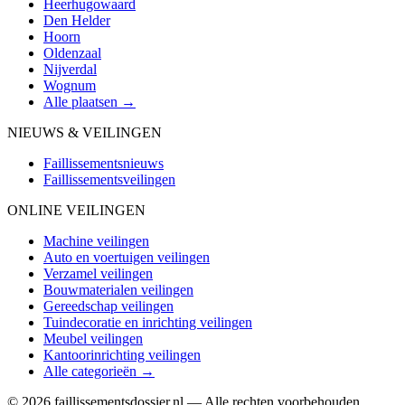
Heerhugowaard
Den Helder
Hoorn
Oldenzaal
Nijverdal
Wognum
Alle plaatsen →
NIEUWS & VEILINGEN
Faillissementsnieuws
Faillissementsveilingen
ONLINE VEILINGEN
Machine veilingen
Auto en voertuigen veilingen
Verzamel veilingen
Bouwmaterialen veilingen
Gereedschap veilingen
Tuindecoratie en inrichting veilingen
Meubel veilingen
Kantoorinrichting veilingen
Alle categorieën →
© 2026 faillissementsdossier.nl — Alle rechten voorbehouden