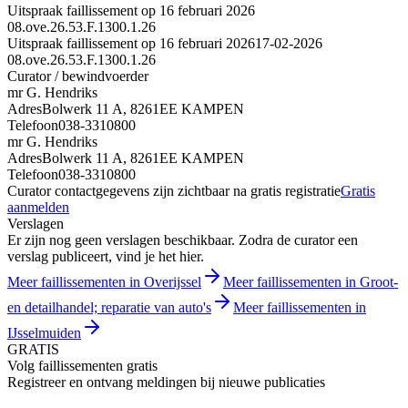
Uitspraak faillissement op 16 februari 2026
08.ove.26.53.F.1300.1.26
Uitspraak faillissement op 16 februari 2026
17-02-2026
08.ove.26.53.F.1300.1.26
Curator / bewindvoerder
mr G. Hendriks
Adres
Bolwerk 11 A, 8261EE KAMPEN
Telefoon
038-3310800
mr G. Hendriks
Adres
Bolwerk 11 A, 8261EE KAMPEN
Telefoon
038-3310800
Curator contactgegevens zijn zichtbaar na gratis registratie
Gratis
aanmelden
Verslagen
Er zijn nog geen verslagen beschikbaar. Zodra de curator een
verslag publiceert, vind je het hier.
Meer faillissementen in Overijssel
Meer faillissementen in Groot-
en detailhandel; reparatie van auto's
Meer faillissementen in
IJsselmuiden
GRATIS
Volg faillissementen gratis
Registreer en ontvang meldingen bij nieuwe publicaties