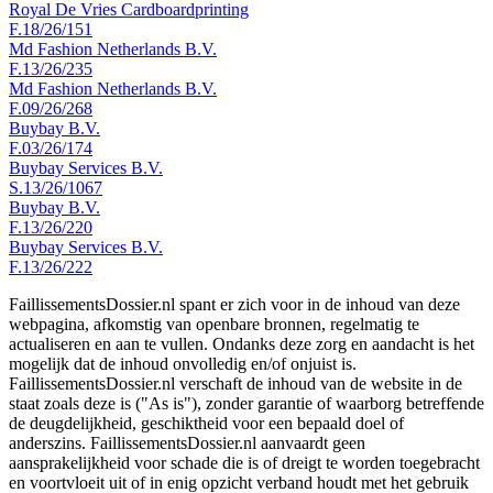
Royal De Vries Cardboardprinting
F.18/26/151
Md Fashion Netherlands B.V.
F.13/26/235
Md Fashion Netherlands B.V.
F.09/26/268
Buybay B.V.
F.03/26/174
Buybay Services B.V.
S.13/26/1067
Buybay B.V.
F.13/26/220
Buybay Services B.V.
F.13/26/222
FaillissementsDossier.nl spant er zich voor in de inhoud van deze
webpagina, afkomstig van openbare bronnen, regelmatig te
actualiseren en aan te vullen. Ondanks deze zorg en aandacht is het
mogelijk dat de inhoud onvolledig en/of onjuist is.
FaillissementsDossier.nl verschaft de inhoud van de website in de
staat zoals deze is ("As is"), zonder garantie of waarborg betreffende
de deugdelijkheid, geschiktheid voor een bepaald doel of
anderszins. FaillissementsDossier.nl aanvaardt geen
aansprakelijkheid voor schade die is of dreigt te worden toegebracht
en voortvloeit uit of in enig opzicht verband houdt met het gebruik