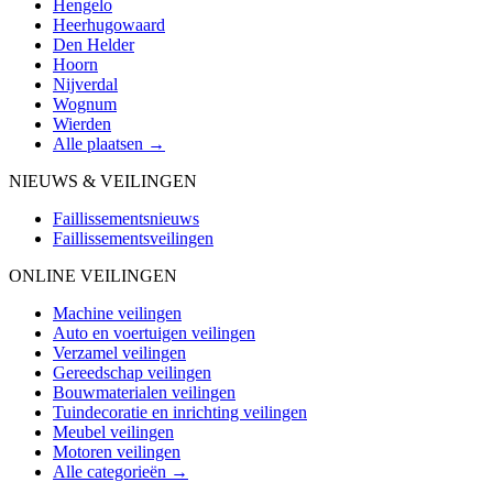
Hengelo
Heerhugowaard
Den Helder
Hoorn
Nijverdal
Wognum
Wierden
Alle plaatsen →
NIEUWS & VEILINGEN
Faillissementsnieuws
Faillissementsveilingen
ONLINE VEILINGEN
Machine veilingen
Auto en voertuigen veilingen
Verzamel veilingen
Gereedschap veilingen
Bouwmaterialen veilingen
Tuindecoratie en inrichting veilingen
Meubel veilingen
Motoren veilingen
Alle categorieën →