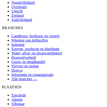
Noord-Holland
Overijssel
Utrecht
Zeeland
Zuid-Holland
BRANCHES
Landbouw, bosbouw en visserij
Winning van delfstoffen
Industrie
Energie, productie en distributie
Water; afval- en afvalwaterbeheer
Bouwnijverheid
Groot- en detailhandel
Vervoer en opslag
Horeca
Informatie en communicatie
Alle branches →
PLAATSEN
Enschede
Almelo
Alkmaar