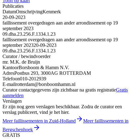
Toon op kaart
Publicaties
Datum
Omschrijving
Kenmerk
20-09-2023
faillissement overgedragen aan ander arrondissement op 19
september 2023
09.dha.23.256.F.1334.1.23
faillissement overgedragen aan ander arrondissement op 19
september 2023
20-09-2023
09.dha.23.256.F.1334.1.23
Curator / bewindvoerder
mr. M.K. de Bruijn
Kantoor
Borsboom & Hamm N.V.
Adres
Postbus 293, 3000AG ROTTERDAM
Telefoon
010-2012939
E-mail
rotterdam@borsboomhamm.nl
Curator contactgegevens zijn zichtbaar na gratis registratie
Gratis
aanmelden
Verslagen
Er zijn nog geen verslagen beschikbaar. Zodra de curator een
verslag publiceert, vind je het hier.
Meer faillissementen in Zuid-Holland
Meer faillissementen in
Bergschenhoek
GRATIS