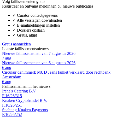
Volg faillissementen gratis
Registreer en ontvang meldingen bij nieuwe publicaties
✓
Curator contactgegevens
✓
Alle verslagen downloaden
✓
E-mailmeldingen instellen
✓
Dossiers opslaan
✓
Gratis, altijd
Gratis aanmelden
Laatste faillissementsnieuws
Nieuwe faillissementen van 7 augustus 2026
7 aug
Nieuwe faillissementen van 6 augustus 2026
6 aug
Circulair denimmerk MUD Jeans failliet verklaard door rechtbank
Amsterdam
6 aug
Faillissementen in het nieuws
Irene's Catering B.V.
F.16/26/315
Knaken Cryptohandel B.V.
F.10/26/251
Stichting Knaken Payments
F.10/26/252