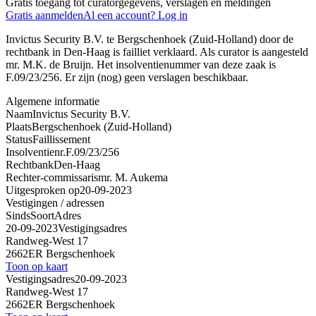
Gratis toegang tot curatorgegevens, verslagen en meldingen
Gratis aanmelden
Al een account? Log in
Invictus Security B.V. te Bergschenhoek (Zuid-Holland) door de
rechtbank in Den-Haag is failliet verklaard. Als curator is aangesteld
mr. M.K. de Bruijn. Het insolventienummer van deze zaak is
F.09/23/256. Er zijn (nog) geen verslagen beschikbaar.
Algemene informatie
Naam
Invictus Security B.V.
Plaats
Bergschenhoek (Zuid-Holland)
Status
Faillissement
Insolventienr.
F.09/23/256
Rechtbank
Den-Haag
Rechter-commissaris
mr. M. Aukema
Uitgesproken op
20-09-2023
Vestigingen / adressen
Sinds
Soort
Adres
20-09-2023
Vestigingsadres
Randweg-West 17
2662ER Bergschenhoek
Toon op kaart
Vestigingsadres
20-09-2023
Randweg-West 17
2662ER Bergschenhoek