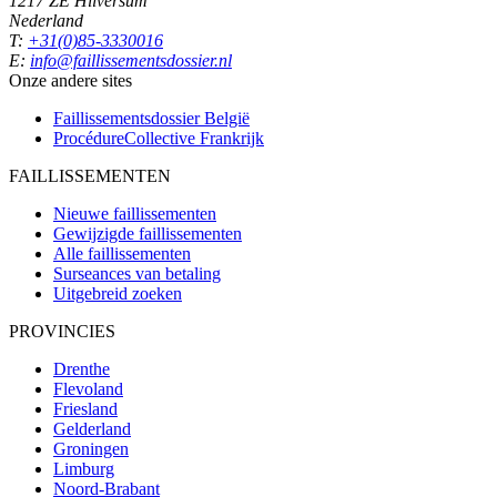
1217 ZE Hilversum
Nederland
T:
+31(0)85-3330016
E:
info@faillissementsdossier.nl
Onze andere sites
Faillissementsdossier
België
ProcédureCollective
Frankrijk
FAILLISSEMENTEN
Nieuwe faillissementen
Gewijzigde faillissementen
Alle faillissementen
Surseances van betaling
Uitgebreid zoeken
PROVINCIES
Drenthe
Flevoland
Friesland
Gelderland
Groningen
Limburg
Noord-Brabant