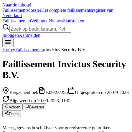
Naar de inhoud
Faillissements
dossier
Het complete faillissementsregister van
Nederland
Faillissementen
Veilingen
Nieuws
Statistieken
Inloggen
Aanmelden
Home
›
Faillissementen
›
Invictus Security B V
Faillissement
Invictus Security
B.V.
Bergschenhoek
F.09/23/256
Uitgesproken op 20-09-2023
Bijgewerkt op 20-09-2023, 11:02
Volgen
Bewaren
Delen
Meer gegevens beschikbaar voor geregistreerde gebruikers