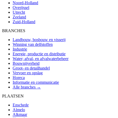
Noord-Holland
Overijssel
Utrecht
Zeeland
Zuid-Holland
BRANCHES
Landbouw, bosbouw en visserij
Winning van delfstoffen
Industrie
Energie, productie en distributie
Water; afval- en afvalwaterbeheer
Bouwnijverheid
Groot- en detailhandel
Vervoer en opslag
Horeca
Informatie en communicatie
Alle branches →
PLAATSEN
Enschede
Almelo
Alkmaar