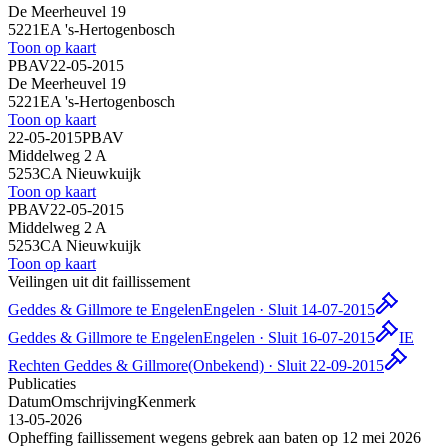
De Meerheuvel 19
5221EA 's-Hertogenbosch
Toon op kaart
PBAV
22-05-2015
De Meerheuvel 19
5221EA 's-Hertogenbosch
Toon op kaart
22-05-2015
PBAV
Middelweg 2 A
5253CA Nieuwkuijk
Toon op kaart
PBAV
22-05-2015
Middelweg 2 A
5253CA Nieuwkuijk
Toon op kaart
Veilingen uit dit faillissement
Geddes & Gillmore te Engelen
Engelen · Sluit 14-07-2015
Geddes & Gillmore te Engelen
Engelen · Sluit 16-07-2015
IE
Rechten Geddes & Gillmore
(Onbekend) · Sluit 22-09-2015
Publicaties
Datum
Omschrijving
Kenmerk
13-05-2026
Opheffing faillissement wegens gebrek aan baten op 12 mei 2026