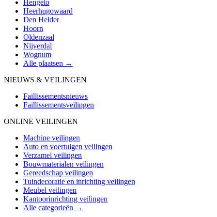
Hengelo
Heerhugowaard
Den Helder
Hoorn
Oldenzaal
Nijverdal
Wognum
Alle plaatsen →
NIEUWS & VEILINGEN
Faillissementsnieuws
Faillissementsveilingen
ONLINE VEILINGEN
Machine veilingen
Auto en voertuigen veilingen
Verzamel veilingen
Bouwmaterialen veilingen
Gereedschap veilingen
Tuindecoratie en inrichting veilingen
Meubel veilingen
Kantoorinrichting veilingen
Alle categorieën →