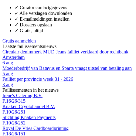
✓
Curator contactgegevens
✓
Alle verslagen downloaden
✓
E-mailmeldingen instellen
✓
Dossiers opslaan
✓
Gratis, altijd
Gratis aanmelden
Laatste faillissementsnieuws
Circulair denimmerk MUD Jeans failliet verklaard door rechtbank
Amsterdam
6 aug
Moederbedrijf van Batavus en Sparta vraagt uitstel van betaling aan
5 aug
Failliet per provincie week 31 - 2026
3 aug
Faillissementen in het nieuws
Irene's Catering B.V.
F.16/26/315
Knaken Cryptohandel B.V.
F.10/26/251
Stichting Knaken Payments
F.10/26/252
Royal De Vries Cardboardprinting
F.18/26/151