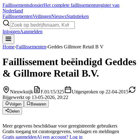
Faillissements
dossier
Het complete faillissementsregister van
Nederland
Faillissementen
Veilingen
Nieuws
Statistieken
Inloggen
Aanmelden
Home
›
Faillissementen
›
Geddes Gillmore Retail B V
Faillissement beëindigd
Geddes
& Gillmore Retail B.V.
Nieuwkuijk
F.01/15/325
Uitgesproken op 22-04-2015
Bijgewerkt op 13-05-2026, 20:22
Volgen
Bewaren
Delen
Meer gegevens beschikbaar voor geregistreerde gebruikers
Gratis toegang tot curatorgegevens, verslagen en meldingen
Gratis aanmelden
Al een account? Log in