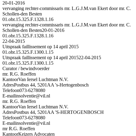
20-01-2016
vervanging rechter-commissaris mr. L.G.J.M.van Ekert door mr. C.
Schollen-den Besten
01.obr.15.325.F.1328.1.16
vervanging rechter-commissaris mr. L.G.J.M.van Ekert door mr. C.
Schollen-den Besten
20-01-2016
01.obr.15.325.F.1328.1.16
22-04-2015
Uitspraak faillissement op 14 april 2015
01.obr.15.325.F.1300.1.15
Uitspraak faillissement op 14 april 2015
22-04-2015
01.obr.15.325.F.1300.1.15
Curator / bewindvoerder
mr. R.G. Roeffen
Kantoor
Van Iersel Luchtman N.V.
Adres
Postbus 44, 5201AA 's-Hertogenbosch
Telefoon
073-6278080
E-mail
insolventie@vil.nl
mr. R.G. Roeffen
Kantoor
Van Iersel Luchtman N.V.
Adres
Postbus 44, 5201AA 'S-HERTOGENBOSCH
Telefoon
073-6278080
E-mail
insolventie@vil.nl
mr R.G. Roeffen
Kantoor
Keizers Advocaten