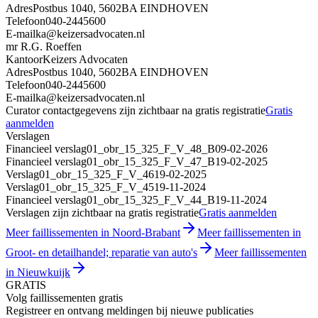
Adres
Postbus 1040, 5602BA EINDHOVEN
Telefoon
040-2445600
E-mail
ka@keizersadvocaten.nl
mr R.G. Roeffen
Kantoor
Keizers Advocaten
Adres
Postbus 1040, 5602BA EINDHOVEN
Telefoon
040-2445600
E-mail
ka@keizersadvocaten.nl
Curator contactgegevens zijn zichtbaar na gratis registratie
Gratis
aanmelden
Verslagen
Financieel verslag
01_obr_15_325_F_V_48_B
09-02-2026
Financieel verslag
01_obr_15_325_F_V_47_B
19-02-2025
Verslag
01_obr_15_325_F_V_46
19-02-2025
Verslag
01_obr_15_325_F_V_45
19-11-2024
Financieel verslag
01_obr_15_325_F_V_44_B
19-11-2024
Verslagen zijn zichtbaar na gratis registratie
Gratis aanmelden
Meer faillissementen in Noord-Brabant
Meer faillissementen in
Groot- en detailhandel; reparatie van auto's
Meer faillissementen
in Nieuwkuijk
GRATIS
Volg faillissementen gratis
Registreer en ontvang meldingen bij nieuwe publicaties