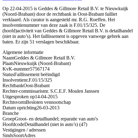
Op 22-04-2015 is Geddes & Gillmore Retail B.V. te Nieuwkuijk
(Noord-Brabant) door de rechtbank in Oost-Brabant failliet
verklaard. Als curator is aangesteld mr. R.G. Roeffen. Het
insolventienummer van deze zaak is F.01/15/325. De
(hoofd)activiteit van Geddes & Gillmore Retail B.V. is detailhandel
(niet in auto’s). Het faillissement is opgeven vanwege gebrek aan
baten. Er zijn 51 verslagen beschikbaar.
Algemene informatie
Naam
Geddes & Gillmore Retail B.V.
Plaats
Nieuwkuijk (Noord-Brabant)
KvK-nummer
57567174
Status
Faillissement beëindigd
Insolventienr.
F.01/15/325
Rechtbank
Oost-Brabant
Rechter-commissaris
mr. S.C.E.F. Moulen Janssen
Uitgesproken op
14-04-2015
Rechtsvorm
Besloten vennootschap
Datum oprichting
26-03-2013
Branche
Groep
Groot- en detailhandel; reparatie van auto's
Hoofdcode
Detailhandel (niet in auto’s) (47)
Vestigingen / adressen
Sinds
Soort
Adres