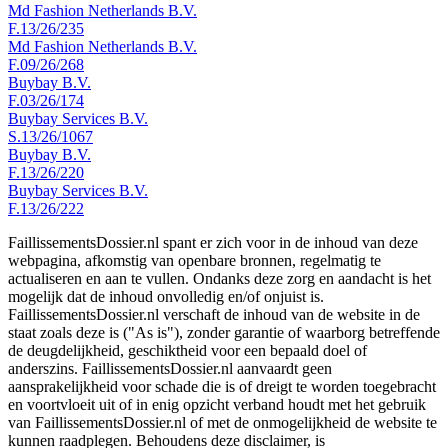
Md Fashion Netherlands B.V.
F.13/26/235
Md Fashion Netherlands B.V.
F.09/26/268
Buybay B.V.
F.03/26/174
Buybay Services B.V.
S.13/26/1067
Buybay B.V.
F.13/26/220
Buybay Services B.V.
F.13/26/222
FaillissementsDossier.nl spant er zich voor in de inhoud van deze
webpagina, afkomstig van openbare bronnen, regelmatig te
actualiseren en aan te vullen. Ondanks deze zorg en aandacht is het
mogelijk dat de inhoud onvolledig en/of onjuist is.
FaillissementsDossier.nl verschaft de inhoud van de website in de
staat zoals deze is ("As is"), zonder garantie of waarborg betreffende
de deugdelijkheid, geschiktheid voor een bepaald doel of
anderszins. FaillissementsDossier.nl aanvaardt geen
aansprakelijkheid voor schade die is of dreigt te worden toegebracht
en voortvloeit uit of in enig opzicht verband houdt met het gebruik
van FaillissementsDossier.nl of met de onmogelijkheid de website te
kunnen raadplegen. Behoudens deze disclaimer, is