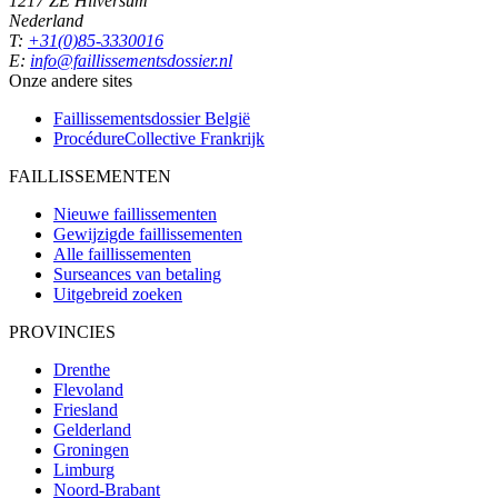
1217 ZE Hilversum
Nederland
T:
+31(0)85-3330016
E:
info@faillissementsdossier.nl
Onze andere sites
Faillissementsdossier
België
ProcédureCollective
Frankrijk
FAILLISSEMENTEN
Nieuwe faillissementen
Gewijzigde faillissementen
Alle faillissementen
Surseances van betaling
Uitgebreid zoeken
PROVINCIES
Drenthe
Flevoland
Friesland
Gelderland
Groningen
Limburg
Noord-Brabant