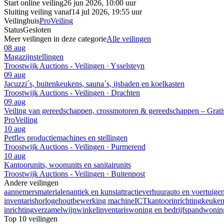
Start online veiling
26 jun 2026, 10:00 uur
Sluiting veiling vanaf
14 jul 2026, 19:55 uur
Veilinghuis
ProVeiling
Status
Gesloten
Meer veilingen in deze categorie
Alle veilingen
08 aug
Magazijnstellingen
Troostwijk Auctions - Veilingen · Ysselsteyn
09 aug
Jacuzzi´s, buitenkeukens, sauna´s, ijsbaden en koelkasten
Troostwijk Auctions - Veilingen · Drachten
09 aug
Veiling van gereedschappen, crossmotoren & gereedschappen – Grati
ProVeiling
10 aug
Petfles productiemachines en stellingen
Troostwijk Auctions - Veilingen · Purmerend
10 aug
Kantoorunits, woonunits en sanitairunits
Troostwijk Auctions - Veilingen · Buitenpost
Andere veilingen
aannemersmaterialen
antiek en kunst
attractieverhuur
auto en voertuige
inventaris
horloge
houtbewerking machine
ICT
kantoorinrichting
keuke
inrichting
verzamel
wijn
winkelinventaris
woning en bedrijfspand
woning
Top 10 veilingen