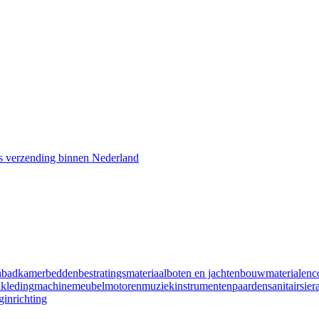
s verzending binnen Nederland
n
badkamer
bedden
bestratingsmateriaal
boten en jachten
bouwmaterialen
c
n
kleding
machine
meubel
motoren
muziekinstrumenten
paarden
sanitair
sier
inrichting