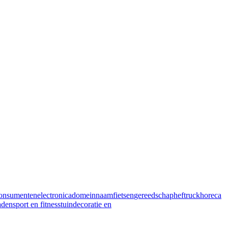
onsumentenelectronica
domeinnaam
fietsen
gereedschap
heftruck
horeca
aden
sport en fitness
tuindecoratie en