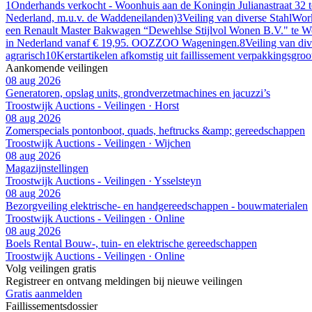
1
Onderhands verkocht - Woonhuis aan de Koningin Julianastraat 32 
Nederland, m.u.v. de Waddeneilanden)
3
Veiling van diverse StahlWor
een Renault Master Bakwagen “Dewehlse Stijlvol Wonen B.V." te W
in Nederland vanaf € 19,95. OOZZOO Wageningen.
8
Veiling van di
agrarisch
10
Kerstartikelen afkomstig uit faillissement verpakkingsgro
Aankomende veilingen
08 aug 2026
Generatoren, opslag units, grondverzetmachines en jacuzzi’s
Troostwijk Auctions - Veilingen · Horst
08 aug 2026
Zomerspecials pontonboot, quads, heftrucks &amp; gereedschappen
Troostwijk Auctions - Veilingen · Wijchen
08 aug 2026
Magazijnstellingen
Troostwijk Auctions - Veilingen · Ysselsteyn
08 aug 2026
Bezorgveiling elektrische- en handgereedschappen - bouwmaterialen
Troostwijk Auctions - Veilingen · Online
08 aug 2026
Boels Rental Bouw-, tuin- en elektrische gereedschappen
Troostwijk Auctions - Veilingen · Online
Volg veilingen gratis
Registreer en ontvang meldingen bij nieuwe veilingen
Gratis aanmelden
Faillissements
dossier