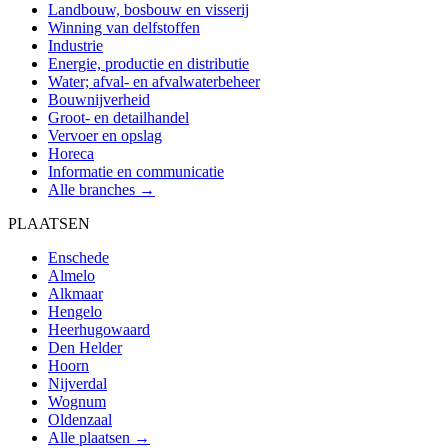
Landbouw, bosbouw en visserij
Winning van delfstoffen
Industrie
Energie, productie en distributie
Water; afval- en afvalwaterbeheer
Bouwnijverheid
Groot- en detailhandel
Vervoer en opslag
Horeca
Informatie en communicatie
Alle branches →
PLAATSEN
Enschede
Almelo
Alkmaar
Hengelo
Heerhugowaard
Den Helder
Hoorn
Nijverdal
Wognum
Oldenzaal
Alle plaatsen →