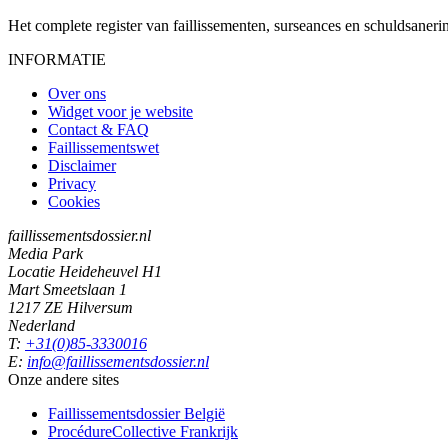
Het complete register van faillissementen, surseances en schuldsaner
INFORMATIE
Over ons
Widget voor je website
Contact & FAQ
Faillissementswet
Disclaimer
Privacy
Cookies
faillissementsdossier.nl
Media Park
Locatie Heideheuvel H1
Mart Smeetslaan 1
1217 ZE Hilversum
Nederland
T:
+31(0)85-3330016
E:
info@faillissementsdossier.nl
Onze andere sites
Faillissementsdossier
België
ProcédureCollective
Frankrijk