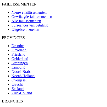
FAILLISSEMENTEN
Nieuwe faillissementen
Gewijzigde faillissementen
Alle faillissementen
Surseances van betaling
Uitgebreid zoeken
PROVINCIES
Drenthe
Flevoland
Friesland
Gelderland
Groningen
Limburg
Noord-Brabant
Noord-Holland
Overijssel
Utrecht
Zeeland
Zuid-Holland
BRANCHES