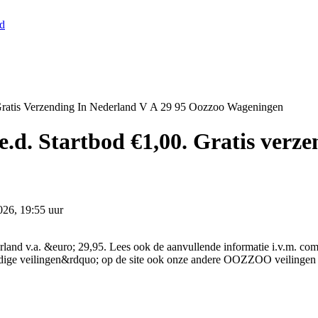
nd
Gratis Verzending In Nederland V A 29 95 Oozzoo Wageningen
.d. Startbod €1,00. Gratis verzen
026, 19:55 uur
land v.a. &euro; 29,95. Lees ook de aanvullende informatie i.v.m. com
huidige veilingen&rdquo; op de site ook onze andere OOZZOO veilinge