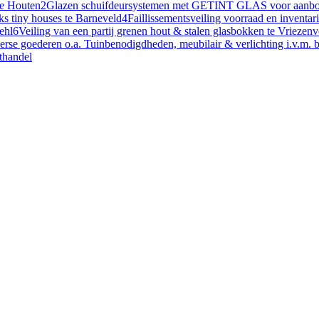
te Houten
2
Glazen schuifdeursystemen met GETINT GLAS voor aanbouw
ks tiny houses te Barneveld
4
Faillissementsveiling voorraad en inventa
ehl
6
Veiling van een partij grenen hout & stalen glasbokken te Vriezen
verse goederen o.a. Tuinbenodigdheden, meubilair & verlichting i.v.m. 
othandel