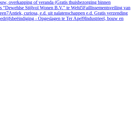
, overkapping of veranda (Gratis thuisbezorging binnen
ris “Dewehlse Stijlvol Wonen B.V." te Wehl
5
Faillissementsveiling van
veen
7
Antiek, curiosa, e.d. uit nalatenschappen e.d. Gratis verzending
bedrijfsbeëindiging - Opgeslagen te Ter Apel
9
Industrieel, bouw en