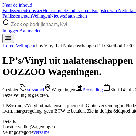
Naar de inhoud
Faillissements
dossier
Het complete faillissementsregister van Nederla
Faillissementen
Veilingen
Nieuws
Statistieken
Inloggen
Aanmelden
Home
›
Veilingen
›
Lps Vinyl Uit Nalatenschappen E D Startbod 1 00 
LP’s/Vinyl uit nalatenschappen e
OOZZOO Wageningen.
Gesloten
verzamel
Wageningen
ProVeiling
Sluit
14 jul 2
Deze veiling is gesloten.
LP&rsquo;s/Vinyl uit nalatenschappen e.d. Gratis verzending in Neder
i.v.m. margeregeling, geen BTW te betalen. Zie in de lijst &ldquo;
Details
Locatie veiling
Wageningen
Veilingcategorie
verzamel