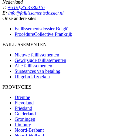
Nederland
T:
+31(0)85-3330016
E:
info@faillissementsdossier.nl
Onze andere sites
Faillissementsdossier
België
ProcédureCollective
Frankrijk
FAILLISSEMENTEN
Nieuwe faillissementen
Gewijzigde faillissementen
Alle faillissementen
Surseances van betaling
Uitgebreid zoeken
PROVINCIES
Drenthe
Flevoland
Friesland
Gelderland
Groningen
Limburg
Noord-Brabant
Noord-Holland