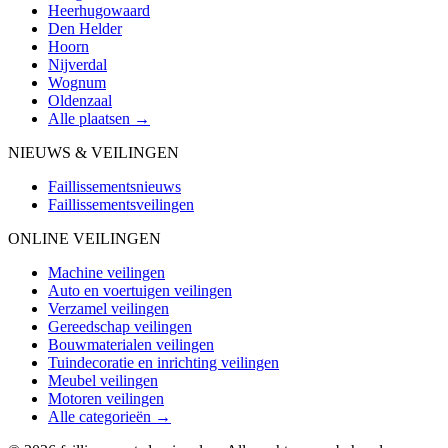
Heerhugowaard
Den Helder
Hoorn
Nijverdal
Wognum
Oldenzaal
Alle plaatsen →
NIEUWS & VEILINGEN
Faillissementsnieuws
Faillissementsveilingen
ONLINE VEILINGEN
Machine veilingen
Auto en voertuigen veilingen
Verzamel veilingen
Gereedschap veilingen
Bouwmaterialen veilingen
Tuindecoratie en inrichting veilingen
Meubel veilingen
Motoren veilingen
Alle categorieën →