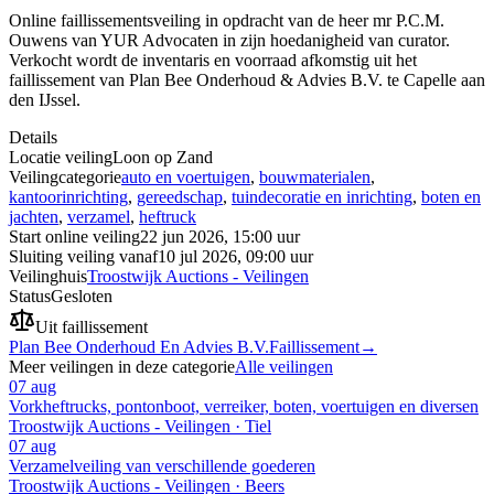
Online faillissementsveiling in opdracht van de heer mr P.C.M.
Ouwens van YUR Advocaten in zijn hoedanigheid van curator.
Verkocht wordt de inventaris en voorraad afkomstig uit het
faillissement van Plan Bee Onderhoud & Advies B.V. te Capelle aan
den IJssel.
Details
Locatie veiling
Loon op Zand
Veilingcategorie
auto en voertuigen
,
bouwmaterialen
,
kantoorinrichting
,
gereedschap
,
tuindecoratie en inrichting
,
boten en
jachten
,
verzamel
,
heftruck
Start online veiling
22 jun 2026, 15:00 uur
Sluiting veiling vanaf
10 jul 2026, 09:00 uur
Veilinghuis
Troostwijk Auctions - Veilingen
Status
Gesloten
Uit faillissement
Plan Bee Onderhoud En Advies B.V.
Faillissement
→
Meer veilingen in deze categorie
Alle veilingen
07 aug
Vorkheftrucks, pontonboot, verreiker, boten, voertuigen en diversen
Troostwijk Auctions - Veilingen · Tiel
07 aug
Verzamelveiling van verschillende goederen
Troostwijk Auctions - Veilingen · Beers