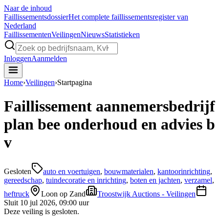
Naar de inhoud
Faillissements
dossier
Het complete faillissementsregister van
Nederland
Faillissementen
Veilingen
Nieuws
Statistieken
Inloggen
Aanmelden
Home
›
Veilingen
›
Startpagina
Faillissement aannemersbedrijf
plan bee onderhoud en advies b
v
Gesloten
auto en voertuigen
,
bouwmaterialen
,
kantoorinrichting
,
gereedschap
,
tuindecoratie en inrichting
,
boten en jachten
,
verzamel
,
heftruck
Loon op Zand
Troostwijk Auctions - Veilingen
Sluit
10 jul 2026, 09:00 uur
Deze veiling is gesloten.