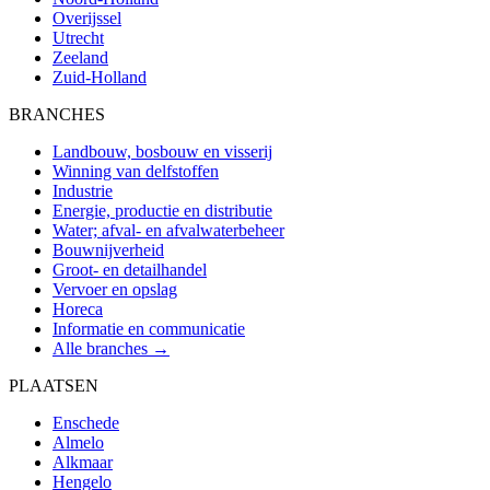
Overijssel
Utrecht
Zeeland
Zuid-Holland
BRANCHES
Landbouw, bosbouw en visserij
Winning van delfstoffen
Industrie
Energie, productie en distributie
Water; afval- en afvalwaterbeheer
Bouwnijverheid
Groot- en detailhandel
Vervoer en opslag
Horeca
Informatie en communicatie
Alle branches →
PLAATSEN
Enschede
Almelo
Alkmaar
Hengelo