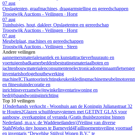
07 aug
Opslagtenten, graafmachines, draagarmstelling en gereedschappen
Troostwijk Auctions - Veilingen · Horst
07 aug
Tuinhuisjes, hout, dakleer, Opslagtenten en gereedschap
Troostwijk Auctions - Veilingen · Horst
07 aug
Meubelplaat, machines en gereedschappen
Troostwijk Auctions - Veilingen · Steen
Andere veilingen
aannemersmaterialen
antiek en kunst
attractieverhuur
auto en
voertuigen
badkamer
bedden
bestratingsmateriaal
boten en
jachten
bouwmaterialen
consumentenelectronica
domeinnaam
fietsen
ge
inventaris
horloge
houtbewerking
machine
ICT
kantoorinrichting
keuken
kleding
machine
meubel
motoren
m
en fitness
tuindecoratie en
inrichting
verzamel
wijn
winkelinventaris
woning en
bedrijfspand
woninginrichting
Top 10 veilingen
1
Onderhands verkocht - Woonhuis aan de Koningin Julianastraat 32
te Houten
2
Glazen schuifdeursystemen met GETINT GLAS voor
aanbouw, overkapping of veranda (Gratis thuisbezorging binnen
Nederland, m.u.v. de Waddeneilanden)
3
Veiling van diverse
StahlWorks tiny houses te Barneveld
4
Faillissementsveiling voorraad
en inventaris “Dewehlse Stijlvol Wonen B.V." te