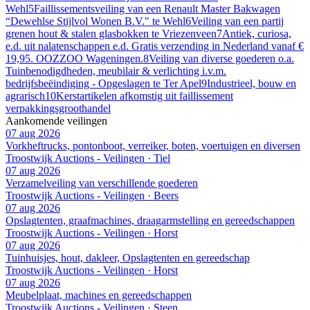
Wehl
5
Faillissementsveiling van een Renault Master Bakwagen
“Dewehlse Stijlvol Wonen B.V." te Wehl
6
Veiling van een partij
grenen hout & stalen glasbokken te Vriezenveen
7
Antiek, curiosa,
e.d. uit nalatenschappen e.d. Gratis verzending in Nederland vanaf €
19,95. OOZZOO Wageningen.
8
Veiling van diverse goederen o.a.
Tuinbenodigdheden, meubilair & verlichting i.v.m.
bedrijfsbeëindiging - Opgeslagen te Ter Apel
9
Industrieel, bouw en
agrarisch
10
Kerstartikelen afkomstig uit faillissement
verpakkingsgroothandel
Aankomende veilingen
07 aug 2026
Vorkheftrucks, pontonboot, verreiker, boten, voertuigen en diversen
Troostwijk Auctions - Veilingen · Tiel
07 aug 2026
Verzamelveiling van verschillende goederen
Troostwijk Auctions - Veilingen · Beers
07 aug 2026
Opslagtenten, graafmachines, draagarmstelling en gereedschappen
Troostwijk Auctions - Veilingen · Horst
07 aug 2026
Tuinhuisjes, hout, dakleer, Opslagtenten en gereedschap
Troostwijk Auctions - Veilingen · Horst
07 aug 2026
Meubelplaat, machines en gereedschappen
Troostwijk Auctions - Veilingen · Steen