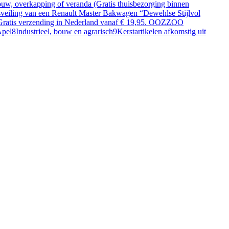
, overkapping of veranda (Gratis thuisbezorging binnen
sveiling van een Renault Master Bakwagen “Dewehlse Stijlvol
d. Gratis verzending in Nederland vanaf € 19,95. OOZZOO
Apel
8
Industrieel, bouw en agrarisch
9
Kerstartikelen afkomstig uit