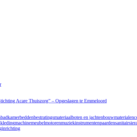
r
 “Stichting Acare Thuiszorg” – Opgeslagen te Emmeloord
n
badkamer
bedden
bestratingsmateriaal
boten en jachten
bouwmaterialen
c
n
kleding
machine
meubel
motoren
muziekinstrumenten
paarden
sanitair
sier
inrichting