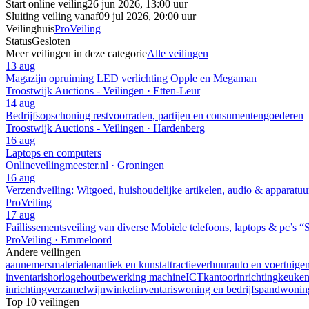
Start online veiling
26 jun 2026, 13:00 uur
Sluiting veiling vanaf
09 jul 2026, 20:00 uur
Veilinghuis
ProVeiling
Status
Gesloten
Meer veilingen in deze categorie
Alle veilingen
13 aug
Magazijn opruiming LED verlichting Opple en Megaman
Troostwijk Auctions - Veilingen · Etten-Leur
14 aug
Bedrijfsopschoning restvoorraden, partijen en consumentengoederen
Troostwijk Auctions - Veilingen · Hardenberg
16 aug
Laptops en computers
Onlineveilingmeester.nl · Groningen
16 aug
Verzendveiling: Witgoed, huishoudelijke artikelen, audio & apparatuu
ProVeiling
17 aug
Faillissementsveiling van diverse Mobiele telefoons, laptops & pc’s
ProVeiling · Emmeloord
Andere veilingen
aannemersmaterialen
antiek en kunst
attractieverhuur
auto en voertuige
inventaris
horloge
houtbewerking machine
ICT
kantoorinrichting
keuke
inrichting
verzamel
wijn
winkelinventaris
woning en bedrijfspand
woning
Top 10 veilingen