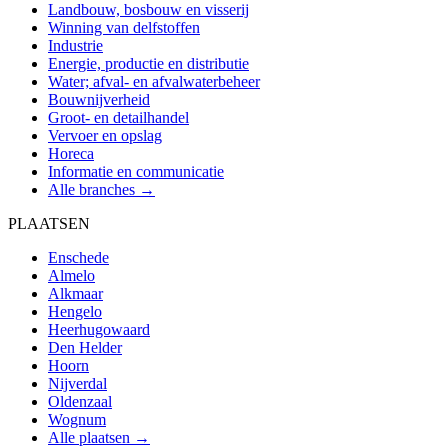
Landbouw, bosbouw en visserij
Winning van delfstoffen
Industrie
Energie, productie en distributie
Water; afval- en afvalwaterbeheer
Bouwnijverheid
Groot- en detailhandel
Vervoer en opslag
Horeca
Informatie en communicatie
Alle branches →
PLAATSEN
Enschede
Almelo
Alkmaar
Hengelo
Heerhugowaard
Den Helder
Hoorn
Nijverdal
Oldenzaal
Wognum
Alle plaatsen →