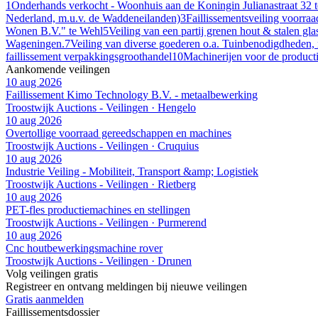
1
Onderhands verkocht - Woonhuis aan de Koningin Julianastraat 32 
Nederland, m.u.v. de Waddeneilanden)
3
Faillissementsveiling voorra
Wonen B.V." te Wehl
5
Veiling van een partij grenen hout & stalen g
Wageningen.
7
Veiling van diverse goederen o.a. Tuinbenodigdheden, m
faillissement verpakkingsgroothandel
10
Machinerijen voor de producti
Aankomende veilingen
10 aug 2026
Faillissement Kimo Technology B.V. - metaalbewerking
Troostwijk Auctions - Veilingen · Hengelo
10 aug 2026
Overtollige voorraad gereedschappen en machines
Troostwijk Auctions - Veilingen · Cruquius
10 aug 2026
Industrie Veiling - Mobiliteit, Transport &amp; Logistiek
Troostwijk Auctions - Veilingen · Rietberg
10 aug 2026
PET-fles productiemachines en stellingen
Troostwijk Auctions - Veilingen · Purmerend
10 aug 2026
Cnc houtbewerkingsmachine rover
Troostwijk Auctions - Veilingen · Drunen
Volg veilingen gratis
Registreer en ontvang meldingen bij nieuwe veilingen
Gratis aanmelden
Faillissements
dossier