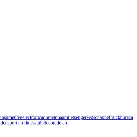
onsumentenelectronica
domeinnaam
fietsen
gereedschap
heftruck
horeca
aden
sport en fitness
tuindecoratie en