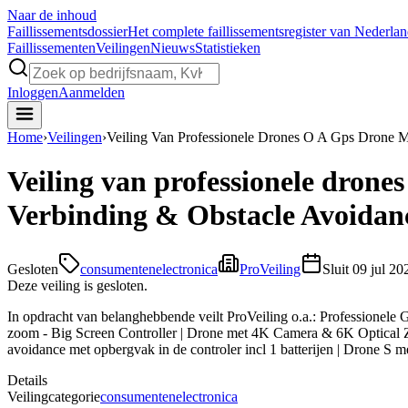
Naar de inhoud
Faillissements
dossier
Het complete faillissementsregister van Nederla
Faillissementen
Veilingen
Nieuws
Statistieken
Inloggen
Aanmelden
Home
›
Veilingen
›
Veiling Van Professionele Drones O A Gps Drone M
Veiling van professionele dron
Verbinding & Obstacle Avoidanc
Gesloten
consumentenelectronica
ProVeiling
Sluit
09 jul 20
Deze veiling is gesloten.
In opdracht van belanghebbende veilt ProVeiling o.a.: Professione
zoom - Big Screen Controller | Drone met 4K Camera & 6K Optical Z
avoidance met opbergvak in de controler incl 1 batterijen | Drone S 
Details
Veilingcategorie
consumentenelectronica