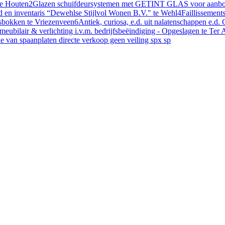
te Houten
2
Glazen schuifdeursystemen met GETINT GLAS voor aanbouw
ad en inventaris “Dewehlse Stijlvol Wonen B.V." te Wehl
4
Faillissement
lasbokken te Vriezenveen
6
Antiek, curiosa, e.d. uit nalatenschappen e.
eubilair & verlichting i.v.m. bedrijfsbeëindiging - Opgeslagen te Ter 
e van spaanplaten directe verkoop geen veiling spx sp