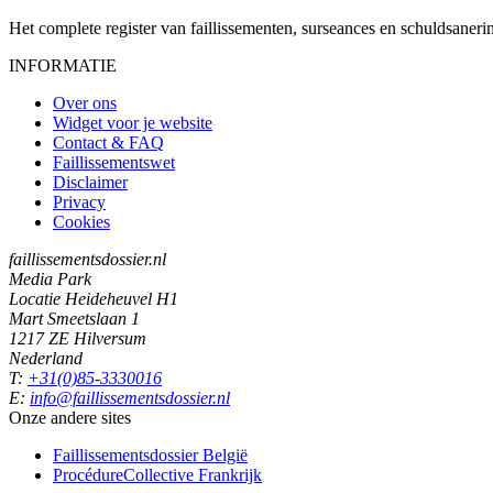
Het complete register van faillissementen, surseances en schuldsaner
INFORMATIE
Over ons
Widget voor je website
Contact & FAQ
Faillissementswet
Disclaimer
Privacy
Cookies
faillissementsdossier.nl
Media Park
Locatie Heideheuvel H1
Mart Smeetslaan 1
1217 ZE Hilversum
Nederland
T:
+31(0)85-3330016
E:
info@faillissementsdossier.nl
Onze andere sites
Faillissementsdossier
België
ProcédureCollective
Frankrijk