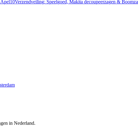
r Apel
10
Verzendveiling: Speelgoed, Makita decoupeerzagen & Boomza
msterdam
ingen in Nederland.