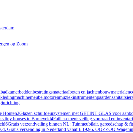
msterdam
Bergen op Zoom
n
badkamer
bedden
bestratingsmateriaal
boten en jachten
bouwmaterialen
c
n
kleding
machine
meubel
motoren
muziekinstrumenten
paarden
sanitair
sier
inrichting
te Houten
2
Glazen schuifdeursystemen met GETINT GLAS voor aanbouw
ks tiny houses te Barneveld
4
Faillissementsveiling voorraad en inventa
ehl
6
Gratis verzendveiling binnen NL: Tuinmeubilair, gereedschap & f
en e.d. Gratis verzending in Nederland vanaf € 19,95. OOZZOO Wageni