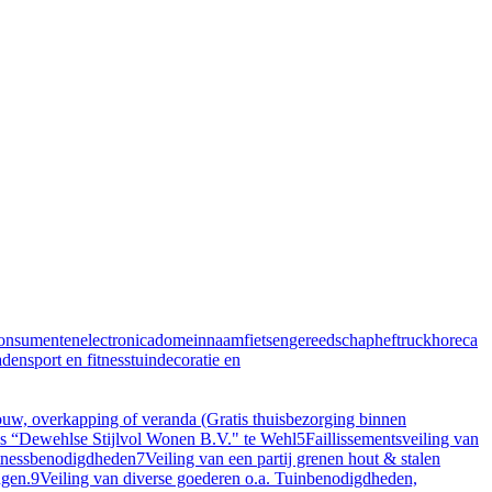
onsumentenelectronica
domeinnaam
fietsen
gereedschap
heftruck
horeca
aden
sport en fitness
tuindecoratie en
, overkapping of veranda (Gratis thuisbezorging binnen
ris “Dewehlse Stijlvol Wonen B.V." te Wehl
5
Faillissementsveiling van
itnessbenodigdheden
7
Veiling van een partij grenen hout & stalen
ngen.
9
Veiling van diverse goederen o.a. Tuinbenodigdheden,