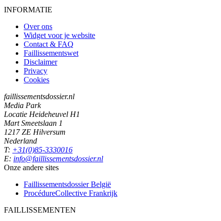
INFORMATIE
Over ons
Widget voor je website
Contact & FAQ
Faillissementswet
Disclaimer
Privacy
Cookies
faillissementsdossier.nl
Media Park
Locatie Heideheuvel H1
Mart Smeetslaan 1
1217 ZE Hilversum
Nederland
T:
+31(0)85-3330016
E:
info@faillissementsdossier.nl
Onze andere sites
Faillissementsdossier
België
ProcédureCollective
Frankrijk
FAILLISSEMENTEN