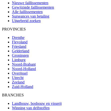
Nieuwe faillissementen
Gewijzigde faillissementen
Alle faillissementen
Surseances van betaling
Uitgebreid zoeken
PROVINCIES
Drenthe
Flevoland
Friesland
Gelderland
Groningen
Limburg
Noord-Brabant
Noord-Holland
Overijssel
Utrecht
Zeeland
Zuid-Holland
BRANCHES
Landbouw, bosbouw en visserij
Winning van delfstoffen