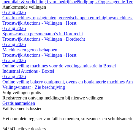
meubilair & verlichting i.v.m. bedrijfsbeëindiging - Opgeslagen te Te
Aankomende veilingen
05 aug 2026
Graafmachines, opslagtenten, gereedschappen en reinigingsmachines.
Troostwijk Auctions - Veilingen · Horst
05 aug 2026
Sports-cars en personenauto’s in Dordrecht
Troostwijk Auctions - Veilingen · Dordrecht
05 aug 2026
Machines en gereedschappen
Troostwijk Auctions - Veilingen · Horst
05 aug 2026
Online veiling machines voor de voedingsindustrie in Boxtel
Industrial Auctions · Boxtel
05 aug 2026
Online veiling bakery equipment, ovens en boulangerie machines A
Veilingwinnaar · Zie beschrijving
Volg veilingen gratis
Registreer en ontvang meldingen bij nieuwe veilingen
Gratis aanmelden
Faillissements
dossier
Het complete register van faillissementen, surseances en schuldsaner
54.941
actieve dossiers