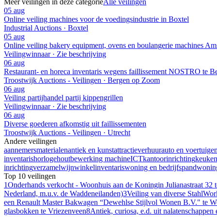
Meer veilingen in deze categorie
Alle veilingen
05 aug
Online veiling machines voor de voedingsindustrie in Boxtel
Industrial Auctions · Boxtel
05 aug
Online veiling bakery equipment, ovens en boulangerie machines A
Veilingwinnaar · Zie beschrijving
06 aug
Restaurant- en horeca inventaris wegens faillissement NOSTRO te 
Troostwijk Auctions - Veilingen · Bergen op Zoom
06 aug
Veiling partijhandel partij kippengrillen
Veilingwinnaar · Zie beschrijving
06 aug
Diverse goederen afkomstig uit faillissementen
Troostwijk Auctions - Veilingen · Utrecht
Andere veilingen
aannemersmaterialen
antiek en kunst
attractieverhuur
auto en voertuige
inventaris
horloge
houtbewerking machine
ICT
kantoorinrichting
keuke
inrichting
verzamel
wijn
winkelinventaris
woning en bedrijfspand
woning
Top 10 veilingen
1
Onderhands verkocht - Woonhuis aan de Koningin Julianastraat 32 
Nederland, m.u.v. de Waddeneilanden)
3
Veiling van diverse StahlWor
een Renault Master Bakwagen “Dewehlse Stijlvol Wonen B.V." te W
glasbokken te Vriezenveen
8
Antiek, curiosa, e.d. uit nalatenschapp