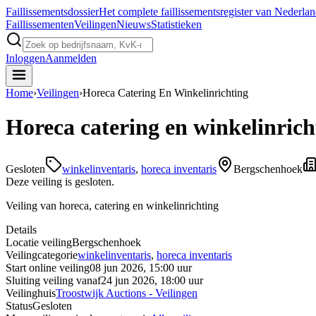
Faillissements
dossier
Het complete faillissementsregister van Nederla
Faillissementen
Veilingen
Nieuws
Statistieken
Inloggen
Aanmelden
Home
›
Veilingen
›
Horeca Catering En Winkelinrichting
Horeca catering en winkelinrich
Gesloten
winkelinventaris
,
horeca inventaris
Bergschenhoek
Deze veiling is gesloten.
Veiling van horeca, catering en winkelinrichting
Details
Locatie veiling
Bergschenhoek
Veilingcategorie
winkelinventaris
,
horeca inventaris
Start online veiling
08 jun 2026, 15:00 uur
Sluiting veiling vanaf
24 jun 2026, 18:00 uur
Veilinghuis
Troostwijk Auctions - Veilingen
Status
Gesloten